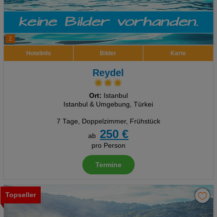
2
Hotelinfo
Bilder
Karte
Reydel
Ort:
Istanbul
Istanbul & Umgebung, Türkei
7 Tage
,
Doppelzimmer, Frühstück
250 €
ab
pro Person
Termine
Topseller