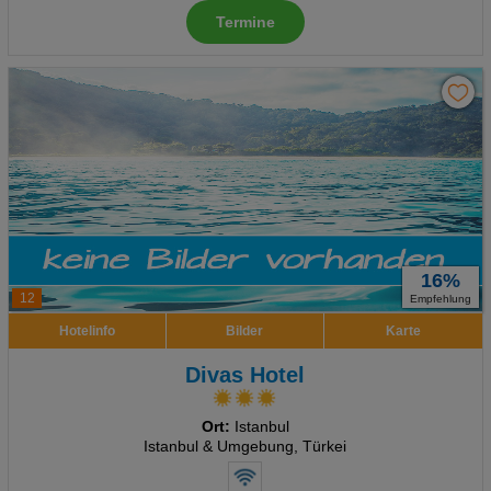
Social Media Cookies
Termine
Advertising
Erweiterte Einstellungen
16%
12
Empfehlung
Hotelinfo
Bilder
Karte
Divas Hotel
Ort:
Istanbul
Istanbul & Umgebung, Türkei