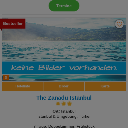
Termine
Bestseller
5
Hotelinfo
Bilder
Karte
The Zanadu Istanbul
Ort:
Istanbul
Istanbul & Umgebung, Türkei
7 Tage
,
Doppelzimmer, Frühstück