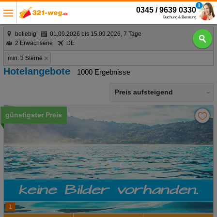
0345 / 9639 0330
Buchung & Beratung
beliebig
01.09.2026 bis 15.09.2026, 7 Tage
2 Erwachsene
DE
min. 3 Sterne
Hotelangebote
1000 Ergebnisse
Preis aufsteigend
günstigster Preis
1