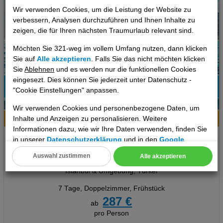
Wir verwenden Cookies, um die Leistung der Website zu
verbessern, Analysen durchzuführen und Ihnen Inhalte zu
zeigen, die für Ihren nächsten Traumurlaub relevant sind.
Möchten Sie 321-weg im vollem Umfang nutzen, dann klicken
Sie auf
Alle akzeptieren
. Falls Sie das nicht möchten klicken
Sie
Ablehnen
und es werden nur die funktionellen Cookies
eingesezt. Dies können Sie jederzeit unter Datenschutz -
"Cookie Einstellungen" anpassen.
11
Wir verwenden Cookies und personenbezogene Daten, um
Inhalte und Anzeigen zu personalisieren. Weitere
Hotelinfo
Bilder
Karte
Informationen dazu, wie wir Ihre Daten verwenden, finden Sie
Grand Vatan Hotel
in unserer
Datenschutzerklärung
und in den
Google
Datenschutz- und Nutzungsbedingungen
.
Auswahl zustimmen
Alle akzeptieren
Ort:
Istanbul
Cookie Einstellungen
Istanbul & Umgebung, Türkei
Technische Cookies
7 Tage
,
Doppelzimmer, Frühstück
287 €
ab
Analyse
pro Person