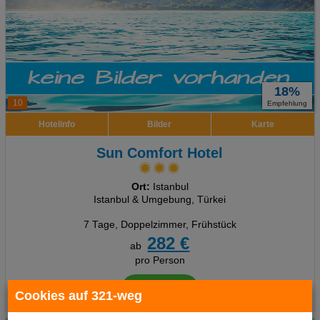
18%
10
Empfehlung
Hotelinfo
Bilder
Karte
Sun Comfort Hotel
Ort:
Istanbul
Istanbul & Umgebung, Türkei
7 Tage
,
Doppelzimmer, Frühstück
282 €
ab
pro Person
Termine
Cookies auf 321-weg