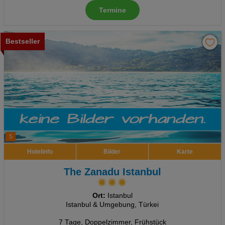
Termine
Bestseller
5
Hotelinfo
Bilder
Karte
The Zanadu Istanbul
Ort:
Istanbul
Istanbul & Umgebung, Türkei
7 Tage
,
Doppelzimmer, Frühstück