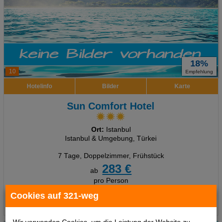
18%
10
Empfehlung
Hotelinfo
Bilder
Karte
Sun Comfort Hotel
Ort:
Istanbul
Istanbul & Umgebung, Türkei
7 Tage
,
Doppelzimmer, Frühstück
283 €
ab
pro Person
Cookies auf 321-weg
Termine