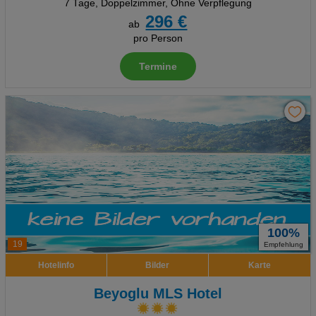
7 Tage
,
Doppelzimmer, Ohne Verpflegung
296 €
ab
pro Person
Termine
100%
19
Empfehlung
Hotelinfo
Bilder
Karte
Beyoglu MLS Hotel