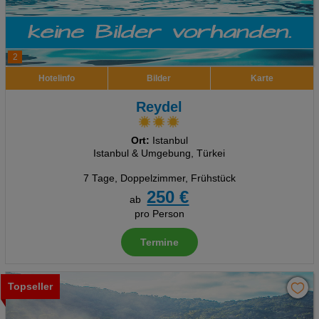
2
Hotelinfo
Bilder
Karte
Reydel
Ort:
Istanbul
Istanbul & Umgebung, Türkei
7 Tage
,
Doppelzimmer, Frühstück
250 €
ab
pro Person
Termine
Topseller