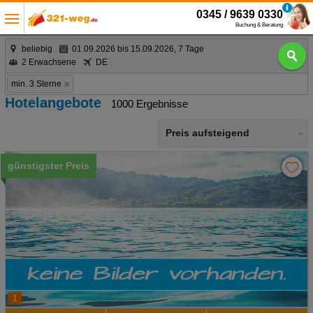
0345 / 9639 0330
Buchung & Beratung
beliebig
01.09.2026 bis 15.09.2026, 7 Tage
2 Erwachsene
DE
min. 3 Sterne
Hotelangebote
1000 Ergebnisse
Preis aufsteigend
günstigster Preis
1