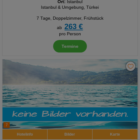
Ort:
Istanbul
Istanbul & Umgebung, Türkei
7 Tage
,
Doppelzimmer, Frühstück
263 €
ab
pro Person
Termine
7
Hotelinfo
Bilder
Karte