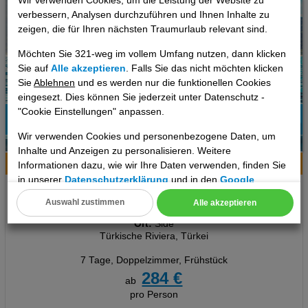
Wir verwenden Cookies, um die Leistung der Website zu
verbessern, Analysen durchzuführen und Ihnen Inhalte zu
zeigen, die für Ihren nächsten Traumurlaub relevant sind.
Möchten Sie 321-weg im vollem Umfang nutzen, dann klicken
Sie auf
Alle akzeptieren
. Falls Sie das nicht möchten klicken
Sie
Ablehnen
und es werden nur die funktionellen Cookies
eingesezt. Dies können Sie jederzeit unter Datenschutz -
"Cookie Einstellungen" anpassen.
77%
Wir verwenden Cookies und personenbezogene Daten, um
11
Empfehlung
Inhalte und Anzeigen zu personalisieren. Weitere
Hotelinfo
Bilder
Karte
Informationen dazu, wie wir Ihre Daten verwenden, finden Sie
in unserer
Datenschutzerklärung
und in den
Google
Orient Apart Otel
Datenschutz- und Nutzungsbedingungen
.
Auswahl zustimmen
Alle akzeptieren
Cookie Einstellungen
Ort:
Side
Türkische Riviera, Türkei
Technische Cookies
7 Tage
,
Doppelzimmer, Frühstück
Analyse
284 €
ab
pro Person
Social Media Cookies