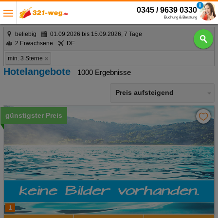
0345 / 9639 0330
Buchung & Beratung
beliebig
01.09.2026 bis 15.09.2026, 7 Tage
2 Erwachsene
DE
min. 3 Sterne
Hotelangebote
1000 Ergebnisse
Preis aufsteigend
günstigster Preis
1