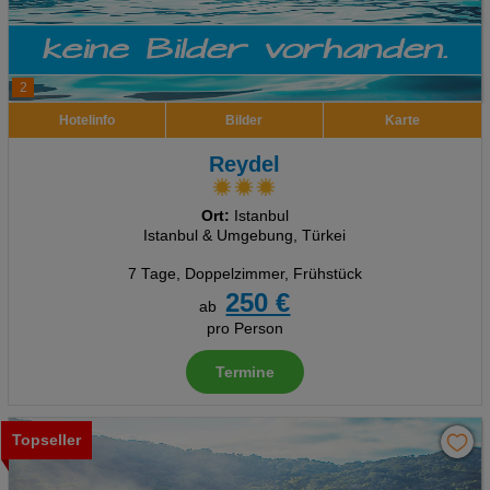
2
Hotelinfo
Bilder
Karte
Reydel
Ort:
Istanbul
Istanbul & Umgebung, Türkei
7 Tage
,
Doppelzimmer, Frühstück
250 €
ab
pro Person
Termine
Topseller