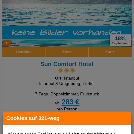
18%
10
Empfehlung
Hotelinfo
Bilder
Karte
Sun Comfort Hotel
Ort:
Istanbul
Istanbul & Umgebung, Türkei
7 Tage
,
Doppelzimmer, Frühstück
283 €
ab
pro Person
Cookies auf 321-weg
Termine