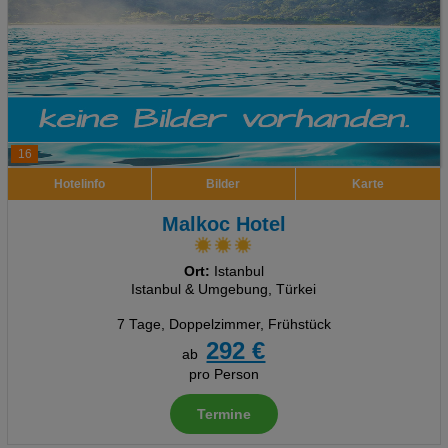
16
Hotelinfo
Bilder
Karte
Malkoc Hotel
Ort:
Istanbul
Istanbul & Umgebung, Türkei
7 Tage
,
Doppelzimmer, Frühstück
292 €
ab
pro Person
Termine