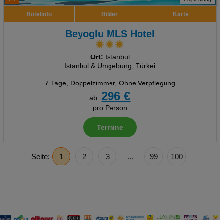
Hotelinfo
Bilder
Karte
Beyoglu MLS Hotel
Ort:
Istanbul
Istanbul & Umgebung, Türkei
7 Tage
,
Doppelzimmer, Ohne Verpflegung
296 €
ab
pro Person
Termine
Seite:
1
2
3
...
99
100