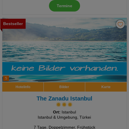
Termine
Bestseller
5
Hotelinfo
Bilder
Karte
The Zanadu Istanbul
Ort:
Istanbul
Istanbul & Umgebung, Türkei
7 Tage
,
Doppelzimmer, Frühstück