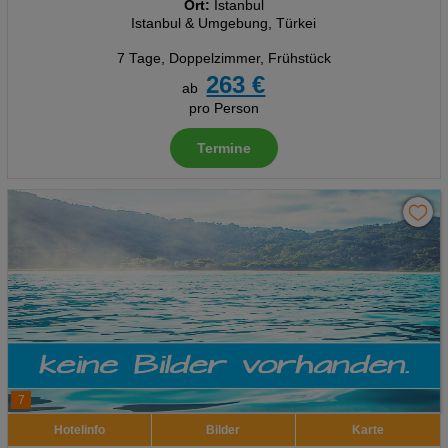
Ort:
Istanbul
Istanbul & Umgebung, Türkei
7 Tage
,
Doppelzimmer, Frühstück
263 €
ab
pro Person
Termine
7
Hotelinfo
Bilder
Karte