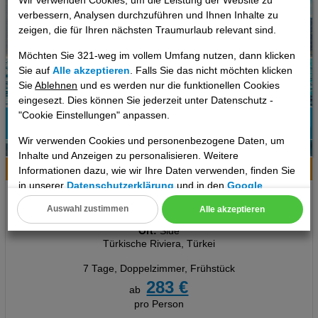
Wir verwenden Cookies, um die Leistung der Website zu
verbessern, Analysen durchzuführen und Ihnen Inhalte zu
zeigen, die für Ihren nächsten Traumurlaub relevant sind.
Möchten Sie 321-weg im vollem Umfang nutzen, dann klicken
Sie auf
Alle akzeptieren
. Falls Sie das nicht möchten klicken
Sie
Ablehnen
und es werden nur die funktionellen Cookies
eingesezt. Dies können Sie jederzeit unter Datenschutz -
"Cookie Einstellungen" anpassen.
77%
Wir verwenden Cookies und personenbezogene Daten, um
11
Empfehlung
Inhalte und Anzeigen zu personalisieren. Weitere
Hotelinfo
Bilder
Karte
Informationen dazu, wie wir Ihre Daten verwenden, finden Sie
in unserer
Datenschutzerklärung
und in den
Google
Orient Apart Otel
Datenschutz- und Nutzungsbedingungen
.
Auswahl zustimmen
Alle akzeptieren
Cookie Einstellungen
Ort:
Side
Türkische Riviera, Türkei
Technische Cookies
7 Tage
,
Doppelzimmer, Frühstück
Analyse
283 €
ab
pro Person
Social Media Cookies