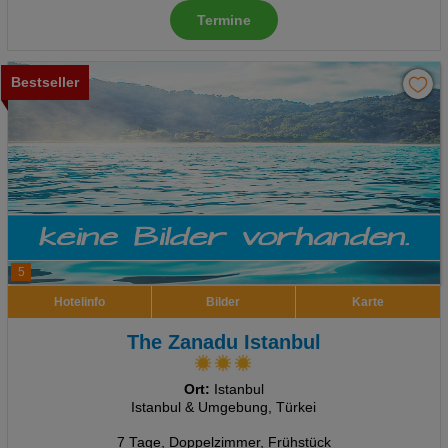
Termine
Bestseller
5
Hotelinfo
Bilder
Karte
The Zanadu Istanbul
Ort:
Istanbul
Istanbul & Umgebung, Türkei
7 Tage
,
Doppelzimmer, Frühstück