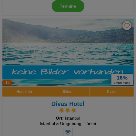
Social Media Cookies
Termine
Advertising
Erweiterte Einstellungen
16%
12
Empfehlung
Hotelinfo
Bilder
Karte
Divas Hotel
Ort:
Istanbul
Istanbul & Umgebung, Türkei