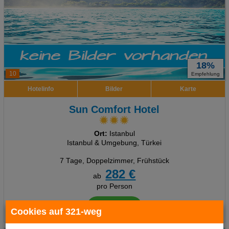
18%
10
Empfehlung
Hotelinfo
Bilder
Karte
Sun Comfort Hotel
Ort:
Istanbul
Istanbul & Umgebung, Türkei
7 Tage
,
Doppelzimmer, Frühstück
282 €
ab
pro Person
Termine
Cookies auf 321-weg