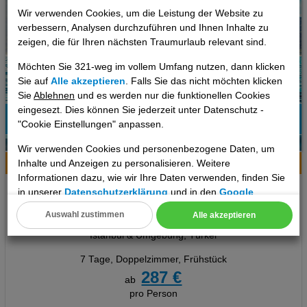
Wir verwenden Cookies, um die Leistung der Website zu
verbessern, Analysen durchzuführen und Ihnen Inhalte zu
zeigen, die für Ihren nächsten Traumurlaub relevant sind.
Möchten Sie 321-weg im vollem Umfang nutzen, dann klicken
Sie auf
Alle akzeptieren
. Falls Sie das nicht möchten klicken
Sie
Ablehnen
und es werden nur die funktionellen Cookies
eingesezt. Dies können Sie jederzeit unter Datenschutz -
"Cookie Einstellungen" anpassen.
11
Wir verwenden Cookies und personenbezogene Daten, um
Inhalte und Anzeigen zu personalisieren. Weitere
Hotelinfo
Bilder
Karte
Informationen dazu, wie wir Ihre Daten verwenden, finden Sie
Grand Vatan Hotel
in unserer
Datenschutzerklärung
und in den
Google
Datenschutz- und Nutzungsbedingungen
.
Auswahl zustimmen
Alle akzeptieren
Ort:
Istanbul
Cookie Einstellungen
Istanbul & Umgebung, Türkei
Technische Cookies
7 Tage
,
Doppelzimmer, Frühstück
287 €
ab
Analyse
pro Person