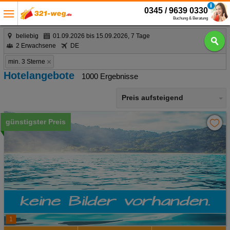
0345 / 9639 0330
Buchung & Beratung
beliebig
01.09.2026 bis 15.09.2026, 7 Tage
2 Erwachsene
DE
min. 3 Sterne
Hotelangebote
1000 Ergebnisse
Preis aufsteigend
günstigster Preis
1