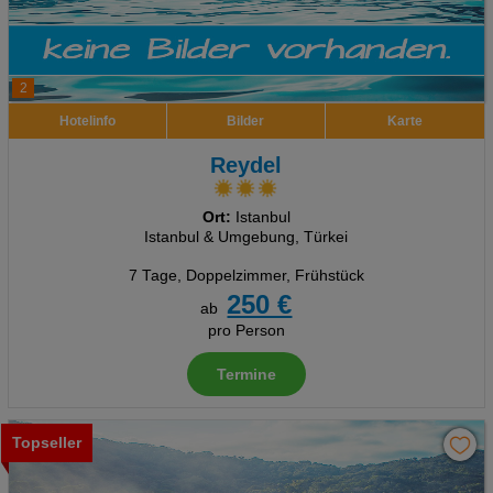
2
Hotelinfo
Bilder
Karte
Reydel
Ort:
Istanbul
Istanbul & Umgebung, Türkei
7 Tage
,
Doppelzimmer, Frühstück
250 €
ab
pro Person
Termine
Topseller