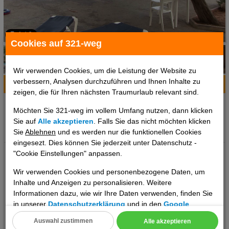
1 / 6
Cookies auf 321-weg
Wir verwenden Cookies, um die Leistung der Website zu
verbessern, Analysen durchzuführen und Ihnen Inhalte zu
Hotelinfo
Bilder
Karte
zeigen, die für Ihren nächsten Traumurlaub relevant sind.
Ort:
Sant Antoni de Portmany, Ibiza, Spanien
Möchten Sie 321-weg im vollem Umfang nutzen, dann klicken
Klima zum Reisezeitpunkt:
Sie auf
Alle akzeptieren
. Falls Sie das nicht möchten klicken
°C
°C
°C
Sie
Ablehnen
und es werden nur die funktionellen Cookies
eingesezt. Dies können Sie jederzeit unter Datenschutz -
Lage: Das attraktive Mittelklassehotel liegt in einer sehr ruhigen
"Cookie Einstellungen" anpassen.
Umgebung, in der Nähe des Schwesterhotels und hat einen
Wir verwenden Cookies und personenbezogene Daten, um
direkten Zugang zum Strand Playa de Cala Gracio (ca. 50 m
Inhalte und Anzeigen zu personalisieren. Weitere
entfernt, mit Zugang über Treppen). Zum Zentrum von San
Informationen dazu, wie wir Ihre Daten verwenden, finden Sie
Antonio sind es ca. 3 km. Öffentliche Verkehrsmittel befinden sich
in unserer
Datenschutzerklärung
und in den
Google
ca. 150 m vor dem Hotel. Ausstattung: Die 738 Zimmer und die
Datenschutz- und Nutzungsbedingungen
.
Auswahl zustimmen
Alle akzeptieren
344 Einzelzimmer verteilen sich auf 8 Etagen und sind über 3
..weiterlesen