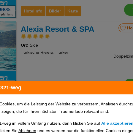
98%
Hotelinfo
Bilder
Karte
mpfehlung
Alexia Resort & SPA
Ho
Ort:
Side
Türkische Riviera, Türkei
92%
Hotelinfo
Bilder
Karte
 321-weg
mpfehlung
L Hotel Sarigerme
Ho
Cookies, um die Leistung der Website zu verbessern, Analysen durchz
u zeigen, die für Ihren nächsten Traumurlaub relevant sind.
Ort:
Sarigerme
Türkische Ägäis, Türkei
1-weg im vollem Umfang nutzen, dann klicken Sie auf
Alle akzeptiere
licken Sie
Ablehnen
und es werden nur die funktionellen Cookies einge