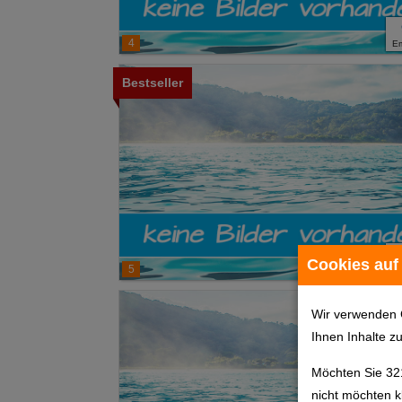
4
E
Bestseller
Cookies auf
5
E
Wir verwenden 
Ihnen Inhalte z
Möchten Sie 32
nicht möchten k