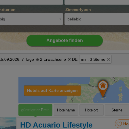
kriterien
Zimmertypen
big
beliebig
Angebote finden
15.09.2026, 7 Tage
2 Erwachsene
DE
min. 3 Sterne
Hotels auf Karte anzeigen
günstigster Preis
Hotelname
Hotelort
Sterne
HD Acuario Lifestyle
Ho