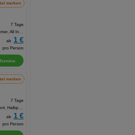
tel merken
7 Tage
Doppelzimmer, All Inclusive Ultra
1 €
ab
pro Person
Termine
tel merken
7 Tage
Appartement, Halbpension
1 €
ab
pro Person