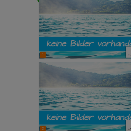
1
E
2
E