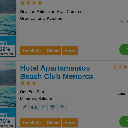
Ort:
Las Palmas de Gran Canaria
Gran Canaria, Kanaren
Sui
39%
Hotelinfo
Bilder
Karte
mpfehlung
Hotel Apartamentos
Ho
Beach Club Menorca
Ort:
Son Parc
Suite,
Menorca, Balearen
76%
Hotelinfo
Bilder
Karte
mpfehlung