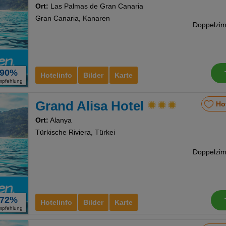
Ort:
Las Palmas de Gran Canaria
Gran Canaria, Kanaren
90%
Hotelinfo
Bilder
Karte
mpfehlung
Grand Alisa Hotel
Ho
Ort:
Alanya
Türkische Riviera, Türkei
72%
Hotelinfo
Bilder
Karte
mpfehlung