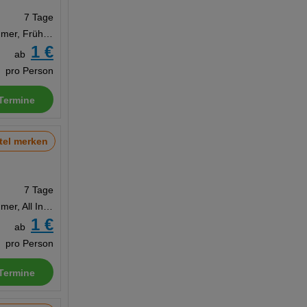
7 Tage
Doppelzimmer, Frühstück
1 €
ab
pro Person
Termine
tel merken
7 Tage
Doppelzimmer, All Inclusive
1 €
ab
pro Person
Termine