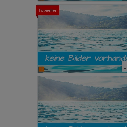
Topseller
3
E