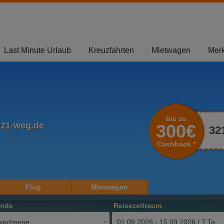
Last Minute Urlaub
Kreuzfahrten
Mietwagen
Merk
bis zu
321-weg.de
300€
32
Cashback *
Flug
Mietwagen
ende
Reisezeitraum
wachsene
01.09.2026 - 15.09.2026 / 7 Tage