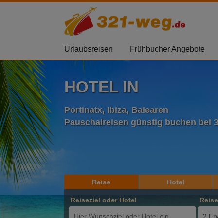
Urlaubsreisen
Frühbucher Angebote
HOTEL IN
Portinatx, Ibiza, Balearen
Pauschalreisen günstig buchen bei 
Reise
Hotel
Reiseziel oder Hotel
Reis
2 Er