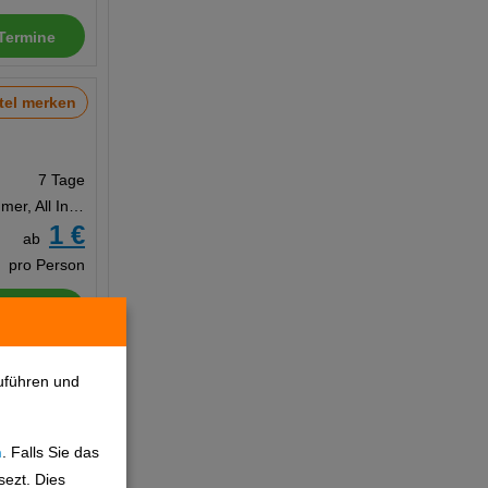
Termine
tel merken
7 Tage
Doppelzimmer, All Inclusive Ultra
1 €
ab
pro Person
Termine
tel merken
uführen und
n
. Falls Sie das
7 Tage
sezt. Dies
Doppelzimmer, Frühstück