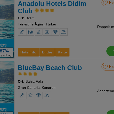
Anadolu Hotels Didim
Ho
Club
Ort:
Didim
Türkische Ägäis, Türkei
87%
Hotelinfo
Bilder
Karte
mpfehlung
BlueBay Beach Club
Ho
Ort:
Bahia Feliz
Gran Canaria, Kanaren