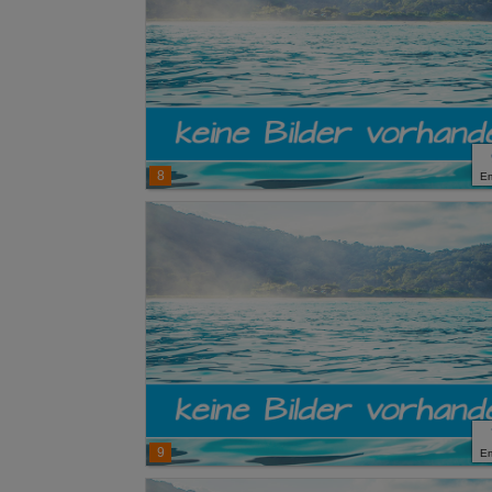
8
E
9
E