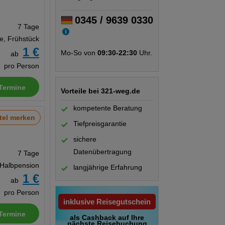
0345 / 9639 0330
7 Tage
te, Frühstück
1 €
Mo-So von
09:30-22:30
Uhr.
ab
pro Person
Termine
Vorteile bei 321-weg.de
kompetente Beratung
tel merken
Tiefpreisgarantie
sichere
Datenübertragung
7 Tage
 Halbpension
langjährige Erfahrung
1 €
ab
pro Person
inklusive Reisegutschein
Termine
als Cashback auf Ihre
nächste Reisebuchung