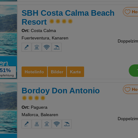
SBH Costa Calma Beach
Ho
Resort
Ort:
Costa Calma
Fuerteventura, Kanaren
51%
Hotelinfo
Bilder
Karte
mpfehlung
Bordoy Don Antonio
Ho
Ort:
Paguera
Mallorca, Balearen