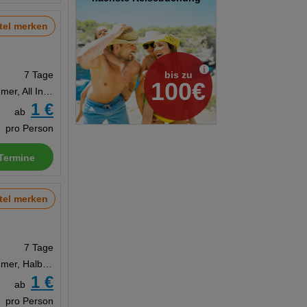
tel merken
bis zu
7 Tage
100€
Doppelzimmer, All Inclusive
1 €
ab
pro Person
Termine
tel merken
7 Tage
Doppelzimmer, Halbpension
1 €
ab
pro Person