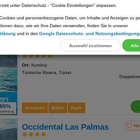
rzeit unter Datenschutz - "Cookie Einstellungen" anpassen.
Cookies und personenbezogene Daten, um Inhalte und Anzeigen zu per
tionen dazu, wie wir Ihre Daten verwenden, finden Sie in unserer
35%
Hotelinfo
Bilder
Karte
klärung
und in den
Google Datenschutz- und Nutzungsbedingung
mpfehlung
Auswahl zustimmen
Alle
llungen
Dream Water World
Ho
ookies
Ort:
Kumköy
Türkische Riviera, Türkei
Cookies
95%
Hotelinfo
Bilder
Karte
mpfehlung
nstellungen
Occidental Las Palmas
Ho