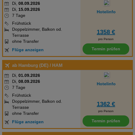
Di,
08.09.2026
erziehungsberechtigt ist, so ist der Reiseanmelder verpflichtet,
Di,
15.09.2026
Hotelinfo
hierzu vor Abschluss der Buchung etwaige zusätzlich geltende
7 Tage
Bedingungen über schauinsland-reisen oder dem Reisebüro zu
Frühstück
erfragen.
Doppelzimmer, Balkon od.
1358 €
Terrasse
pro Person
ohne Transfer
Termin prüfen
Flüge anzeigen
ab Hamburg (DE)
/ HAM
Di,
01.09.2026
Di,
08.09.2026
Hotelinfo
7 Tage
Frühstück
Doppelzimmer, Balkon od.
1362 €
Terrasse
pro Person
ohne Transfer
Termin prüfen
Flüge anzeigen