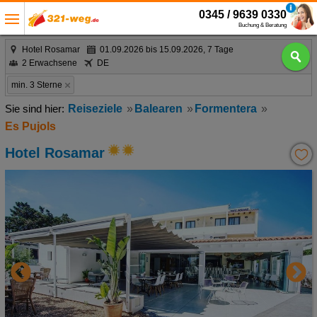
0345 / 9639 0330
Buchung & Beratung
Hotel Rosamar
01.09.2026 bis 15.09.2026, 7 Tage
2 Erwachsene
DE
min. 3 Sterne
Reiseziele
Balearen
Formentera
Es Pujols
Hotel Rosamar