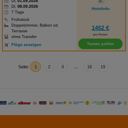
Di,
01.09.2026
Di,
08.09.2026
Hotelinfo
7 Tage
Frühstück
Doppelzimmer, Balkon od.
1452 €
Terrasse
pro Person
ohne Transfer
Termin prüfen
Flüge anzeigen
Seite:
1
2
3
...
18
19