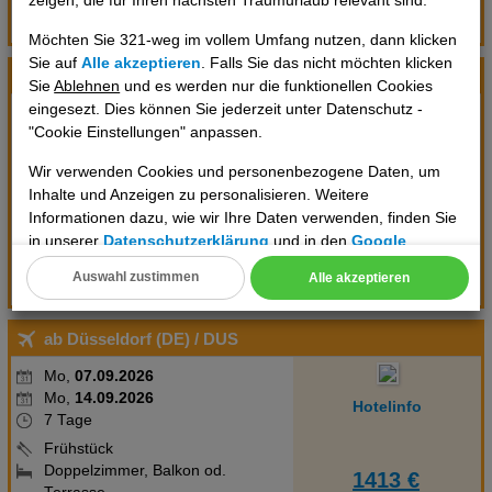
Flüge anzeigen
Termin prüfen
Möchten Sie 321-weg im vollem Umfang nutzen, dann klicken
Sie auf
Alle akzeptieren
. Falls Sie das nicht möchten klicken
ab Hamburg (DE)
/ HAM
Sie
Ablehnen
und es werden nur die funktionellen Cookies
eingesezt. Dies können Sie jederzeit unter Datenschutz -
Mi,
02.09.2026
"Cookie Einstellungen" anpassen.
Mi,
09.09.2026
Hotelinfo
7 Tage
Wir verwenden Cookies und personenbezogene Daten, um
Frühstück
Inhalte und Anzeigen zu personalisieren. Weitere
Doppelzimmer, Balkon od.
1412 €
Informationen dazu, wie wir Ihre Daten verwenden, finden Sie
Terrasse
in unserer
Datenschutzerklärung
und in den
Google
pro Person
ohne Transfer
Datenschutz- und Nutzungsbedingungen
.
Auswahl zustimmen
Alle akzeptieren
Termin prüfen
Flüge anzeigen
Cookie Einstellungen
ab Düsseldorf (DE)
/ DUS
Technische Cookies
Mo,
07.09.2026
Analyse
Mo,
14.09.2026
Hotelinfo
7 Tage
Social Media Cookies
Frühstück
Doppelzimmer, Balkon od.
1413 €
Advertising