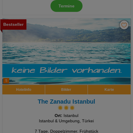
Termine
Bestseller
5
Hotelinfo
Bilder
Karte
The Zanadu Istanbul
Ort:
Istanbul
Istanbul & Umgebung, Türkei
7 Tage
,
Doppelzimmer, Frühstück