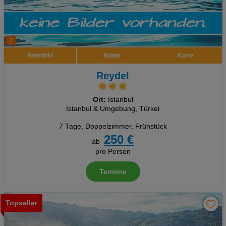
2
Hotelinfo
Bilder
Karte
Reydel
Ort:
Istanbul
Istanbul & Umgebung, Türkei
7 Tage
,
Doppelzimmer, Frühstück
250 €
ab
pro Person
Termine
Topseller