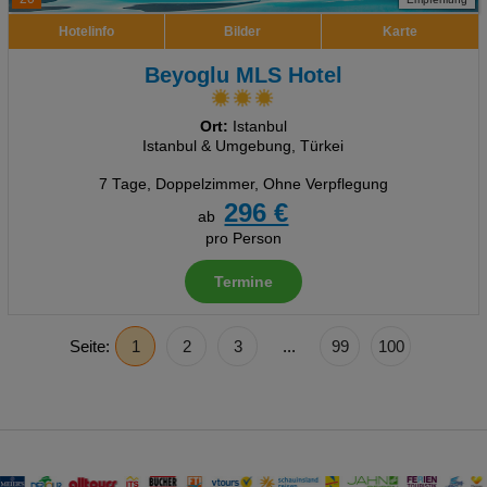
Hotelinfo
Bilder
Karte
Beyoglu MLS Hotel
Ort:
Istanbul
Istanbul & Umgebung, Türkei
7 Tage
,
Doppelzimmer, Ohne Verpflegung
296 €
ab
pro Person
Termine
Seite:
1
2
3
...
99
100