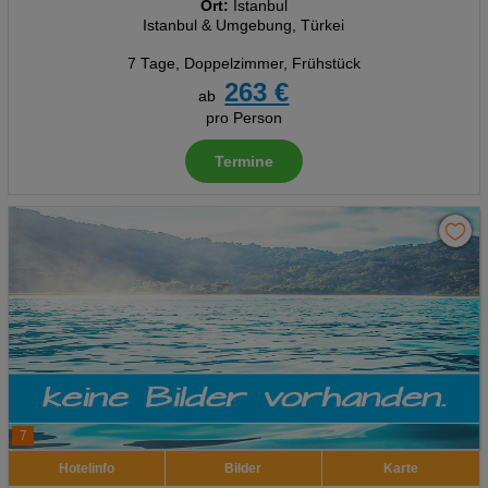
Ort:
Istanbul
Istanbul & Umgebung, Türkei
7 Tage
,
Doppelzimmer, Frühstück
263 €
ab
pro Person
Termine
7
Hotelinfo
Bilder
Karte