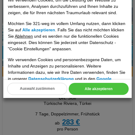
Wir verwenden Cookies, um die Leistung der Website zu
verbessern, Analysen durchzuführen und Ihnen Inhalte zu
zeigen, die für Ihren nächsten Traumurlaub relevant sind.
Möchten Sie 321-weg im vollem Umfang nutzen, dann klicken
Sie auf
Alle akzeptieren
. Falls Sie das nicht möchten klicken
Sie
Ablehnen
und es werden nur die funktionellen Cookies
eingesezt. Dies können Sie jederzeit unter Datenschutz -
"Cookie Einstellungen" anpassen.
77%
Wir verwenden Cookies und personenbezogene Daten, um
11
Empfehlung
Inhalte und Anzeigen zu personalisieren. Weitere
Hotelinfo
Bilder
Karte
Informationen dazu, wie wir Ihre Daten verwenden, finden Sie
in unserer
Datenschutzerklärung
und in den
Google
Orient Apart Otel
Datenschutz- und Nutzungsbedingungen
.
Auswahl zustimmen
Alle akzeptieren
Cookie Einstellungen
Ort:
Side
Türkische Riviera, Türkei
Technische Cookies
7 Tage
,
Doppelzimmer, Frühstück
Analyse
283 €
ab
pro Person
Social Media Cookies