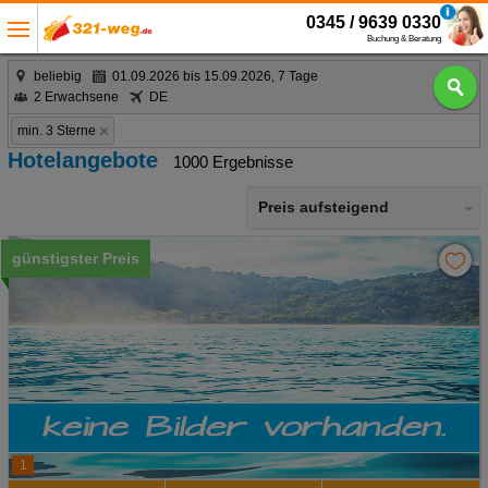
0345 / 9639 0330
Buchung & Beratung
beliebig
01.09.2026 bis 15.09.2026, 7 Tage
2 Erwachsene
DE
min. 3 Sterne
Hotelangebote
1000 Ergebnisse
Preis aufsteigend
günstigster Preis
1