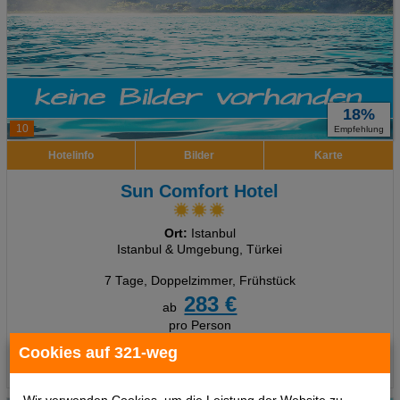
18%
10
Empfehlung
Hotelinfo
Bilder
Karte
Sun Comfort Hotel
Ort:
Istanbul
Istanbul & Umgebung, Türkei
7 Tage
,
Doppelzimmer, Frühstück
283 €
ab
pro Person
Cookies auf 321-weg
Termine