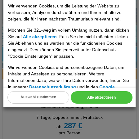
Wir verwenden Cookies, um die Leistung der Website zu
verbessern, Analysen durchzuführen und Ihnen Inhalte zu
zeigen, die für Ihren nächsten Traumurlaub relevant sind.
Möchten Sie 321-weg im vollem Umfang nutzen, dann klicken
Sie auf
Alle akzeptieren
. Falls Sie das nicht möchten klicken
Sie
Ablehnen
und es werden nur die funktionellen Cookies
eingesezt. Dies können Sie jederzeit unter Datenschutz -
"Cookie Einstellungen" anpassen.
11
Wir verwenden Cookies und personenbezogene Daten, um
Inhalte und Anzeigen zu personalisieren. Weitere
Hotelinfo
Bilder
Karte
Informationen dazu, wie wir Ihre Daten verwenden, finden Sie
Grand Vatan Hotel
in unserer
Datenschutzerklärung
und in den
Google
Datenschutz- und Nutzungsbedingungen
.
Auswahl zustimmen
Alle akzeptieren
Ort:
Istanbul
Cookie Einstellungen
Istanbul & Umgebung, Türkei
Technische Cookies
7 Tage
,
Doppelzimmer, Frühstück
287 €
ab
Analyse
pro Person