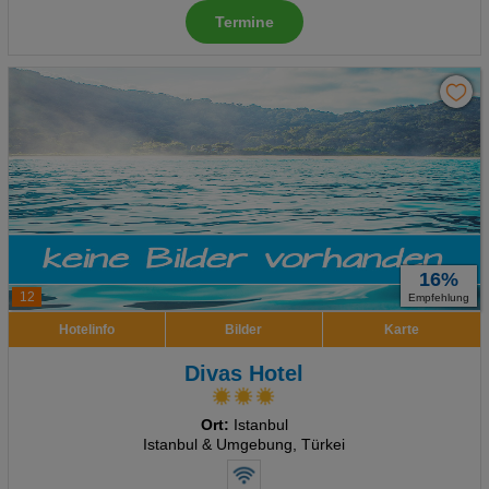
Social Media Cookies
Termine
Advertising
Erweiterte Einstellungen
16%
12
Empfehlung
Hotelinfo
Bilder
Karte
Divas Hotel
Ort:
Istanbul
Istanbul & Umgebung, Türkei