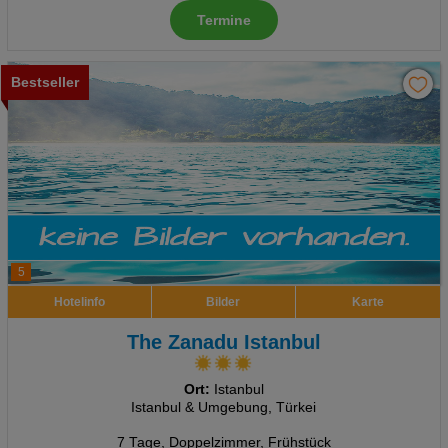
Termine
Bestseller
5
Hotelinfo
Bilder
Karte
The Zanadu Istanbul
Ort:
Istanbul
Istanbul & Umgebung, Türkei
7 Tage
,
Doppelzimmer, Frühstück