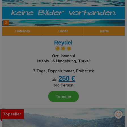
2
Hotelinfo
Bilder
Karte
Reydel
Ort:
Istanbul
Istanbul & Umgebung, Türkei
7 Tage
,
Doppelzimmer, Frühstück
250 €
ab
pro Person
Termine
Topseller