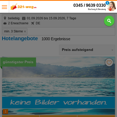
0345 / 9639 0330
Buchung & Beratung
beliebig
01.09.2026 bis 15.09.2026, 7 Tage
2 Erwachsene
DE
min. 3 Sterne
Hotelangebote
1000 Ergebnisse
Preis aufsteigend
günstigster Preis
1