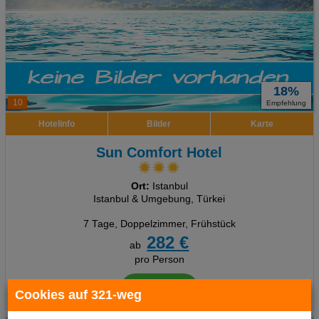
18%
10
Empfehlung
Hotelinfo
Bilder
Karte
Sun Comfort Hotel
Ort:
Istanbul
Istanbul & Umgebung, Türkei
7 Tage
,
Doppelzimmer, Frühstück
282 €
ab
pro Person
Termine
Cookies auf 321-weg