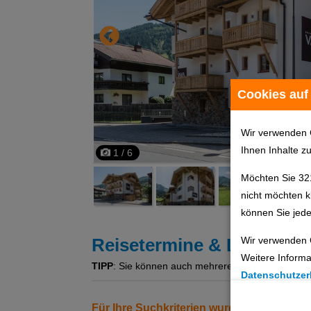
Cookies auf
Wir verwenden 
Ihnen Inhalte z
1 / 6
Möchten Sie 32
nicht möchten k
können Sie jede
Wir verwenden 
Reisetermine & Leistung
Weitere Informa
TIPP
: Sie können auch mehrere Angebote gleichzeit
Datenschutzer
Cookie Einste
Für Ihre Suchkriterien wurden keine Erg