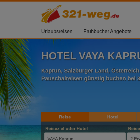
Urlaubsreisen
Frühbucher Angebote
HOTEL VAYA KAPR
Kaprun, Salzburger Land, Österreich
Pauschalreisen günstig buchen bei 
Reise
Hotel
Reiseziel oder Hotel
Reis
2 Er