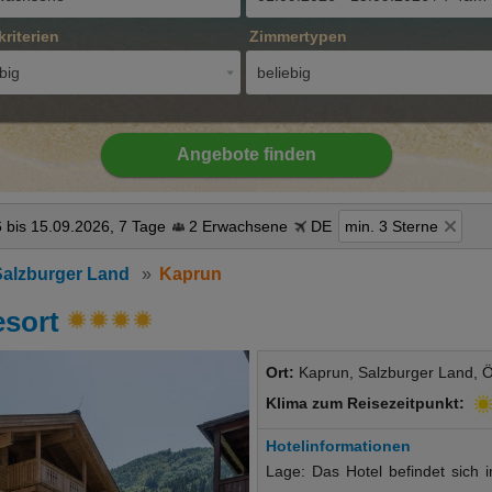
kriterien
Zimmertypen
big
beliebig
Angebote finden
 bis 15.09.2026, 7 Tage
2 Erwachsene
DE
min. 3 Sterne
Salzburger Land
Kaprun
esort
Ort:
Kaprun, Salzburger Land, Ö
Klima zum Reisezeitpunkt:
Hotelinformationen
Lage: Das Hotel befindet sich 