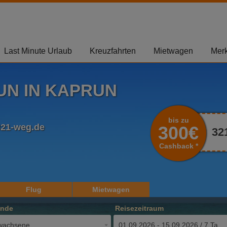
Last Minute Urlaub
Kreuzfahrten
Mietwagen
Merk
UN IN KAPRUN
bis zu
321-weg.de
300€
32
Cashback *
Flug
Mietwagen
ende
Reisezeitraum
wachsene
01.09.2026 - 15.09.2026 / 7 Tage