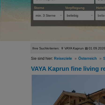
Sterne
Verpflegung
Hotel
min. 3 Sterne
beliebig
belie
Ihre Suchkriterien:
VAYA Kaprun
01.09.2026
Reiseziele
Österreich
VAYA Kaprun fine living r