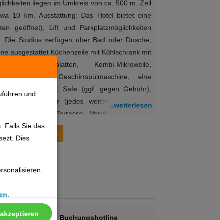
lichkeiten liegen im Umkreis von ca. 500 m. Zell
wa 10 km. Ausstattung: Das Hotel bietet eine
en geöffnet), Lift und Parkplatzmöglichkeiten
: Die Studios verfügen über Bad oder Dusche,
ne ausgestattet Küchenzeile mit Kühlschrank mit
it 4 Kochplatten, Kombi-Mikrowelle,
t, Wasserkocher, Geschirrspülmaschine, eine
. gegen Gebühr), Safe (ggf. gegen Gebühr),
uführen und
he und Handtücher (jedes weitere Set gegen
..weiterlesen
ie Balkon oder Terrasse. Verpflegung: Ohne
n
. Falls Sie das
nterhaltung: Ohne Gebühr: Saunabereich mit
Preisentwicklung
sezt. Dies
em Ruheraum (Montag und Donnerstag am
Babybetten und Kinder(hoch)stühle (auf Anfrage,
orderlich) Hinweis: Rezeptions-Zeiten: 08:30 Uhr
sonalisieren.
 18:30 Uhr. Spät-Anreisen bitte telefonisch beim
6:00 Uhr, Check -Out: bis 9:00 Uhr. Haustiere
en
.
en Sie, dass bei Ankunft eine Kaution in Höhe von
muss. Endreinigung gegen Gebühr: 53,- €
 akzeptieren
Buchungshotline