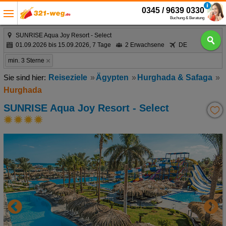
0345 / 9639 0330
Buchung & Beratung
SUNRISE Aqua Joy Resort - Select
01.09.2026 bis 15.09.2026, 7 Tage
2 Erwachsene
DE
min. 3 Sterne
Reiseziele
Ägypten
Hurghada & Safaga
Hurghada
SUNRISE Aqua Joy Resort - Select