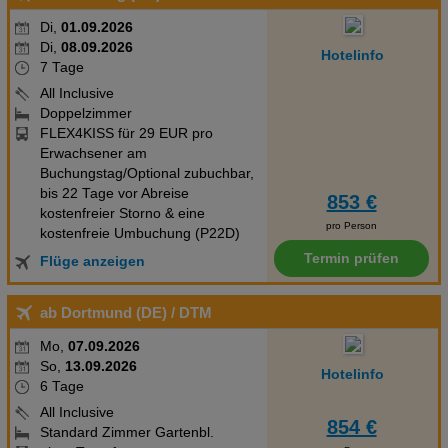
Di,
01.09.2026
Di,
08.09.2026
Hotelinfo
7 Tage
All Inclusive
Doppelzimmer
FLEX4KISS für 29 EUR pro
Erwachsener am
Buchungstag/Optional zubuchbar,
bis 22 Tage vor Abreise
853 €
kostenfreier Storno & eine
pro Person
kostenfreie Umbuchung (P22D)
Termin prüfen
Flüge anzeigen
ab Dortmund (DE)
/ DTM
Mo,
07.09.2026
So,
13.09.2026
Hotelinfo
6 Tage
All Inclusive
854 €
Standard Zimmer Gartenbl.