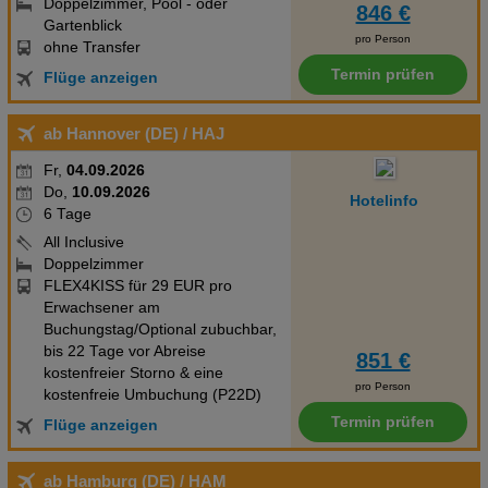
Doppelzimmer, Pool - oder
846 €
Gartenblick
pro Person
ohne Transfer
Termin prüfen
Flüge anzeigen
ab Hannover (DE)
/ HAJ
Fr,
04.09.2026
Do,
10.09.2026
Hotelinfo
6 Tage
All Inclusive
Doppelzimmer
FLEX4KISS für 29 EUR pro
Erwachsener am
Buchungstag/Optional zubuchbar,
bis 22 Tage vor Abreise
851 €
kostenfreier Storno & eine
pro Person
kostenfreie Umbuchung (P22D)
Termin prüfen
Flüge anzeigen
ab Hamburg (DE)
/ HAM