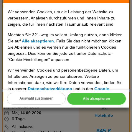
Diese Leistungsbeschreibung ist gültig vom 1.11.2025 bis
ab Hannover (DE)
/ HAJ
31.10.2026.
Wir verwenden Cookies, um die Leistung der Website zu
Fr,
04.09.2026
verbessern, Analysen durchzuführen und Ihnen Inhalte zu
Do,
10.09.2026
Hotelinfo
zeigen, die für Ihren nächsten Traumurlaub relevant sind.
6 Tage
All Inclusive
Möchten Sie 321-weg im vollem Umfang nutzen, dann klicken
Doppelzimmer
Sie auf
Alle akzeptieren
. Falls Sie das nicht möchten klicken
FLEX4KISS für 29 EUR pro
Sie
Ablehnen
und es werden nur die funktionellen Cookies
Erwachsener am
eingesezt. Dies können Sie jederzeit unter Datenschutz -
Buchungstag/Optional zubuchbar,
"Cookie Einstellungen" anpassen.
bis 22 Tage vor Abreise
845 €
kostenfreier Storno & eine
Wir verwenden Cookies und personenbezogene Daten, um
pro Person
kostenfreie Umbuchung (P22D)
Inhalte und Anzeigen zu personalisieren. Weitere
Termin prüfen
Flüge anzeigen
Informationen dazu, wie wir Ihre Daten verwenden, finden Sie
in unserer
Datenschutzerklärung
und in den
Google
Datenschutz- und Nutzungsbedingungen
.
ab Köln/Bonn (DE)
/ CGN
Auswahl zustimmen
Alle akzeptieren
Cookie Einstellungen
Di,
08.09.2026
Mo,
14.09.2026
Technische Cookies
Hotelinfo
6 Tage
All Inclusive
Analyse
845 €