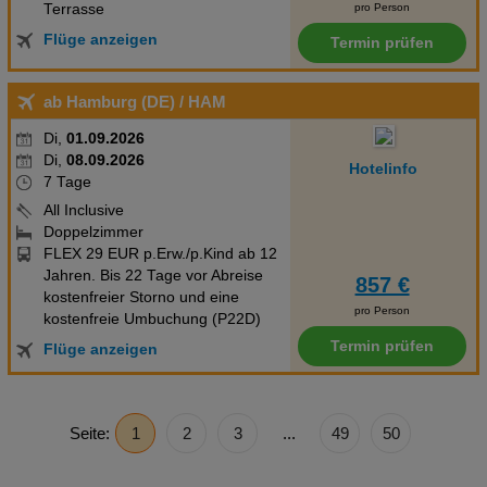
Terrasse
pro Person
Flüge anzeigen
Termin prüfen
ab Hamburg (DE)
/ HAM
Di,
01.09.2026
Di,
08.09.2026
Hotelinfo
7 Tage
All Inclusive
Doppelzimmer
FLEX 29 EUR p.Erw./p.Kind ab 12
Jahren. Bis 22 Tage vor Abreise
857 €
kostenfreier Storno und eine
pro Person
kostenfreie Umbuchung (P22D)
Termin prüfen
Flüge anzeigen
Seite:
1
2
3
...
49
50