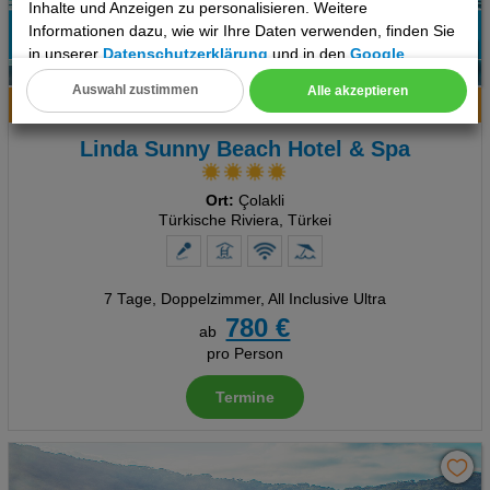
Inhalte und Anzeigen zu personalisieren. Weitere
Informationen dazu, wie wir Ihre Daten verwenden, finden Sie
95%
in unserer
Datenschutzerklärung
und in den
Google
6
Empfehlung
Datenschutz- und Nutzungsbedingungen
.
Auswahl zustimmen
Alle akzeptieren
Hotelinfo
Bilder
Karte
Cookie Einstellungen
Linda Sunny Beach Hotel & Spa
Technische Cookies
Ort:
Çolakli
Analyse
Türkische Riviera, Türkei
Social Media Cookies
7 Tage
,
Doppelzimmer, All Inclusive Ultra
Advertising
780 €
ab
Erweiterte Einstellungen
pro Person
Termine