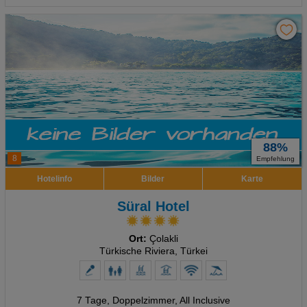
88%
8
Empfehlung
Hotelinfo
Bilder
Karte
Süral Hotel
Ort:
Çolakli
Türkische Riviera, Türkei
7 Tage
,
Doppelzimmer, All Inclusive