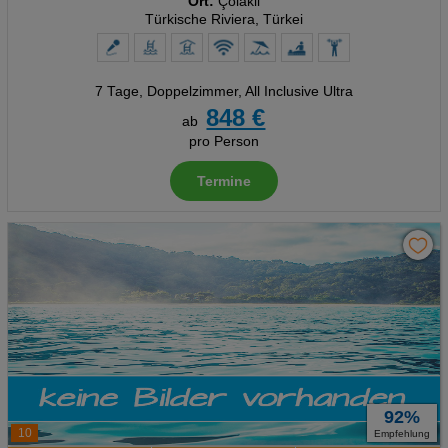
Ort:
Çolakli
Türkische Riviera, Türkei
7 Tage
,
Doppelzimmer, All Inclusive Ultra
848 €
ab
pro Person
Termine
92%
10
Empfehlung