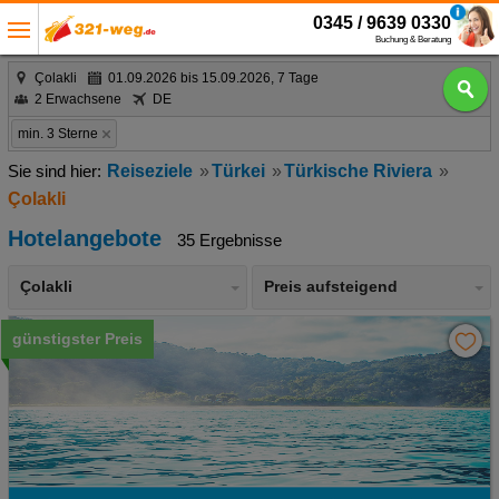
0345 / 9639 0330
Buchung & Beratung
Çolakli
01.09.2026 bis 15.09.2026, 7 Tage
2 Erwachsene
DE
min. 3 Sterne
Reiseziele
Türkei
Türkische Riviera
Çolakli
Hotelangebote
35 Ergebnisse
Çolakli
Preis aufsteigend
günstigster Preis