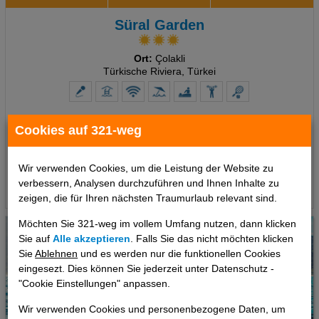
Süral Garden
Ort:
Çolakli
Türkische Riviera, Türkei
7 Tage
,
Doppelzimmer, All Inclusive
inkl. Zug zum Flug
Cookies auf 321-weg
712 €
ab
pro Person
Wir verwenden Cookies, um die Leistung der Website zu
verbessern, Analysen durchzuführen und Ihnen Inhalte zu
Termine
zeigen, die für Ihren nächsten Traumurlaub relevant sind.
Möchten Sie 321-weg im vollem Umfang nutzen, dann klicken
Sie auf
Alle akzeptieren
. Falls Sie das nicht möchten klicken
Sie
Ablehnen
und es werden nur die funktionellen Cookies
eingesezt. Dies können Sie jederzeit unter Datenschutz -
"Cookie Einstellungen" anpassen.
Wir verwenden Cookies und personenbezogene Daten, um