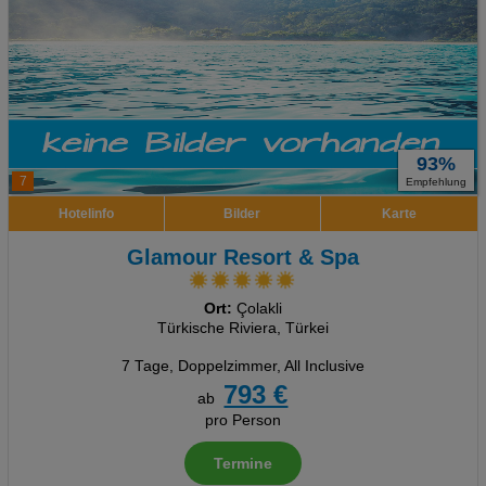
93%
7
Empfehlung
Hotelinfo
Bilder
Karte
Glamour Resort & Spa
Ort:
Çolakli
Türkische Riviera, Türkei
7 Tage
,
Doppelzimmer, All Inclusive
793 €
ab
pro Person
Termine