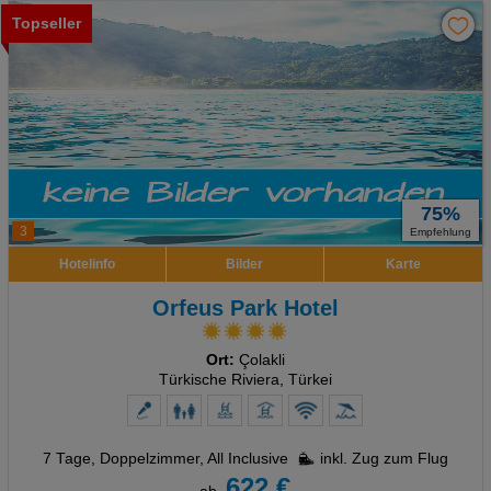
Topseller
75%
3
Empfehlung
Hotelinfo
Bilder
Karte
Orfeus Park Hotel
Ort:
Çolakli
Türkische Riviera, Türkei
7 Tage
,
Doppelzimmer, All Inclusive
inkl. Zug zum Flug
622 €