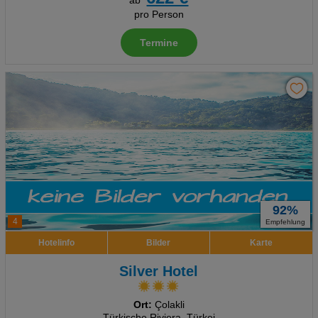
ab
pro Person
Termine
92%
4
Empfehlung
Hotelinfo
Bilder
Karte
Silver Hotel
Ort:
Çolakli
Türkische Riviera, Türkei