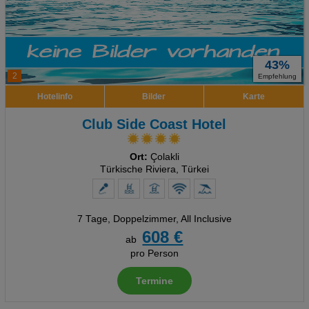
43%
2
Empfehlung
Hotelinfo
Bilder
Karte
Club Side Coast Hotel
Ort:
Çolakli
Türkische Riviera, Türkei
7 Tage
,
Doppelzimmer, All Inclusive
608 €
ab
pro Person
Termine