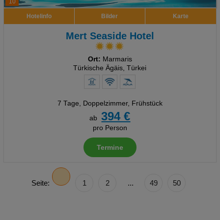
10
Hotelinfo
Bilder
Karte
Mert Seaside Hotel
Ort:
Marmaris
Türkische Ägäis, Türkei
7 Tage
,
Doppelzimmer, Frühstück
394 €
ab
pro Person
Termine
Seite:
1
2
...
49
50