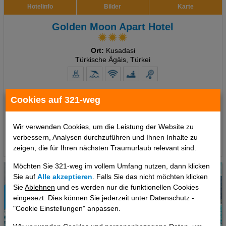
Hotelinfo
Bilder
Karte
Golden Moon Apart Hotel
Ort:
Kusadasi
Türkische Ägäis, Türkei
7 Tage
,
Appartement, Ohne Verpflegung
Cookies auf 321-weg
376 €
ab
pro Person
Wir verwenden Cookies, um die Leistung der Website zu
verbessern, Analysen durchzuführen und Ihnen Inhalte zu
Termine
zeigen, die für Ihren nächsten Traumurlaub relevant sind.
Möchten Sie 321-weg im vollem Umfang nutzen, dann klicken
Sie auf
Alle akzeptieren
. Falls Sie das nicht möchten klicken
Sie
Ablehnen
und es werden nur die funktionellen Cookies
eingesezt. Dies können Sie jederzeit unter Datenschutz -
"Cookie Einstellungen" anpassen.