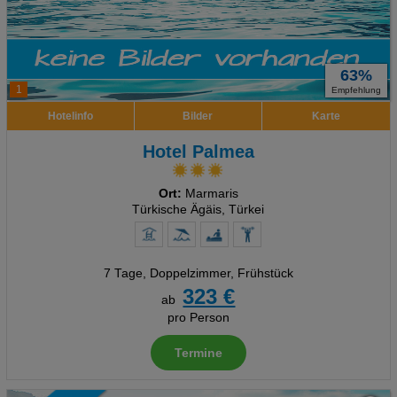
63%
1
Empfehlung
Hotelinfo
Bilder
Karte
Hotel Palmea
Ort:
Marmaris
Türkische Ägäis, Türkei
7 Tage
,
Doppelzimmer, Frühstück
323 €
ab
pro Person
Termine