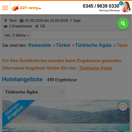
0345 / 9639 0330
Buchung & Beratung
Teos
01.09.2026 bis 15.09.2026, 7 Tage
2 Erwachsene
DE
min. 3 Sterne
Reiseziele
Türkei
Türkische Ägäis
Teos
Für Ihre Suchkriterien wurden keine Ergebnisse gefunden.
Alternative Angebote finden Sie hier:
Türkische Ägäis
Hotelangebote
499 Ergebnisse
Türkische Ägäis