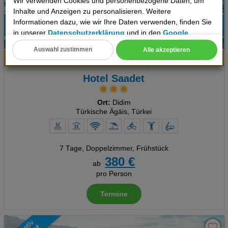
Wir verwenden Cookies und personenbezogene Daten, um
Inhalte und Anzeigen zu personalisieren. Weitere
Informationen dazu, wie wir Ihre Daten verwenden, finden Sie
in unserer
Datenschutzerklärung
und in den
Google
8%
6
Datenschutz- und Nutzungsbedingungen
.
Empfehlung
Auswahl zustimmen
Alle akzeptieren
Hotelinfo
Bilder
Karte
Cookie Einstellungen
Hotel Saadet
Technische Cookies
Analyse
Ort:
Didim
Türkische Ägäis, Türkei
Social Media Cookies
Advertising
7 Tage
,
Doppelzimmer, Frühstück
380 €
ab
Erweiterte Einstellungen
pro Person
Termine