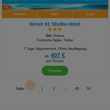
10
Hotelinfo
Bilder
Karte
Street 61 Studio Hotel
Ort:
Ortaca
Türkische Ägäis, Türkei
7 Tage
,
Appartement, Ohne Verpflegung
407 €
ab
pro Person
Termine
Seite:
1
2
...
49
50