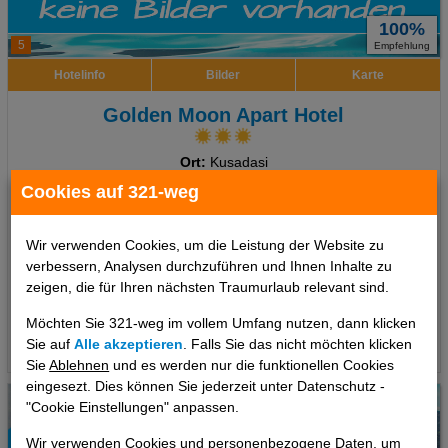
100%
5
Empfehlung
Hotelinfo
Bilder
Karte
Golden Moon Apart Hotel
Ort:
Kusadasi
Türkische Ägäis, Türkei
Cookies auf 321-weg
Wir verwenden Cookies, um die Leistung der Website zu
7 Tage
,
Appartement, Ohne Verpflegung
verbessern, Analysen durchzuführen und Ihnen Inhalte zu
373 €
ab
zeigen, die für Ihren nächsten Traumurlaub relevant sind.
pro Person
Möchten Sie 321-weg im vollem Umfang nutzen, dann klicken
Termine
Sie auf
Alle akzeptieren
. Falls Sie das nicht möchten klicken
Sie
Ablehnen
und es werden nur die funktionellen Cookies
eingesezt. Dies können Sie jederzeit unter Datenschutz -
"Cookie Einstellungen" anpassen.
Wir verwenden Cookies und personenbezogene Daten, um