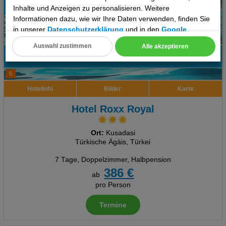
Inhalte und Anzeigen zu personalisieren. Weitere
Informationen dazu, wie wir Ihre Daten verwenden, finden Sie
in unserer
Datenschutzerklärung
und in den
Google
Datenschutz- und Nutzungsbedingungen
.
Auswahl zustimmen
Alle akzeptieren
Cookie Einstellungen
6
Technische Cookies
Hotelinfo
Bilder
Karte
Analyse
Hotel Roxx Royal
Social Media Cookies
Ort:
Kusadasi
Türkische Ägäis, Türkei
Advertising
7 Tage
,
Doppelzimmer, Halbpension
Erweiterte Einstellungen
386 €
ab
pro Person
Termine