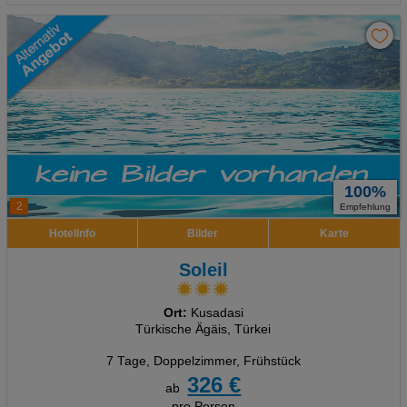
100%
2
Empfehlung
Hotelinfo
Bilder
Karte
Soleil
Ort:
Kusadasi
Türkische Ägäis, Türkei
7 Tage
,
Doppelzimmer, Frühstück
326 €
ab
pro Person