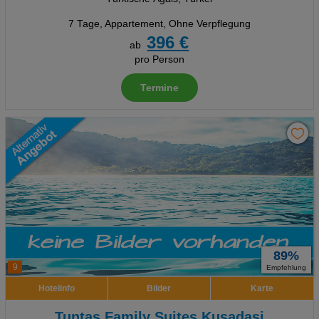
7 Tage
,
Appartement, Ohne Verpflegung
396 €
ab
pro Person
Termine
89%
9
Empfehlung
Hotelinfo
Bilder
Karte
Tuntas Family Suites Kusadasi