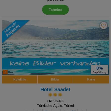
Termine
8%
3
Empfehlung
Hotelinfo
Bilder
Karte
Hotel Saadet
Ort:
Didim
Türkische Ägäis, Türkei