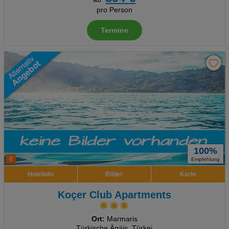
pro Person
Termine
100%
8
Empfehlung
Hotelinfo
Bilder
Karte
Koçer Club Apartments
Ort:
Marmaris
Türkische Ägäis, Türkei