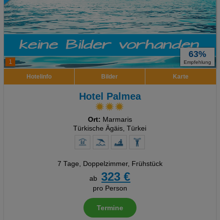
63%
1
Empfehlung
Hotelinfo
Bilder
Karte
Hotel Palmea
Ort:
Marmaris
Türkische Ägäis, Türkei
7 Tage
,
Doppelzimmer, Frühstück
323 €
ab
pro Person
Termine