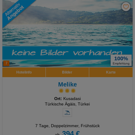
100%
7
Empfehlung
Hotelinfo
Bilder
Karte
Melike
Ort:
Kusadasi
Türkische Ägäis, Türkei
7 Tage
,
Doppelzimmer, Frühstück
394 €
ab