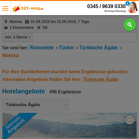
0345 / 9639 0330
Buchung & Beratung
Manisa
01.09.2026 bis 15.09.2026, 7 Tage
2 Erwachsene
DE
min. 3 Sterne
Reiseziele
Türkei
Türkische Ägäis
Manisa
Für Ihre Suchkriterien wurden keine Ergebnisse gefunden.
Alternative Angebote finden Sie hier:
Türkische Ägäis
Hotelangebote
496 Ergebnisse
Türkische Ägäis