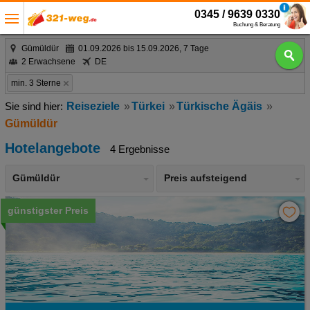
0345 / 9639 0330
Buchung & Beratung
Gümüldür
01.09.2026 bis 15.09.2026, 7 Tage
2 Erwachsene
DE
min. 3 Sterne
Reiseziele
Türkei
Türkische Ägäis
Gümüldür
Hotelangebote
4 Ergebnisse
Gümüldür
Preis aufsteigend
günstigster Preis