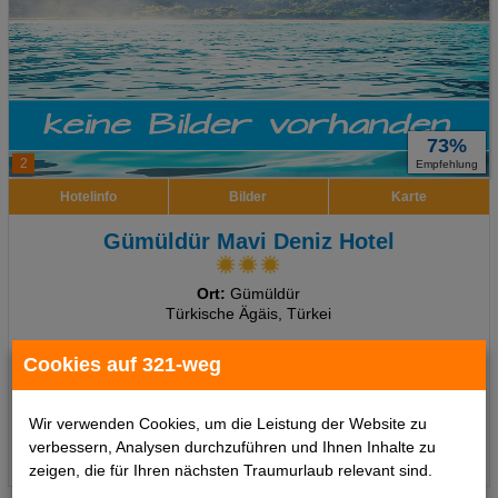
73%
2
Empfehlung
Hotelinfo
Bilder
Karte
Gümüldür Mavi Deniz Hotel
Ort:
Gümüldür
Türkische Ägäis, Türkei
7 Tage
,
Doppelzimmer, All Inclusive
inkl. Zug zum Flug
Cookies auf 321-weg
685 €
ab
pro Person
Wir verwenden Cookies, um die Leistung der Website zu
verbessern, Analysen durchzuführen und Ihnen Inhalte zu
Termine
zeigen, die für Ihren nächsten Traumurlaub relevant sind.