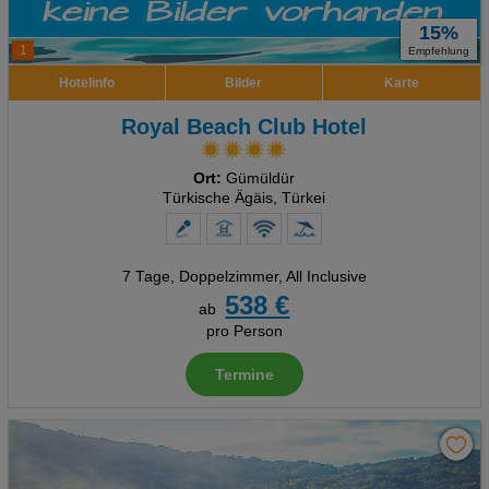
15%
1
Empfehlung
Hotelinfo
Bilder
Karte
Royal Beach Club Hotel
Ort:
Gümüldür
Türkische Ägäis, Türkei
7 Tage
,
Doppelzimmer, All Inclusive
538 €
ab
pro Person
Termine