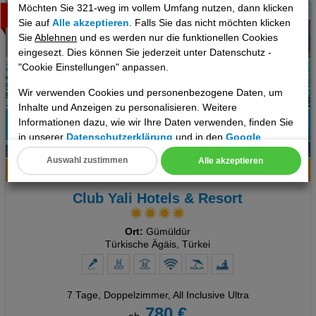
Möchten Sie 321-weg im vollem Umfang nutzen, dann klicken
Topseller
Sie auf
Alle akzeptieren
. Falls Sie das nicht möchten klicken
Sie
Ablehnen
und es werden nur die funktionellen Cookies
eingesezt. Dies können Sie jederzeit unter Datenschutz -
"Cookie Einstellungen" anpassen.
Wir verwenden Cookies und personenbezogene Daten, um
Inhalte und Anzeigen zu personalisieren. Weitere
Informationen dazu, wie wir Ihre Daten verwenden, finden Sie
92%
in unserer
Datenschutzerklärung
und in den
Google
3
Empfehlung
Datenschutz- und Nutzungsbedingungen
.
Auswahl zustimmen
Alle akzeptieren
Hotelinfo
Bilder
Karte
Cookie Einstellungen
Club Yali Hotels & Resort
Technische Cookies
Ort:
Gümüldür
Analyse
Türkische Ägäis, Türkei
Social Media Cookies
7 Tage
,
Doppelzimmer, All Inclusive Ultra
Advertising
780 €