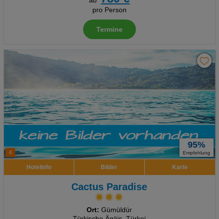
ab
Erweiterte Einstellungen
pro Person
Termine
95%
4
Empfehlung
Hotelinfo
Bilder
Karte
Cactus Paradise
Ort:
Gümüldür
Türkische Ägäis, Türkei