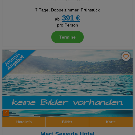
7 Tage
,
Doppelzimmer, Frühstück
391 €
ab
pro Person
Termine
9
Hotelinfo
Bilder
Karte
Mert Seaside Hotel