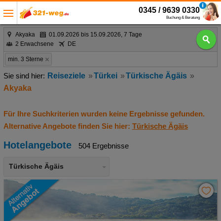
0345 / 9639 0330
Buchung & Beratung
Akyaka
01.09.2026 bis 15.09.2026, 7 Tage
2 Erwachsene
DE
min. 3 Sterne
Reiseziele
Türkei
Türkische Ägäis
Akyaka
Für Ihre Suchkriterien wurden keine Ergebnisse gefunden.
Alternative Angebote finden Sie hier:
Türkische Ägäis
Hotelangebote
504 Ergebnisse
Türkische Ägäis