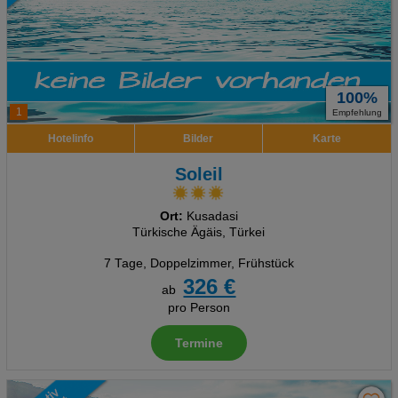
100%
1
Empfehlung
Hotelinfo
Bilder
Karte
Soleil
Ort:
Kusadasi
Türkische Ägäis, Türkei
7 Tage
,
Doppelzimmer, Frühstück
326 €
ab
pro Person
Termine