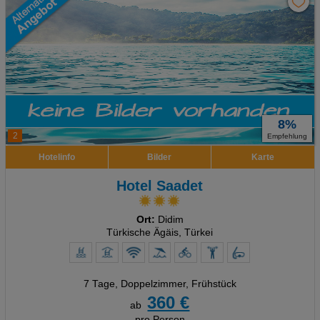
8%
2
Empfehlung
Hotelinfo
Bilder
Karte
Hotel Saadet
Ort:
Didim
Türkische Ägäis, Türkei
7 Tage
,
Doppelzimmer, Frühstück
360 €
ab
pro Person