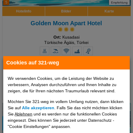
5
Empfehlung
Hotelinfo
Bilder
Karte
Golden Moon Apart Hotel
Ort:
Kusadasi
Türkische Ägäis, Türkei
Cookies auf 321-weg
7 Tage
,
Appartement, Ohne Verpflegung
373 €
ab
Wir verwenden Cookies, um die Leistung der Website zu
pro Person
verbessern, Analysen durchzuführen und Ihnen Inhalte zu
zeigen, die für Ihren nächsten Traumurlaub relevant sind.
Termine
Möchten Sie 321-weg im vollem Umfang nutzen, dann klicken
Sie auf
Alle akzeptieren
. Falls Sie das nicht möchten klicken
Sie
Ablehnen
und es werden nur die funktionellen Cookies
eingesezt. Dies können Sie jederzeit unter Datenschutz -
"Cookie Einstellungen" anpassen.