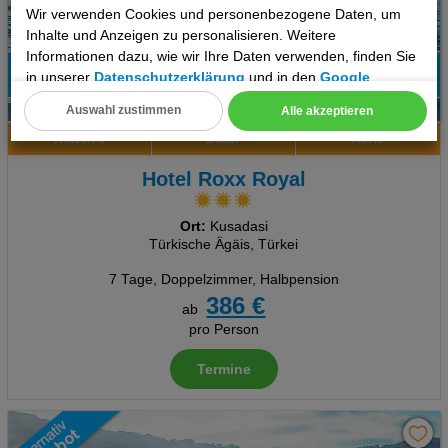
Wir verwenden Cookies und personenbezogene Daten, um
Inhalte und Anzeigen zu personalisieren. Weitere
Informationen dazu, wie wir Ihre Daten verwenden, finden Sie
in unserer
Datenschutzerklärung
und in den
Google
Datenschutz- und Nutzungsbedingungen
.
6
Auswahl zustimmen
Alle akzeptieren
Cookie Einstellungen
Hotelinfo
Bilder
Karte
Technische Cookies
Hotel Roxx Royal
Analyse
Ort:
Kusadasi
Türkische Ägäis, Türkei
Social Media Cookies
7 Tage
,
Doppelzimmer, Halbpension
386 €
Advertising
ab
pro Person
Erweiterte Einstellungen
Termine