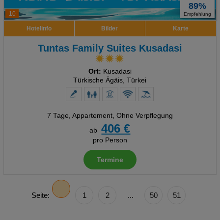
89%
10
Empfehlung
Hotelinfo
Bilder
Karte
Tuntas Family Suites Kusadasi
Ort:
Kusadasi
Türkische Ägäis, Türkei
7 Tage
,
Appartement, Ohne Verpflegung
406 €
ab
pro Person
Termine
Seite:
1
2
...
50
51