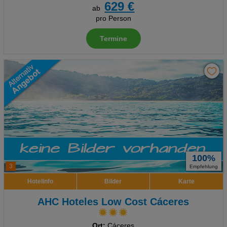
629 €
ab
pro Person
Termine
100%
3
Empfehlung
Hotelinfo
Bilder
Karte
AHC Hoteles Low Cost Cáceres
Ort:
Cáceres