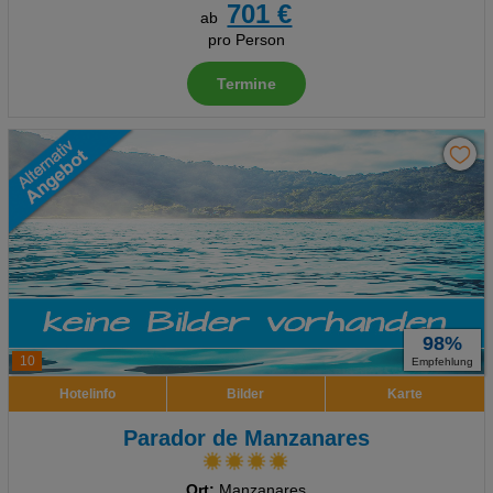
701 €
ab
pro Person
Termine
98%
10
Empfehlung
Hotelinfo
Bilder
Karte
Parador de Manzanares
Ort:
Manzanares