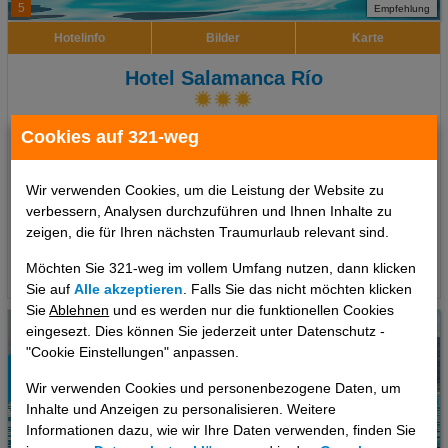
5
Empfehlung
Hotelinfo
Bilder
Karte
Hotel Salamanca Río
Ort:
Salamanca
Cookies auf 321-weg
Zentral-Spanien, Spanien Festland
7 Tage
,
Doppelzimmer, Ohne Verpflegung
inkl. Zug zum Flug
Wir verwenden Cookies, um die Leistung der Website zu
678 €
ab
verbessern, Analysen durchzuführen und Ihnen Inhalte zu
pro Person
zeigen, die für Ihren nächsten Traumurlaub relevant sind.
Möchten Sie 321-weg im vollem Umfang nutzen, dann klicken
Termine
Sie auf
Alle akzeptieren
. Falls Sie das nicht möchten klicken
Sie
Ablehnen
und es werden nur die funktionellen Cookies
eingesezt. Dies können Sie jederzeit unter Datenschutz -
"Cookie Einstellungen" anpassen.
Wir verwenden Cookies und personenbezogene Daten, um
Inhalte und Anzeigen zu personalisieren. Weitere
Informationen dazu, wie wir Ihre Daten verwenden, finden Sie