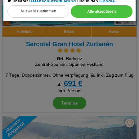
in unserer
Datenschutzerklärung
und in den
Google
Datenschutz- und Nutzungsbedingungen
.
Auswahl zustimmen
Alle akzeptieren
100%
Cookie Einstellungen
6
Empfehlung
Technische Cookies
Hotelinfo
Bilder
Karte
Analyse
Sercotel Gran Hotel Zurbarán
Social Media Cookies
Ort:
Badajoz
Zentral-Spanien, Spanien Festland
Advertising
7 Tage
,
Doppelzimmer, Ohne Verpflegung
inkl. Zug zum Flug
691 €
ab
Erweiterte Einstellungen
pro Person
Termine