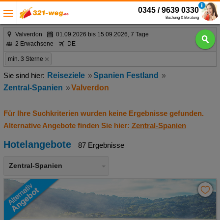
0345 / 9639 0330
Buchung & Beratung
Valverdon
01.09.2026 bis 15.09.2026, 7 Tage
2 Erwachsene
DE
min. 3 Sterne
Reiseziele
Spanien Festland
Zentral-Spanien
Valverdon
Für Ihre Suchkriterien wurden keine Ergebnisse gefunden.
Alternative Angebote finden Sie hier:
Zentral-Spanien
Hotelangebote
87 Ergebnisse
Zentral-Spanien