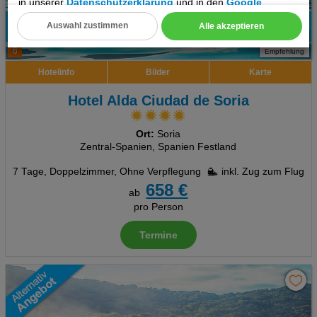
in unserer
Datenschutzerklärung
und in den
Google
Datenschutz- und Nutzungsbedingungen
.
Auswahl zustimmen
Alle akzeptieren
100%
Cookie Einstellungen
6
Empfehlung
Technische Cookies
Hotelinfo
Bilder
Karte
Analyse
Hotel Alda Ciudad de Soria
Social Media Cookies
Ort:
Soria
Zentral-Spanien, Spanien Festland
Advertising
7 Tage
,
Doppelzimmer, Ohne Verpflegung
inkl. Zug zum Flug
658 €
ab
Erweiterte Einstellungen
pro Person
Termine