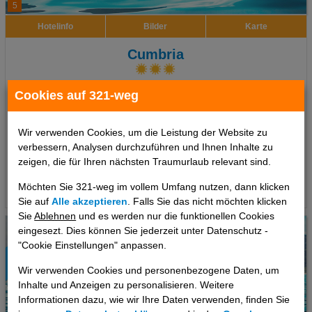
5
Hotelinfo
Bilder
Karte
Cumbria
Ort:
Ciudad Real
Cookies auf 321-weg
Zentral-Spanien, Spanien Festland
7 Tage
,
Doppelzimmer, Ohne Verpflegung
inkl. Zug zum Flug
Wir verwenden Cookies, um die Leistung der Website zu
657 €
ab
verbessern, Analysen durchzuführen und Ihnen Inhalte zu
pro Person
zeigen, die für Ihren nächsten Traumurlaub relevant sind.
Möchten Sie 321-weg im vollem Umfang nutzen, dann klicken
Termine
Sie auf
Alle akzeptieren
. Falls Sie das nicht möchten klicken
Sie
Ablehnen
und es werden nur die funktionellen Cookies
eingesezt. Dies können Sie jederzeit unter Datenschutz -
"Cookie Einstellungen" anpassen.
Wir verwenden Cookies und personenbezogene Daten, um
Inhalte und Anzeigen zu personalisieren. Weitere
Informationen dazu, wie wir Ihre Daten verwenden, finden Sie