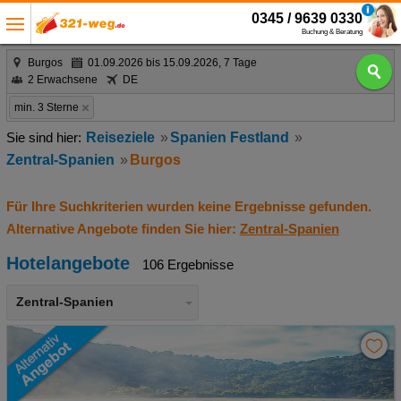
0345 / 9639 0330
Buchung & Beratung
Burgos
01.09.2026 bis 15.09.2026, 7 Tage
2 Erwachsene
DE
min. 3 Sterne
Reiseziele
Spanien Festland
Zentral-Spanien
Burgos
Für Ihre Suchkriterien wurden keine Ergebnisse gefunden.
Alternative Angebote finden Sie hier:
Zentral-Spanien
Hotelangebote
106 Ergebnisse
Zentral-Spanien