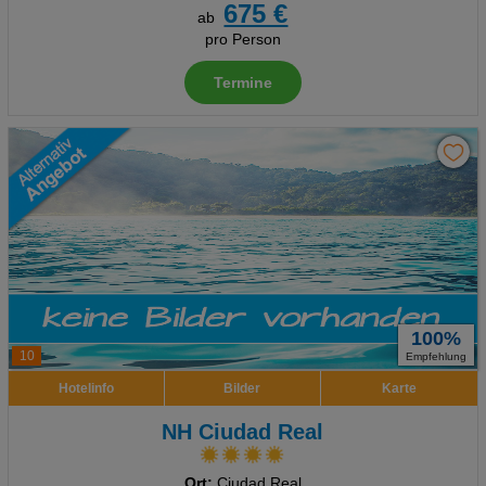
675 €
ab
pro Person
Termine
100%
10
Empfehlung
Hotelinfo
Bilder
Karte
NH Ciudad Real
Ort:
Ciudad Real