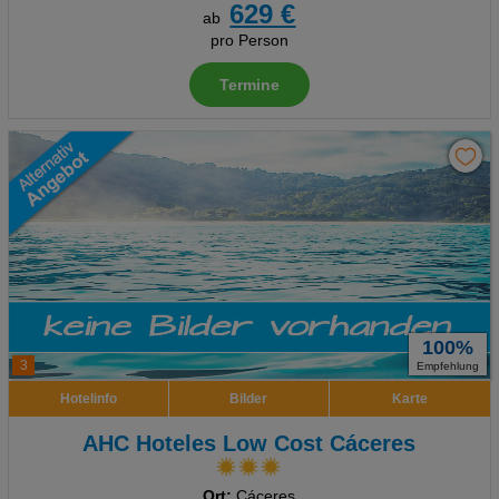
629 €
ab
pro Person
Termine
100%
3
Empfehlung
Hotelinfo
Bilder
Karte
AHC Hoteles Low Cost Cáceres
Ort:
Cáceres