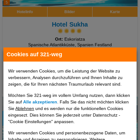
5
Hotelinfo
Bilder
Karte
Hotel Sukha
Ort:
Eskoriatza
Spanische Atlantikküste, Spanien Festland
Cookies auf 321-weg
7 Tage
,
Doppelzimmer, Ohne Verpflegung
inkl. Zug zum Flug
775 €
ab
Wir verwenden Cookies, um die Leistung der Website zu
pro Person
verbessern, Analysen durchzuführen und Ihnen Inhalte zu
zeigen, die für Ihren nächsten Traumurlaub relevant sind.
Termine
Möchten Sie 321-weg im vollem Umfang nutzen, dann klicken
Sie auf
Alle akzeptieren
. Falls Sie das nicht möchten klicken
Sie
Ablehnen
und es werden nur die funktionellen Cookies
eingesezt. Dies können Sie jederzeit unter Datenschutz -
"Cookie Einstellungen" anpassen.
Wir verwenden Cookies und personenbezogene Daten, um
Inhalte und Anzeigen zu personalisieren. Weitere