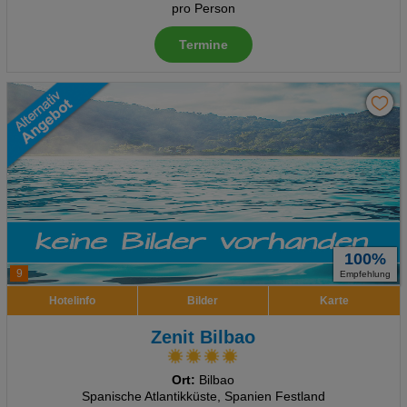
pro Person
Termine
100%
9
Empfehlung
Hotelinfo
Bilder
Karte
Zenit Bilbao
Ort:
Bilbao
Spanische Atlantikküste, Spanien Festland