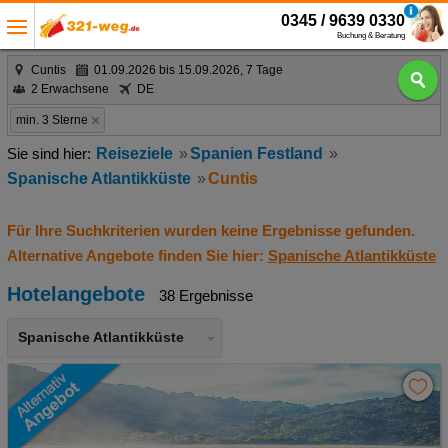
0345 / 9639 0330
Buchung & Beratung
Cuntis
01.09.2026 bis 15.09.2026, 7 Tage
2 Erwachsene
DE
min. 3 Sterne
Reiseziele
Spanien Festland
Spanische Atlantikküste
Cuntis
Für Ihre Suchkriterien wurden keine Ergebnisse gefunden.
Alternative Angebote finden Sie hier:
Spanische Atlantikküste
Hotelangebote
38 Ergebnisse
Spanische Atlantikküste