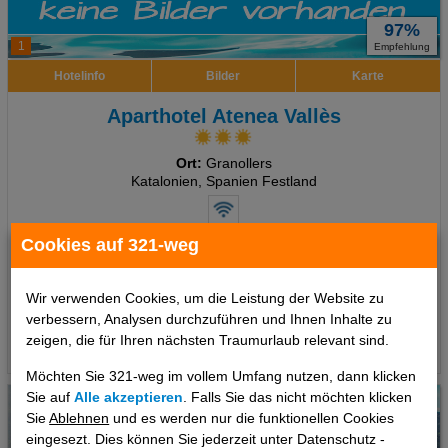
97%
1
Empfehlung
Hotelinfo
Bilder
Karte
Aparthotel Atenea Vallès
Ort:
Granollers
Katalonien, Spanien Festland
Cookies auf 321-weg
7 Tage
,
Studio, Ohne Verpflegung
500 €
ab
Wir verwenden Cookies, um die Leistung der Website zu
pro Person
verbessern, Analysen durchzuführen und Ihnen Inhalte zu
zeigen, die für Ihren nächsten Traumurlaub relevant sind.
Termine
Möchten Sie 321-weg im vollem Umfang nutzen, dann klicken
Sie auf
Alle akzeptieren
. Falls Sie das nicht möchten klicken
Sie
Ablehnen
und es werden nur die funktionellen Cookies
eingesezt. Dies können Sie jederzeit unter Datenschutz -