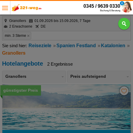
0345 / 9639 0330
Buchung & Beratung
Granollers
01.09.2026 bis 15.09.2026, 7 Tage
2 Erwachsene
DE
min. 3 Sterne
Reiseziele
Spanien Festland
Katalonien
Granollers
Hotelangebote
2 Ergebnisse
Granollers
Preis aufsteigend
günstigster Preis