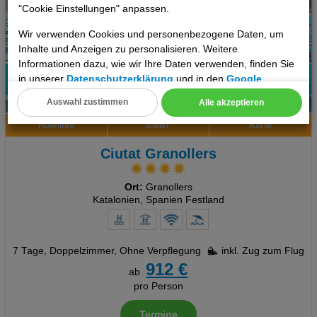
"Cookie Einstellungen" anpassen.
Wir verwenden Cookies und personenbezogene Daten, um
Inhalte und Anzeigen zu personalisieren. Weitere
Informationen dazu, wie wir Ihre Daten verwenden, finden Sie
in unserer
Datenschutzerklärung
und in den
Google
54%
Datenschutz- und Nutzungsbedingungen
.
Auswahl zustimmen
Alle akzeptieren
2
Empfehlung
Cookie Einstellungen
Hotelinfo
Bilder
Karte
Technische Cookies
Ciutat Granollers
Analyse
Ort:
Granollers
Katalonien, Spanien Festland
Social Media Cookies
Advertising
7 Tage
,
Doppelzimmer, Ohne Verpflegung
inkl. Zug zum Flug
912 €
Erweiterte Einstellungen
ab
pro Person
Termine