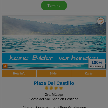
Termine
100%
4
Empfehlung
Hotelinfo
Bilder
Karte
Plaza Del Castillo
Ort:
Málaga
Costa del Sol, Spanien Festland
7 Tage
,
Doppelzimmer, Ohne Verpflegung