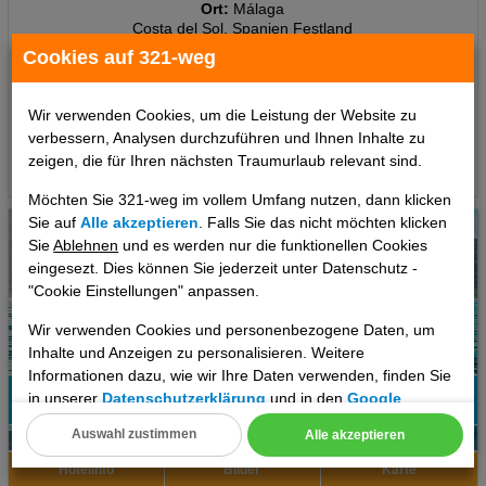
Ort:
Málaga
Costa del Sol, Spanien Festland
Cookies auf 321-weg
7 Tage
,
Studio, Frühstück
801 €
ab
Wir verwenden Cookies, um die Leistung der Website zu
pro Person
verbessern, Analysen durchzuführen und Ihnen Inhalte zu
zeigen, die für Ihren nächsten Traumurlaub relevant sind.
Termine
Möchten Sie 321-weg im vollem Umfang nutzen, dann klicken
Sie auf
Alle akzeptieren
. Falls Sie das nicht möchten klicken
Sie
Ablehnen
und es werden nur die funktionellen Cookies
eingesezt. Dies können Sie jederzeit unter Datenschutz -
"Cookie Einstellungen" anpassen.
Wir verwenden Cookies und personenbezogene Daten, um
Inhalte und Anzeigen zu personalisieren. Weitere
Informationen dazu, wie wir Ihre Daten verwenden, finden Sie
in unserer
Datenschutzerklärung
und in den
Google
Datenschutz- und Nutzungsbedingungen
.
Auswahl zustimmen
Alle akzeptieren
6
Cookie Einstellungen
Hotelinfo
Bilder
Karte