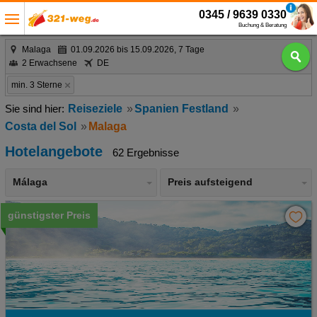
0345 / 9639 0330
Buchung & Beratung
Malaga
01.09.2026 bis 15.09.2026, 7 Tage
2 Erwachsene
DE
min. 3 Sterne
Reiseziele
Spanien Festland
Costa del Sol
Malaga
Hotelangebote
62 Ergebnisse
Málaga
Preis aufsteigend
günstigster Preis