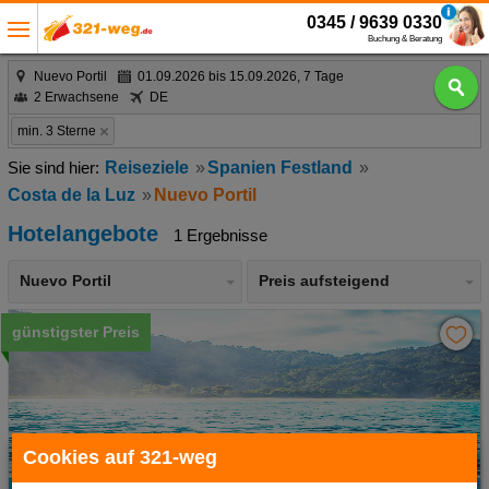
0345 / 9639 0330
Buchung & Beratung
Nuevo Portil
01.09.2026 bis 15.09.2026, 7 Tage
2 Erwachsene
DE
min. 3 Sterne
Reiseziele
Spanien Festland
Costa de la Luz
Nuevo Portil
Hotelangebote
1 Ergebnisse
Nuevo Portil
Preis aufsteigend
günstigster Preis
Cookies auf 321-weg