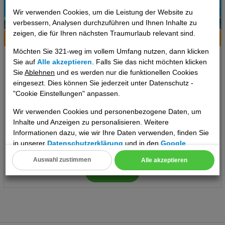
Wir verwenden Cookies, um die Leistung der Website zu
82%
verbessern, Analysen durchzuführen und Ihnen Inhalte zu
1
Empfehlung
zeigen, die für Ihren nächsten Traumurlaub relevant sind.
Hotelinfo
Bilder
Karte
Möchten Sie 321-weg im vollem Umfang nutzen, dann klicken
Hotel Nuevo Portil Golf
Sie auf
Alle akzeptieren
. Falls Sie das nicht möchten klicken
Sie
Ablehnen
und es werden nur die funktionellen Cookies
Ort:
Nuevo Portil
eingesezt. Dies können Sie jederzeit unter Datenschutz -
Costa de la Luz, Spanien Festland
"Cookie Einstellungen" anpassen.
Wir verwenden Cookies und personenbezogene Daten, um
Inhalte und Anzeigen zu personalisieren. Weitere
7 Tage
,
Doppelzimmer, Frühstück
Informationen dazu, wie wir Ihre Daten verwenden, finden Sie
731 €
ab
in unserer
Datenschutzerklärung
und in den
Google
pro Person
Datenschutz- und Nutzungsbedingungen
.
Auswahl zustimmen
Alle akzeptieren
Cookie Einstellungen
Termine
Technische Cookies
Analyse