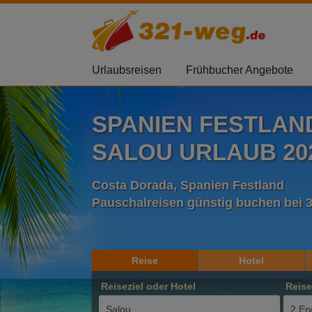
Urlaubsreisen
Frühbucher Angebote
SPANIEN FESTLAN
SALOU URLAUB 202
Costa Dorada, Spanien Festland
Pauschalreisen günstig buchen bei 
Reise
Hotel
Reiseziel oder Hotel
Reis
2 Er