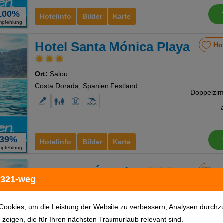
100%
Hotelinfo
Bilder
Karte
mpfehlung
Hotel Santa Mónica Playa
Ho
Ort:
Salou
Costa Dorada, Spanien Festland
39%
Hotelinfo
Bilder
Karte
mpfehlung
Best Los Ángeles
Ho
 321-weg
Ort:
Salou
Costa Dorada, Spanien Festland
Cookies, um die Leistung der Website zu verbessern, Analysen durchz
inkl. 
u zeigen, die für Ihren nächsten Traumurlaub relevant sind.