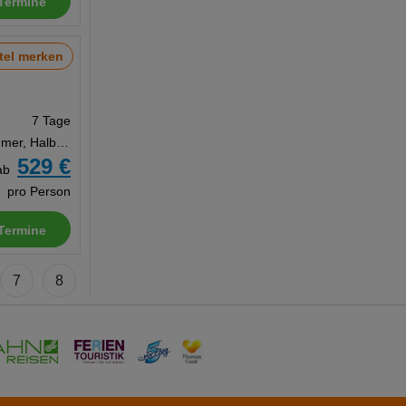
Termine
tel merken
7 Tage
Doppelzimmer, Halbpension
529 €
ab
pro Person
Termine
7
8