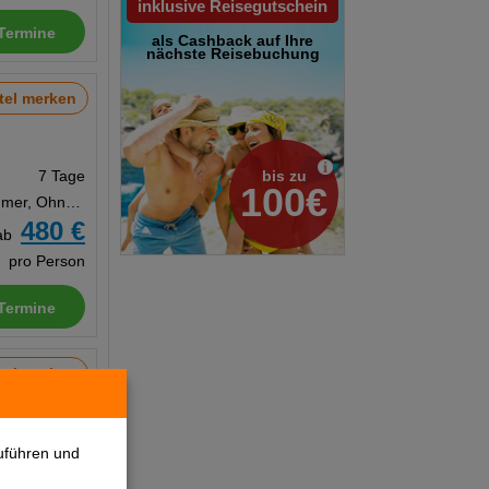
inklusive Reisegutschein
Termine
als Cashback auf Ihre
nächste Reisebuchung
tel merken
bis zu
7 Tage
100€
Doppelzimmer, Ohne Verpflegung
480 €
ab
pro Person
Termine
tel merken
7 Tage
Doppelzimmer, Frühstück
uführen und
Zug zum Flug