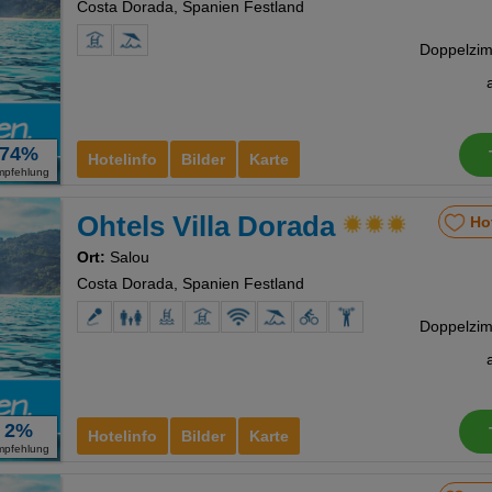
Costa Dorada, Spanien Festland
74%
Hotelinfo
Bilder
Karte
mpfehlung
Ohtels Villa Dorada
Ho
Ort:
Salou
Costa Dorada, Spanien Festland
2%
Hotelinfo
Bilder
Karte
mpfehlung