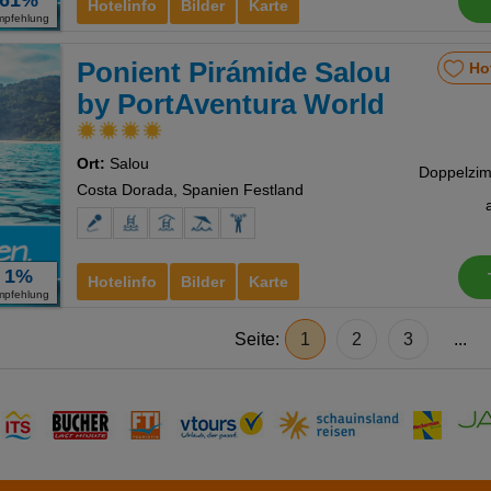
61%
Hotelinfo
Bilder
Karte
mpfehlung
Ponient Pirámide Salou
Ho
by PortAventura World
Ort:
Salou
Costa Dorada, Spanien Festland
1%
Hotelinfo
Bilder
Karte
mpfehlung
Seite:
1
2
3
...