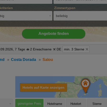
kriterien
Zimmertypen
big
beliebig
Angebote finden
.09.2026, 7 Tage
2 Erwachsene
DE
min. 3 Sterne
and
Costa Dorada
Salou
Hotels auf Karte anzeigen
günstigster Preis
Hotelname
Hotelort
Sterne