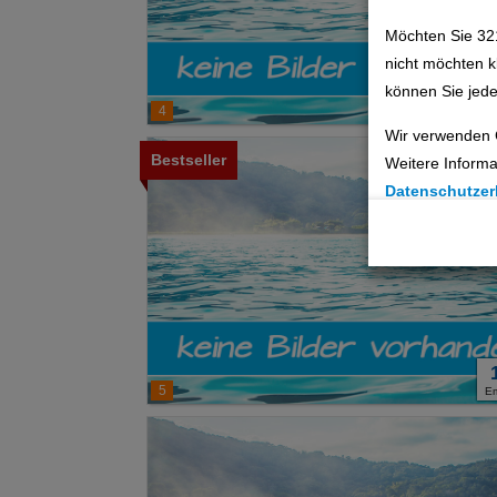
Möchten Sie 32
nicht möchten k
können Sie jede
4
E
Wir verwenden 
Bestseller
Weitere Informa
Datenschutzer
Cookie Einste
Technische C
Analyse
Social Media 
5
E
Advertising
Erweiterte Ei