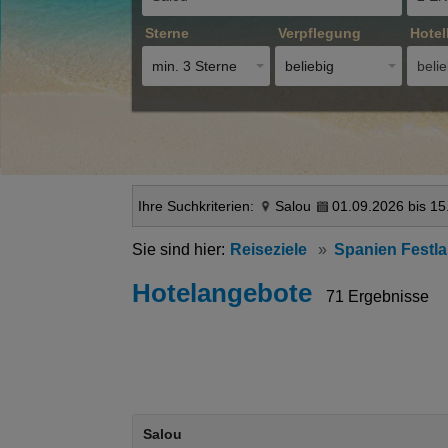
Sterne
Verpflegung
Hotel
min. 3 Sterne
beliebig
belie
Ihre Suchkriterien:
Salou
01.09.2026 bis 15
Reiseziele
Spanien Festl
Hotelangebote
71 Ergebnisse
Salou