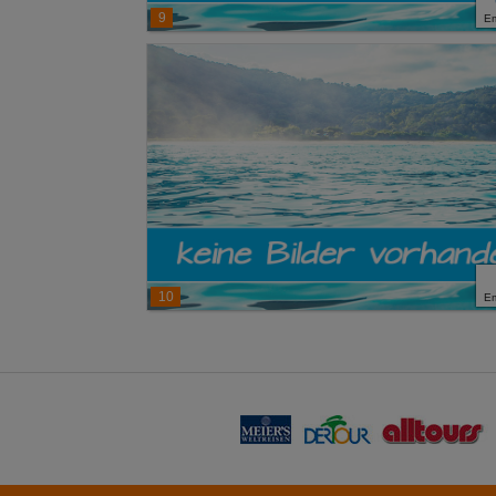
9
E
10
E