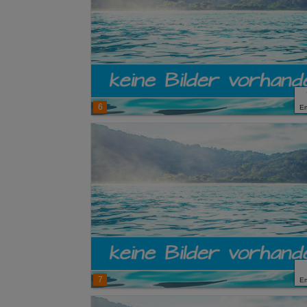
6
E
7
E