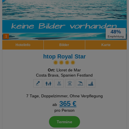
48%
1
Empfehlung
Hotelinfo
Bilder
Karte
htop Royal Star
Ort:
Lloret de Mar
Costa Brava, Spanien Festland
7 Tage
,
Doppelzimmer, Ohne Verpflegung
365 €
ab
pro Person
Termine