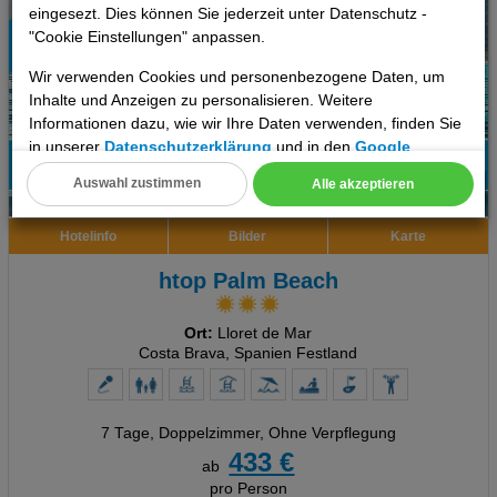
eingesezt. Dies können Sie jederzeit unter Datenschutz -
"Cookie Einstellungen" anpassen.
Wir verwenden Cookies und personenbezogene Daten, um
Inhalte und Anzeigen zu personalisieren. Weitere
Informationen dazu, wie wir Ihre Daten verwenden, finden Sie
in unserer
Datenschutzerklärung
und in den
Google
Datenschutz- und Nutzungsbedingungen
.
59%
Auswahl zustimmen
Alle akzeptieren
6
Empfehlung
Cookie Einstellungen
Hotelinfo
Bilder
Karte
Technische Cookies
htop Palm Beach
Analyse
Ort:
Lloret de Mar
Social Media Cookies
Costa Brava, Spanien Festland
Advertising
7 Tage
,
Doppelzimmer, Ohne Verpflegung
Erweiterte Einstellungen
433 €
ab
pro Person