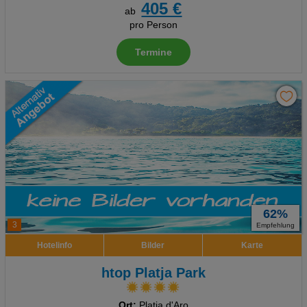
405 €
ab
pro Person
Termine
62%
3
Empfehlung
Hotelinfo
Bilder
Karte
htop Platja Park
Ort:
Platja d'Aro