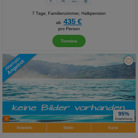
7 Tage
,
Familienzimmer, Halbpension
435 €
ab
pro Person
Termine
95%
8
Empfehlung
Hotelinfo
Bilder
Karte