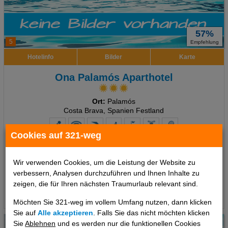
57%
5
Empfehlung
Hotelinfo
Bilder
Karte
Ona Palamós Aparthotel
Ort:
Palamós
Costa Brava, Spanien Festland
Cookies auf 321-weg
7 Tage
,
Doppelzimmer, Ohne Verpflegung
425 €
Wir verwenden Cookies, um die Leistung der Website zu
ab
verbessern, Analysen durchzuführen und Ihnen Inhalte zu
pro Person
zeigen, die für Ihren nächsten Traumurlaub relevant sind.
Termine
Möchten Sie 321-weg im vollem Umfang nutzen, dann klicken
Sie auf
Alle akzeptieren
. Falls Sie das nicht möchten klicken
Sie
Ablehnen
und es werden nur die funktionellen Cookies