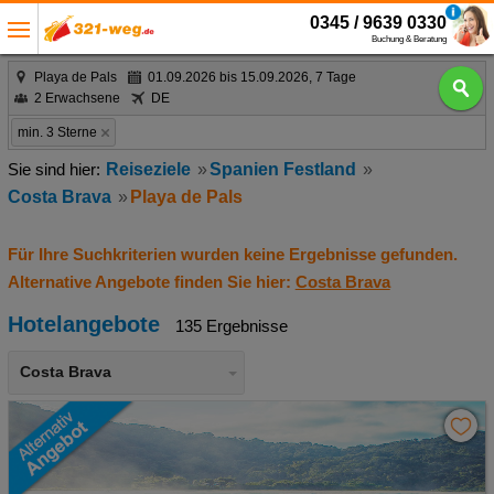
0345 / 9639 0330
Buchung & Beratung
Playa de Pals
01.09.2026 bis 15.09.2026, 7 Tage
2 Erwachsene
DE
min. 3 Sterne
Reiseziele
Spanien Festland
Costa Brava
Playa de Pals
Für Ihre Suchkriterien wurden keine Ergebnisse gefunden.
Alternative Angebote finden Sie hier:
Costa Brava
Hotelangebote
135 Ergebnisse
Costa Brava