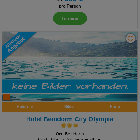
pro Person
Termine
8
Hotelinfo
Bilder
Karte
Hotel Benidorm City Olympia
Ort:
Benidorm
Costa Blanca, Spanien Festland