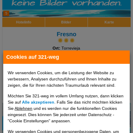
5
Hotelinfo
Bilder
Karte
Fresno
Ort:
Torrevieja
Costa Blanca, Spanien Festland
Cookies auf 321-weg
7 Tage
,
Appartement, Ohne Verpflegung
556 €
Wir verwenden Cookies, um die Leistung der Website zu
ab
verbessern, Analysen durchzuführen und Ihnen Inhalte zu
pro Person
zeigen, die für Ihren nächsten Traumurlaub relevant sind.
Termine
Möchten Sie 321-weg im vollem Umfang nutzen, dann klicken
Sie auf
Alle akzeptieren
. Falls Sie das nicht möchten klicken
Sie
Ablehnen
und es werden nur die funktionellen Cookies
eingesezt. Dies können Sie jederzeit unter Datenschutz -
"Cookie Einstellungen" anpassen.
Wir verwenden Cookies und personenbezogene Daten, um