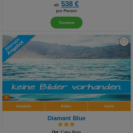
538 €
ab
pro Person
Termine
3
Hotelinfo
Bilder
Karte
Diamant Blue
Ort:
Cabo Roig