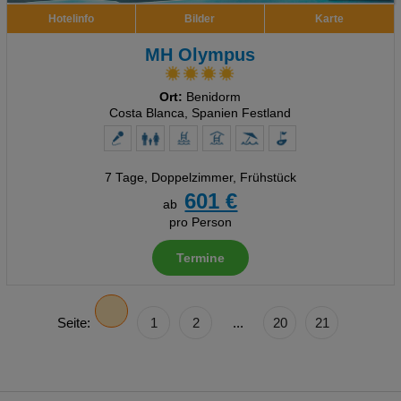
Hotelinfo
Bilder
Karte
MH Olympus
Ort:
Benidorm
Costa Blanca, Spanien Festland
7 Tage
,
Doppelzimmer, Frühstück
601 €
ab
pro Person
Termine
Seite:
1
2
...
20
21