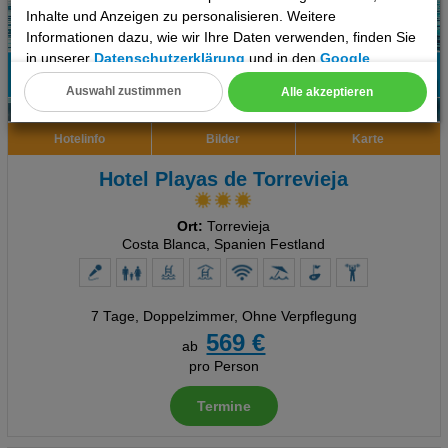
Inhalte und Anzeigen zu personalisieren. Weitere
Informationen dazu, wie wir Ihre Daten verwenden, finden Sie
in unserer
Datenschutzerklärung
und in den
Google
Datenschutz- und Nutzungsbedingungen
.
93%
Auswahl zustimmen
Alle akzeptieren
6
Empfehlung
Cookie Einstellungen
Hotelinfo
Bilder
Karte
Technische Cookies
Hotel Playas de Torrevieja
Analyse
Ort:
Torrevieja
Social Media Cookies
Costa Blanca, Spanien Festland
Advertising
7 Tage
,
Doppelzimmer, Ohne Verpflegung
Erweiterte Einstellungen
569 €
ab
pro Person
Termine