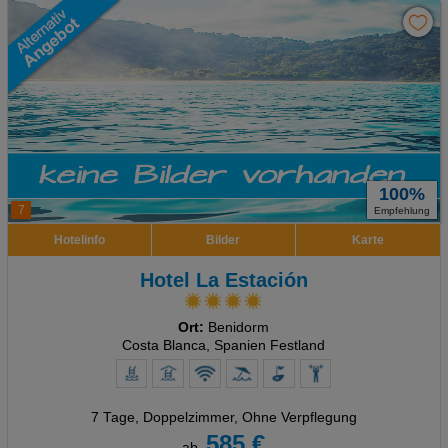
100%
7
Empfehlung
Hotelinfo
Bilder
Karte
Hotel La Estación
Ort:
Benidorm
Costa Blanca, Spanien Festland
7 Tage
,
Doppelzimmer, Ohne Verpflegung
585 €
ab