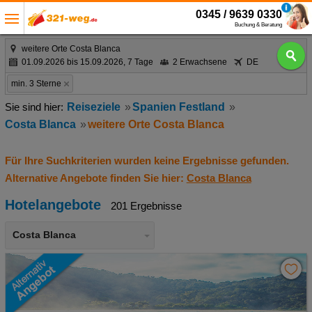
0345 / 9639 0330
Buchung & Beratung
weitere Orte Costa Blanca
01.09.2026 bis 15.09.2026, 7 Tage
2 Erwachsene
DE
min. 3 Sterne
Reiseziele
Spanien Festland
Costa Blanca
weitere Orte Costa Blanca
Für Ihre Suchkriterien wurden keine Ergebnisse gefunden.
Alternative Angebote finden Sie hier:
Costa Blanca
Hotelangebote
201 Ergebnisse
Costa Blanca