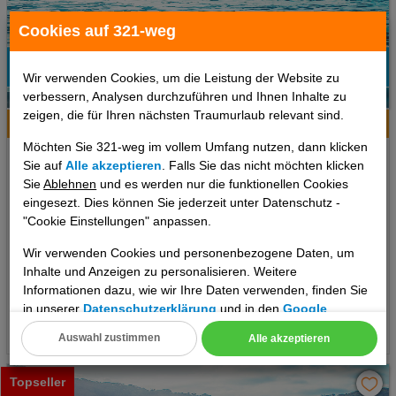
Cookies auf 321-weg
Wir verwenden Cookies, um die Leistung der Website zu
verbessern, Analysen durchzuführen und Ihnen Inhalte zu
2
zeigen, die für Ihren nächsten Traumurlaub relevant sind.
Hotelinfo
Bilder
Karte
Möchten Sie 321-weg im vollem Umfang nutzen, dann klicken
Apartamentos Oasis De La Cala
Sie auf
Alle akzeptieren
. Falls Sie das nicht möchten klicken
Sie
Ablehnen
und es werden nur die funktionellen Cookies
Ort:
Finestrat
eingesezt. Dies können Sie jederzeit unter Datenschutz -
Costa Blanca, Spanien Festland
"Cookie Einstellungen" anpassen.
7 Tage
,
Appartement, Ohne Verpflegung
inkl. Zug zum Flug
Wir verwenden Cookies und personenbezogene Daten, um
890 €
Inhalte und Anzeigen zu personalisieren. Weitere
ab
Informationen dazu, wie wir Ihre Daten verwenden, finden Sie
pro Person
in unserer
Datenschutzerklärung
und in den
Google
Datenschutz- und Nutzungsbedingungen
.
Termine
Auswahl zustimmen
Alle akzeptieren
Cookie Einstellungen
Topseller
Technische Cookies