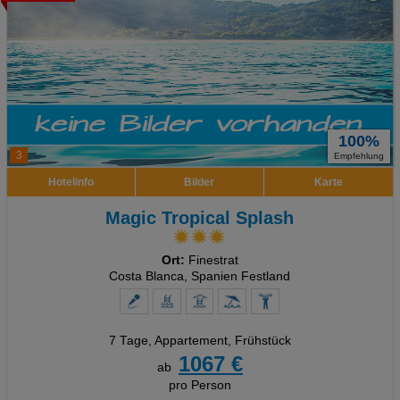
Analyse
Social Media Cookies
Advertising
100%
Erweiterte Einstellungen
3
Empfehlung
Hotelinfo
Bilder
Karte
Magic Tropical Splash
Ort:
Finestrat
Costa Blanca, Spanien Festland
7 Tage
,
Appartement, Frühstück
1067 €
ab
pro Person