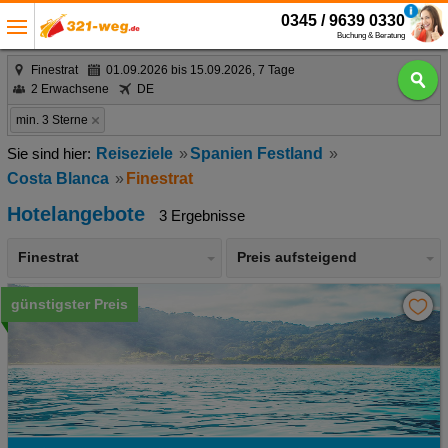
0345 / 9639 0330
Buchung & Beratung
Finestrat
01.09.2026 bis 15.09.2026, 7 Tage
2 Erwachsene
DE
min. 3 Sterne
Reiseziele
Spanien Festland
Costa Blanca
Finestrat
Hotelangebote
3 Ergebnisse
Finestrat
Preis aufsteigend
günstigster Preis