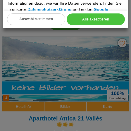
Informationen dazu, wie wir Ihre Daten verwenden, finden Sie
696 €
ab
in unserer
Datenschutzerklärung
und in den
Google
pro Person
Datenschutz- und Nutzungsbedingungen
.
Auswahl zustimmen
Alle akzeptieren
Termine
Cookie Einstellungen
Technische Cookies
Analyse
Social Media Cookies
Advertising
Erweiterte Einstellungen
100%
4
Empfehlung
Hotelinfo
Bilder
Karte
Aparthotel Attica 21 Vallés