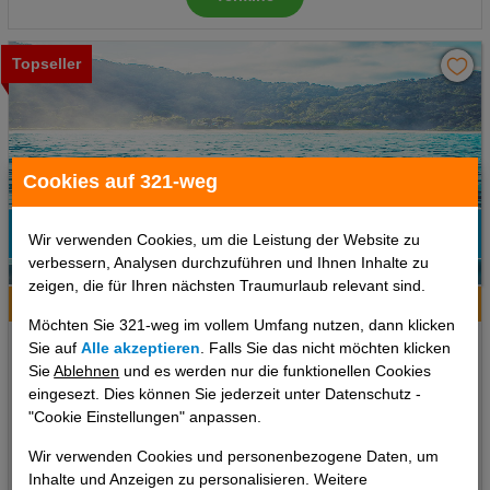
Topseller
Cookies auf 321-weg
Wir verwenden Cookies, um die Leistung der Website zu
verbessern, Analysen durchzuführen und Ihnen Inhalte zu
3
zeigen, die für Ihren nächsten Traumurlaub relevant sind.
Hotelinfo
Bilder
Karte
Möchten Sie 321-weg im vollem Umfang nutzen, dann klicken
Holiday Inn Express & Suites Barcelona
Sie auf
Alle akzeptieren
. Falls Sie das nicht möchten klicken
Sabadell
Sie
Ablehnen
und es werden nur die funktionellen Cookies
eingesezt. Dies können Sie jederzeit unter Datenschutz -
"Cookie Einstellungen" anpassen.
Ort:
Sabadell
Barcelona & Umgebung, Spanien Festland
Wir verwenden Cookies und personenbezogene Daten, um
Inhalte und Anzeigen zu personalisieren. Weitere
7 Tage
,
Doppelzimmer, Frühstück
inkl. Zug zum Flug