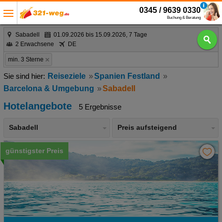
0345 / 9639 0330
Buchung & Beratung
Sabadell
01.09.2026 bis 15.09.2026, 7 Tage
2 Erwachsene
DE
min. 3 Sterne
Reiseziele
Spanien Festland
Barcelona & Umgebung
Sabadell
Hotelangebote
5 Ergebnisse
Sabadell
Preis aufsteigend
günstigster Preis