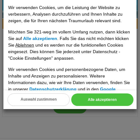
Wir verwenden Cookies, um die Leistung der Website zu
93%
verbessern, Analysen durchzuführen und Ihnen Inhalte zu
1
Empfehlung
zeigen, die für Ihren nächsten Traumurlaub relevant sind.
Hotelinfo
Bilder
Karte
Möchten Sie 321-weg im vollem Umfang nutzen, dann klicken
Holiday Inn Express Molins de Rei
Sie auf
Alle akzeptieren
. Falls Sie das nicht möchten klicken
Sie
Ablehnen
und es werden nur die funktionellen Cookies
Ort:
Molins de Rei
eingesezt. Dies können Sie jederzeit unter Datenschutz -
Barcelona & Umgebung, Spanien Festland
"Cookie Einstellungen" anpassen.
Wir verwenden Cookies und personenbezogene Daten, um
Inhalte und Anzeigen zu personalisieren. Weitere
7 Tage
,
Doppelzimmer, Frühstück
inkl. Zug zum Flug
Informationen dazu, wie wir Ihre Daten verwenden, finden Sie
842 €
ab
in unserer
Datenschutzerklärung
und in den
Google
pro Person
Datenschutz- und Nutzungsbedingungen
.
Auswahl zustimmen
Alle akzeptieren
Cookie Einstellungen
Termine
Technische Cookies
Analyse