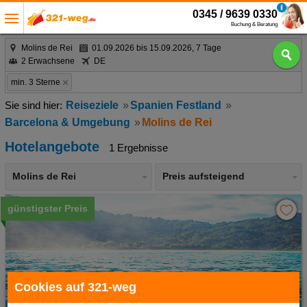
0345 / 9639 0330
Buchung & Beratung
Molins de Rei
01.09.2026 bis 15.09.2026, 7 Tage
2 Erwachsene
DE
min. 3 Sterne
Reiseziele
Spanien Festland
Barcelona & Umgebung
Molins de Rei
Hotelangebote
1 Ergebnisse
Molins de Rei
Preis aufsteigend
günstigster Preis
Cookies auf 321-weg