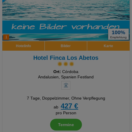
100%
1
Empfehlung
Hotelinfo
Bilder
Karte
Hotel Finca Los Abetos
Ort:
Córdoba
Andalusien, Spanien Festland
7 Tage
,
Doppelzimmer, Ohne Verpflegung
427 €
ab
pro Person
Termine