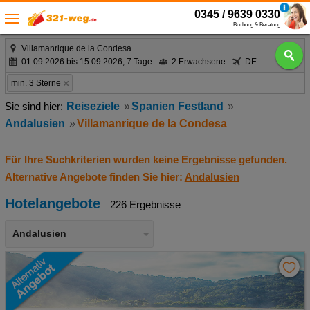
0345 / 9639 0330
Buchung & Beratung
Villamanrique de la Condesa
01.09.2026 bis 15.09.2026, 7 Tage
2 Erwachsene
DE
min. 3 Sterne
Reiseziele
Spanien Festland
Andalusien
Villamanrique de la Condesa
Für Ihre Suchkriterien wurden keine Ergebnisse gefunden.
Alternative Angebote finden Sie hier:
Andalusien
Hotelangebote
226 Ergebnisse
Andalusien