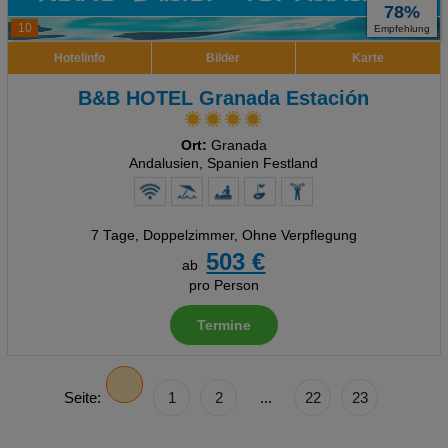
78%
10
Empfehlung
Hotelinfo
Bilder
Karte
B&B HOTEL Granada Estación
Ort:
Granada
Andalusien, Spanien Festland
7 Tage
,
Doppelzimmer, Ohne Verpflegung
503 €
ab
pro Person
Termine
Seite:
1
2
...
22
23