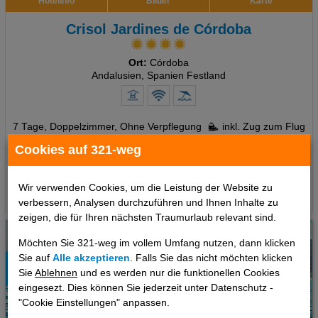
Hotelinfo
Bilder
Karte
Crisol Jardines de Córdoba
Ort:
Córdoba
Andalusien, Spanien Festland
7 Tage
,
Doppelzimmer, Ohne Verpflegung
inkl. Zug zum Flug
492 €
Cookies auf 321-weg
ab
pro Person
Wir verwenden Cookies, um die Leistung der Website zu
Termine
verbessern, Analysen durchzuführen und Ihnen Inhalte zu
zeigen, die für Ihren nächsten Traumurlaub relevant sind.
Möchten Sie 321-weg im vollem Umfang nutzen, dann klicken
Sie auf
Alle akzeptieren
. Falls Sie das nicht möchten klicken
Sie
Ablehnen
und es werden nur die funktionellen Cookies
eingesezt. Dies können Sie jederzeit unter Datenschutz -
"Cookie Einstellungen" anpassen.