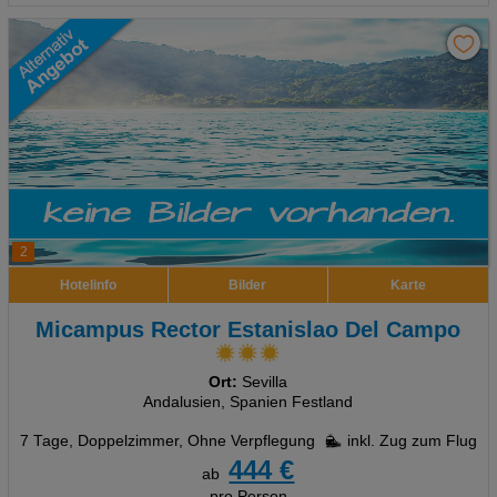
2
Hotelinfo
Bilder
Karte
Micampus Rector Estanislao Del Campo
Ort:
Sevilla
Andalusien, Spanien Festland
7 Tage
,
Doppelzimmer, Ohne Verpflegung
inkl. Zug zum Flug
444 €
ab
pro Person