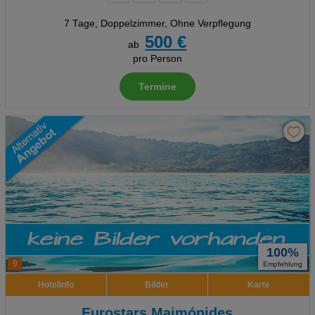
7 Tage
,
Doppelzimmer, Ohne Verpflegung
500 €
ab
pro Person
Termine
100%
9
Empfehlung
Hotelinfo
Bilder
Karte
Eurostars Maimónides