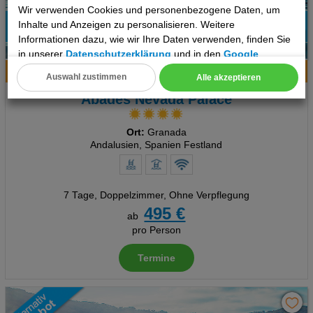
Wir verwenden Cookies und personenbezogene Daten, um
Inhalte und Anzeigen zu personalisieren. Weitere
58%
Informationen dazu, wie wir Ihre Daten verwenden, finden Sie
6
Empfehlung
in unserer
Datenschutzerklärung
und in den
Google
Datenschutz- und Nutzungsbedingungen
.
Hotelinfo
Bilder
Karte
Auswahl zustimmen
Alle akzeptieren
Cookie Einstellungen
Abades Nevada Palace
Technische Cookies
Ort:
Granada
Andalusien, Spanien Festland
Analyse
Social Media Cookies
7 Tage
,
Doppelzimmer, Ohne Verpflegung
495 €
Advertising
ab
pro Person
Erweiterte Einstellungen
Termine