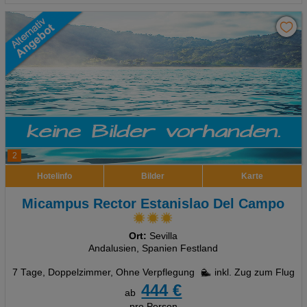
2
Hotelinfo
Bilder
Karte
Micampus Rector Estanislao Del Campo
Ort:
Sevilla
Andalusien, Spanien Festland
7 Tage
,
Doppelzimmer, Ohne Verpflegung
inkl. Zug zum Flug
444 €
ab
pro Person