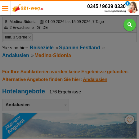
0345 / 9639 0330
Buchung & Beratung
Medina-Sidonia
01.09.2026 bis 15.09.2026, 7 Tage
2 Erwachsene
DE
min. 3 Sterne
Reiseziele
Spanien Festland
Andalusien
Medina-Sidonia
Für Ihre Suchkriterien wurden keine Ergebnisse gefunden.
Alternative Angebote finden Sie hier:
Andalusien
Hotelangebote
176 Ergebnisse
Andalusien