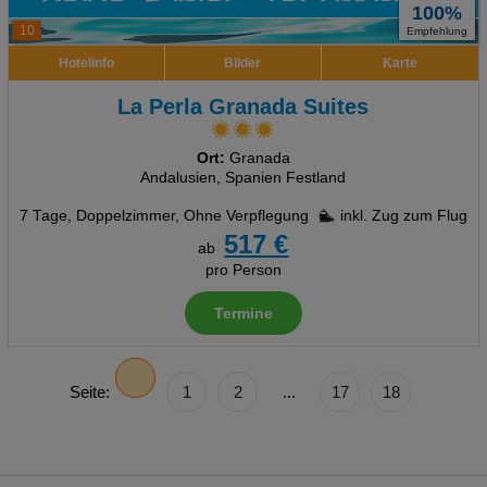
100%
10
Empfehlung
Hotelinfo
Bilder
Karte
La Perla Granada Suites
Ort:
Granada
Andalusien, Spanien Festland
7 Tage
,
Doppelzimmer, Ohne Verpflegung
inkl. Zug zum Flug
517 €
ab
pro Person
Termine
Seite:
1
2
...
17
18