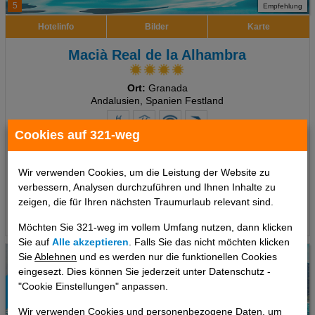
5
Empfehlung
Hotelinfo
Bilder
Karte
Macià Real de la Alhambra
Ort:
Granada
Andalusien, Spanien Festland
Cookies auf 321-weg
7 Tage
,
Doppelzimmer, Ohne Verpflegung
500 €
Wir verwenden Cookies, um die Leistung der Website zu
ab
verbessern, Analysen durchzuführen und Ihnen Inhalte zu
pro Person
zeigen, die für Ihren nächsten Traumurlaub relevant sind.
Termine
Möchten Sie 321-weg im vollem Umfang nutzen, dann klicken
Sie auf
Alle akzeptieren
. Falls Sie das nicht möchten klicken
Sie
Ablehnen
und es werden nur die funktionellen Cookies
eingesezt. Dies können Sie jederzeit unter Datenschutz -
"Cookie Einstellungen" anpassen.
Wir verwenden Cookies und personenbezogene Daten, um