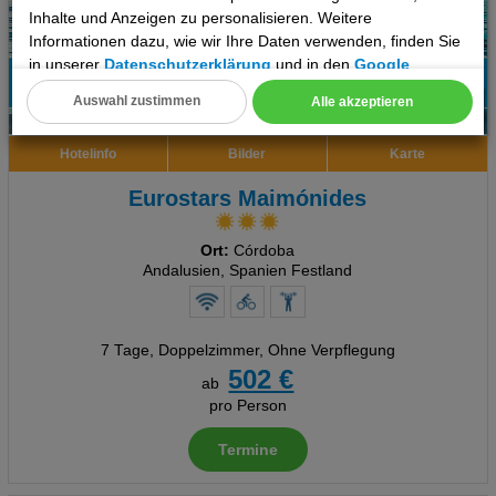
Inhalte und Anzeigen zu personalisieren. Weitere
Informationen dazu, wie wir Ihre Daten verwenden, finden Sie
in unserer
Datenschutzerklärung
und in den
Google
Datenschutz- und Nutzungsbedingungen
.
100%
Auswahl zustimmen
Alle akzeptieren
6
Empfehlung
Cookie Einstellungen
Hotelinfo
Bilder
Karte
Technische Cookies
Eurostars Maimónides
Analyse
Ort:
Córdoba
Social Media Cookies
Andalusien, Spanien Festland
Advertising
7 Tage
,
Doppelzimmer, Ohne Verpflegung
Erweiterte Einstellungen
502 €
ab
pro Person
Termine