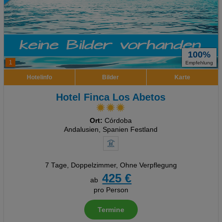
100%
1
Empfehlung
Hotelinfo
Bilder
Karte
Hotel Finca Los Abetos
Ort:
Córdoba
Andalusien, Spanien Festland
7 Tage
,
Doppelzimmer, Ohne Verpflegung
425 €
ab
pro Person
Termine