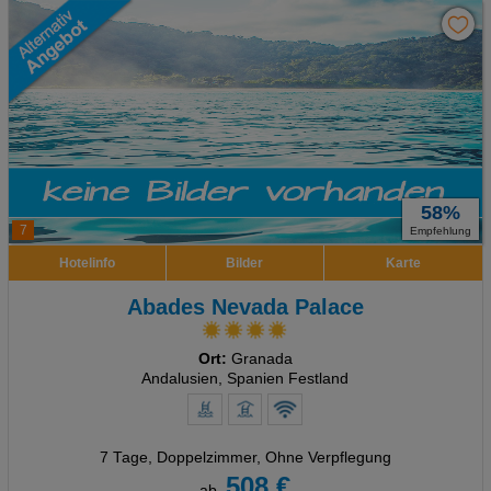
58%
7
Empfehlung
Hotelinfo
Bilder
Karte
Abades Nevada Palace
Ort:
Granada
Andalusien, Spanien Festland
7 Tage
,
Doppelzimmer, Ohne Verpflegung
508 €
ab