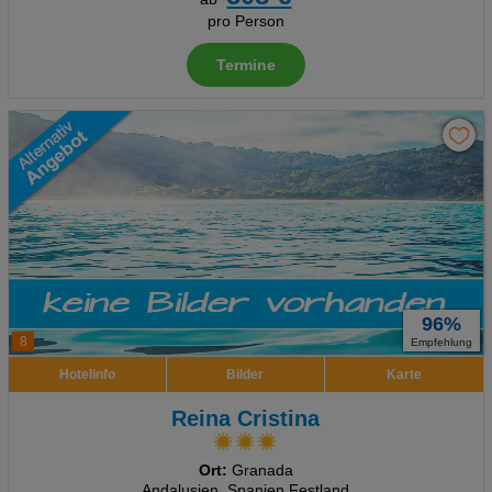
pro Person
Termine
96%
8
Empfehlung
Hotelinfo
Bilder
Karte
Reina Cristina
Ort:
Granada
Andalusien, Spanien Festland