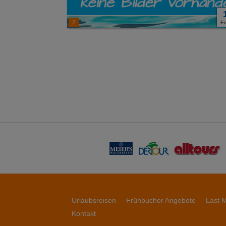
2
E
Urlaubsreisen
Frühbucher Angebote
Last M
Kontakt