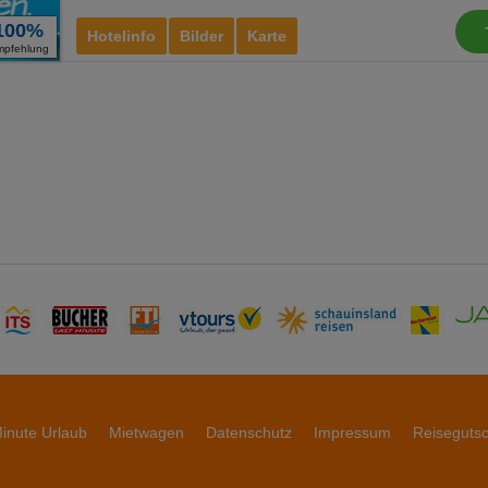
100%
Hotelinfo
Bilder
Karte
mpfehlung
inute Urlaub
Mietwagen
Datenschutz
Impressum
Reiseguts