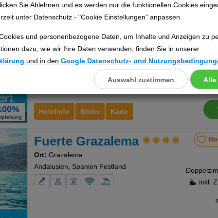
licken Sie
Ablehnen
und es werden nur die funktionellen Cookies einge
Hotel Villa de Grazalema
Ho
rzeit unter Datenschutz - "Cookie Einstellungen" anpassen.
Cookies und personenbezogene Daten, um Inhalte und Anzeigen zu per
Ort:
Grazalema
tionen dazu, wie wir Ihre Daten verwenden, finden Sie in unserer
Andalusien, Spanien Festland
inkl. 
klärung
und in den
Google Datenschutz- und Nutzungsbedingung
Auswahl zustimmen
Alle
llungen
ookies
100%
Hotelinfo
Bilder
Karte
mpfehlung
Fuerte Grazalema
Ho
Cookies
Ort:
Grazalema
Andalusien, Spanien Festland
inkl. 
nstellungen