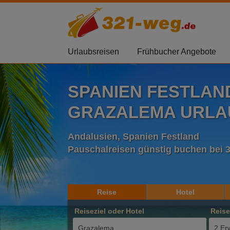
Urlaubsreisen
Frühbucher Angebote
SPANIEN FESTLAN
GRAZALEMA URLAU
Andalusien, Spanien Festland
Pauschalreisen günstig buchen bei 
Reise
Hotel
Reiseziel oder Hotel
Reis
2 Er