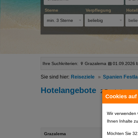
Sterne
Verpflegung
Hotel
min. 3 Sterne
beliebig
belie
Ihre Suchkriterien:
Grazalema
01.09.2026 b
Reiseziele
Spanien Festl
Hotelangebote
2 Ergebnisse
Cookies auf
Wir verwenden 
Ihnen Inhalte z
Möchten Sie 32
Grazalema