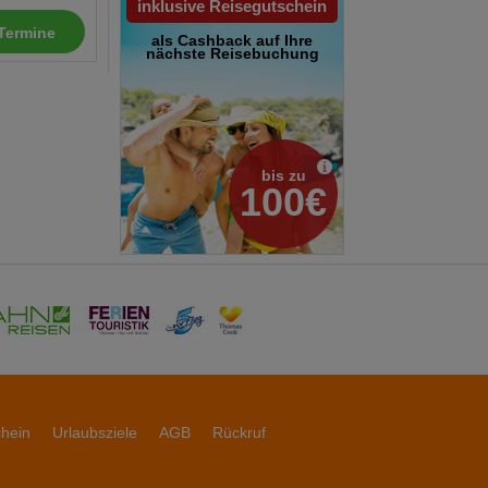
inklusive Reisegutschein
Termine
als Cashback auf Ihre
nächste Reisebuchung
bis zu
100€
chein
Urlaubsziele
AGB
Rückruf