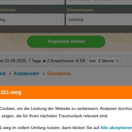
kriterien
Zimmertypen
big
beliebig
Angebote finden
is 15.09.2026, 7 Tage
2 Erwachsene
DE
min. 3 Sterne
and
Andalusien
Grazalema
 321-weg
Hotels auf Karte anzeigen
Cookies, um die Leistung der Website zu verbessern, Analysen durchz
u zeigen, die für Ihren nächsten Traumurlaub relevant sind.
1-weg im vollem Umfang nutzen, dann klicken Sie auf
Alle akzeptiere
günstigster Preis
Hotelname
Hotelort
Sterne