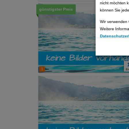
nicht möchten k
günstigster Preis
können Sie jede
Wir verwenden 
Weitere Informa
Datenschutzer
Cookie Einste
Technische C
1
E
Analyse
Social Media 
Advertising
Erweiterte Ei