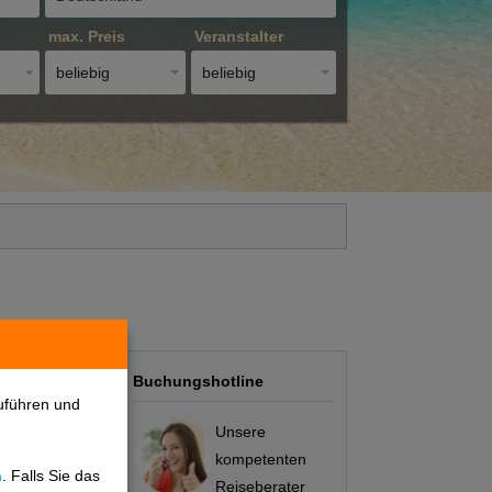
max. Preis
Veranstalter
beliebig
beliebig
Buchungshotline
uführen und
Unsere
kompetenten
n
. Falls Sie das
Preis/Leistung
Reiseberater