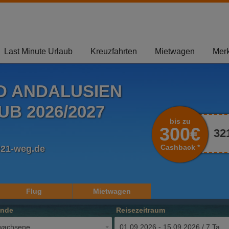
Last Minute Urlaub
Kreuzfahrten
Mietwagen
Merk
D ANDALUSIEN
B 2026/2027
bis zu
300€
32
Cashback *
321-weg.de
Flug
Mietwagen
ende
Reisezeitraum
wachsene
01.09.2026 - 15.09.2026 / 7 Tage