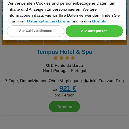
Wir verwenden Cookies und personenbezogene Daten, um
Inhalte und Anzeigen zu personalisieren. Weitere
Informationen dazu, wie wir Ihre Daten verwenden, finden Sie
in unserer
Datenschutzerklärung
und in den
Google
100%
Datenschutz- und Nutzungsbedingungen
.
Auswahl zustimmen
Alle akzeptieren
2
Empfehlung
Cookie Einstellungen
Hotelinfo
Bilder
Karte
Technische Cookies
Tempus Hotel & Spa
Analyse
Ort:
Ponte da Barca
Nord-Portugal, Portugal
Social Media Cookies
7 Tage
,
Doppelzimmer, Ohne Verpflegung
inkl. Zug zum Flug
Advertising
921 €
ab
pro Person
Erweiterte Einstellungen
Termine