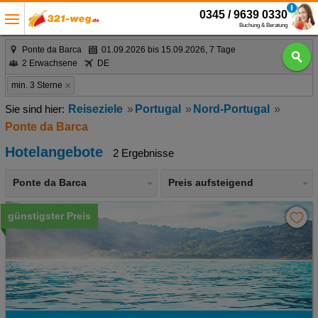
0345 / 9639 0330
Buchung & Beratung
Ponte da Barca
01.09.2026 bis 15.09.2026, 7 Tage
2 Erwachsene
DE
min. 3 Sterne
Reiseziele
Portugal
Nord-Portugal
Ponte da Barca
Hotelangebote
2 Ergebnisse
Ponte da Barca
Preis aufsteigend
günstigster Preis