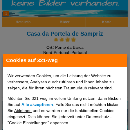
1
Hotelinfo
Bilder
Karte
Casa da Portela de Sampriz
Ort:
Ponte da Barca
Nord-Portugal, Portugal
Cookies auf 321-weg
7 Tage
,
Doppelzimmer, Frühstück
722 €
ab
Wir verwenden Cookies, um die Leistung der Website zu
pro Person
verbessern, Analysen durchzuführen und Ihnen Inhalte zu
zeigen, die für Ihren nächsten Traumurlaub relevant sind.
Termine
Möchten Sie 321-weg im vollem Umfang nutzen, dann klicken
Sie auf
Alle akzeptieren
. Falls Sie das nicht möchten klicken
Sie
Ablehnen
und es werden nur die funktionellen Cookies
eingesezt. Dies können Sie jederzeit unter Datenschutz -
"Cookie Einstellungen" anpassen.