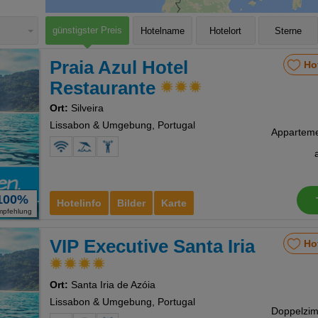
günstigster Preis
Hotelname
Hotelort
Sterne
Praia Azul Hotel
Ho
Restaurante
Ort:
Silveira
Lissabon & Umgebung, Portugal
100%
Hotelinfo
Bilder
Karte
mpfehlung
VIP Executive Santa Iria
Ho
Ort:
Santa Iria de Azóia
Lissabon & Umgebung, Portugal