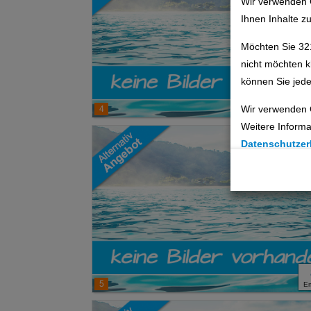
Wir verwenden 
Ihnen Inhalte z
Möchten Sie 32
nicht möchten k
können Sie jede
Wir verwenden 
4
E
Weitere Informa
Datenschutzer
Cookie Einste
Technische C
Analyse
Social Media 
5
E
Advertising