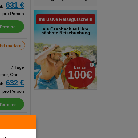
631 €
ab
pro Person
inklusive Reisegutschein
Termine
als Cashback auf Ihre
nächste Reisebuchung
tel merken
bis zu
7 Tage
100€
Doppelzimmer, Ohne Verpflegung
632 €
ab
pro Person
Termine
tel merken