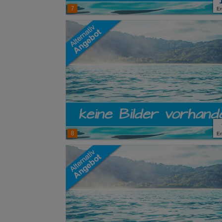
7
E
8
E