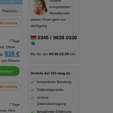
Unsere
kompetenten
Preis/Leistung
Reiseberater
stehen Ihnen gern zur
tel merken
Verfügung.
0345 / 9639 0330
7 Tage
Appartement, Ohne Verpflegung
516 €
Mo-So von
09:30-22:30
Uhr.
ab
pro Person
Termine
Vorteile bei 321-weg.de
kompetente Beratung
tel merken
Tiefpreisgarantie
sichere
Datenübertragung
7 Tage
Doppelzimmer, Ohne Verpflegung
langjährige Erfahrung