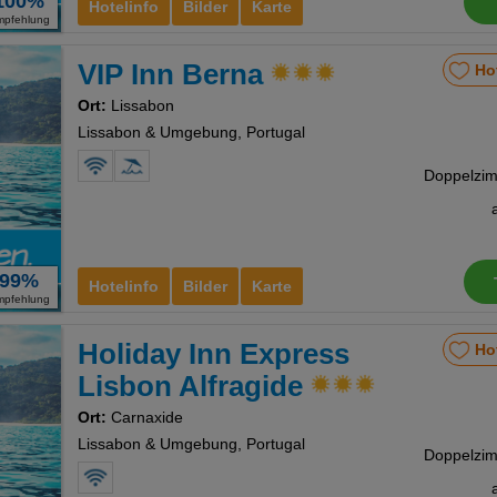
100%
Hotelinfo
Bilder
Karte
mpfehlung
VIP Inn Berna
Ho
Ort:
Lissabon
Lissabon & Umgebung, Portugal
99%
Hotelinfo
Bilder
Karte
mpfehlung
Holiday Inn Express
Ho
Lisbon Alfragide
Ort:
Carnaxide
Lissabon & Umgebung, Portugal