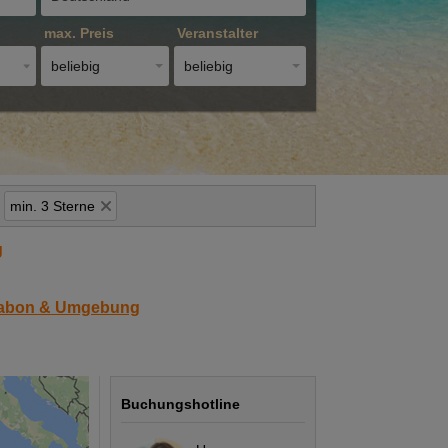
max. Preis
Veranstalter
beliebig
beliebig
min. 3 Sterne
g
sabon & Umgebung
Buchungshotline