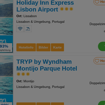
Holiday Inn Express
Ho
nstellungen
Lisbon Airport
Ort:
Lissabon
Lissabon & Umgebung, Portugal
93%
Hotelinfo
Bilder
Karte
mpfehlung
TRYP by Wyndham
Ho
Montijo Parque Hotel
Ort:
Montijo
Lissabon & Umgebung, Portugal