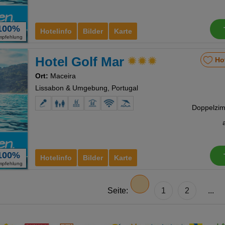
100%
Hotelinfo
Bilder
Karte
mpfehlung
Hotel Golf Mar
Ho
Ort:
Maceira
Lissabon & Umgebung, Portugal
100%
Hotelinfo
Bilder
Karte
mpfehlung
Seite:
1
2
...