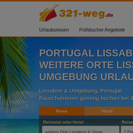
Urlaubsreisen
Frühbucher Angebote
PORTUGAL LISSA
WEITERE ORTE LI
UMGEBUNG URLAUB
Lissabon & Umgebung, Portugal
Pauschalreisen günstig buchen bei 
Reise
Hotel
Reiseziel oder Hotel
Reis
2 Er