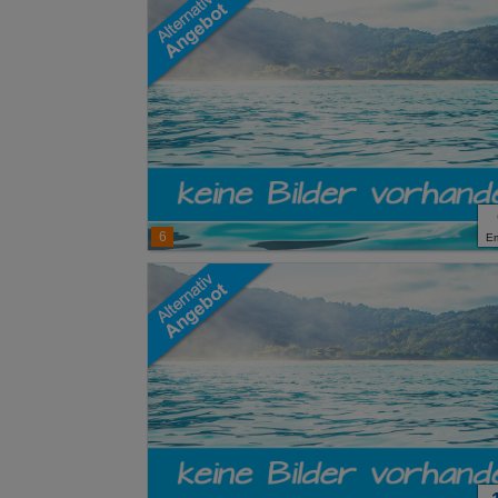
Erweiterte Ei
6
E