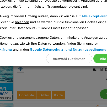
Cookies, um die Leistung der Website zu verbessern, Analysen durchz
Ort:
Lissabon
u zeigen, die für Ihren nächsten Traumurlaub relevant sind.
Lissabon & Umgebung, Portugal
1-weg im vollem Umfang nutzen, dann klicken Sie auf
Alle akzeptiere
licken Sie
Ablehnen
und es werden nur die funktionellen Cookies einge
rzeit unter Datenschutz - "Cookie Einstellungen" anpassen.
100%
Hotelinfo
Bilder
Karte
Cookies und personenbezogene Daten, um Inhalte und Anzeigen zu per
mpfehlung
tionen dazu, wie wir Ihre Daten verwenden, finden Sie in unserer
Turim Luxe Hotel
Ho
klärung
und in den
Google Datenschutz- und Nutzungsbedingung
Ort:
Lissabon
Auswahl zustimmen
Alle
llungen
Lissabon & Umgebung, Portugal
ookies
inkl. 
Cookies
88%
Hotelinfo
Bilder
Karte
mpfehlung