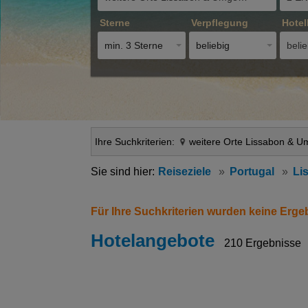
Sterne
Verpflegung
Hotel
min. 3 Sterne
beliebig
belie
Ihre Suchkriterien:
weitere Orte Lissabon & 
Reiseziele
Portugal
Li
Für Ihre Suchkriterien wurden keine Erge
Hotelangebote
210 Ergebnisse