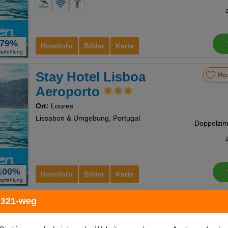
79%
Hotelinfo
Bilder
Karte
mpfehlung
Stay Hotel Lisboa
Ho
Aeroporto
Ort:
Loures
Lissabon & Umgebung, Portugal
100%
Hotelinfo
Bilder
Karte
mpfehlung
 321-weg
Holiday Inn Express
Ho
Lisbon - Oeiras