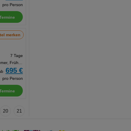
pro Person
Termine
tel merken
7 Tage
Doppelzimmer, Frühstück
695 €
ab
pro Person
Termine
20
21