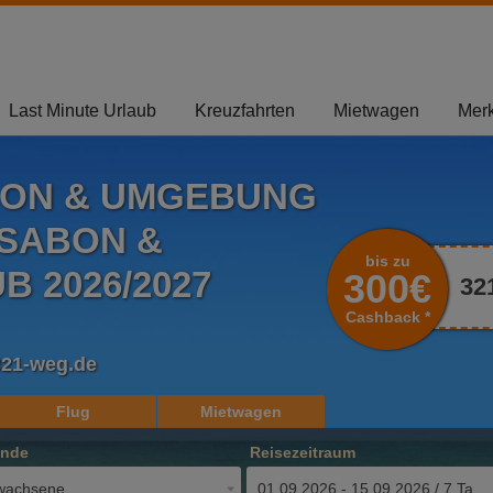
Last Minute Urlaub
Kreuzfahrten
Mietwagen
Merk
BON & UMGEBUNG
SSABON &
bis zu
 2026/2027
300€
32
Cashback *
321-weg.de
Flug
Mietwagen
ende
Reisezeitraum
wachsene
01.09.2026 - 15.09.2026 / 7 Tage