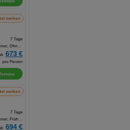
Termine
tel merken
7 Tage
Doppelzimmer, Ohne Verpflegung
673 €
ab
pro Person
Termine
tel merken
7 Tage
Doppelzimmer, Frühstück
694 €
ab