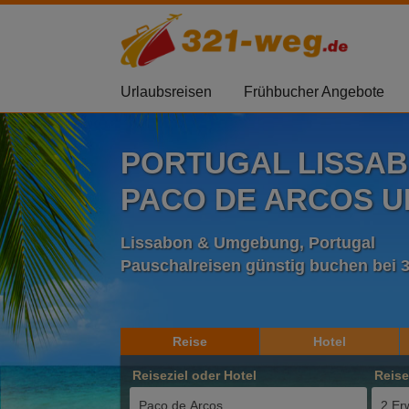
Urlaubsreisen
Frühbucher Angebote
PORTUGAL LISSA
PACO DE ARCOS UR
Lissabon & Umgebung, Portugal
Pauschalreisen günstig buchen bei 
Reise
Hotel
Reiseziel oder Hotel
Reis
2 Er