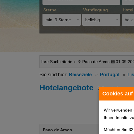
Sterne
Verpflegung
Hotel
min. 3 Sterne
beliebig
belie
Ihre Suchkriterien:
Paco de Arcos
01.09.202
Reiseziele
Portugal
Li
Hotelangebote
2 Ergebnisse
Cookies auf
Wir verwenden 
Ihnen Inhalte z
Möchten Sie 32
Paco de Arcos