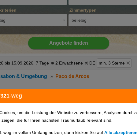
kriterien
Zimmertypen
big
beliebig
Angebote finden
6 bis 15.09.2026, 7 Tage
2 Erwachsene
DE
min. 3 Sterne
ssabon & Umgebung
Paco de Arcos
 321-weg
Hotels auf Karte anzeigen
Cookies, um die Leistung der Website zu verbessern, Analysen durchz
u zeigen, die für Ihren nächsten Traumurlaub relevant sind.
1-weg im vollem Umfang nutzen, dann klicken Sie auf
Alle akzeptiere
günstigster Preis
Hotelname
Hotelort
Sterne