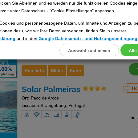
licken Sie
Ablehnen
und es werden nur die funktionellen Cookies einge
Real Oeiras
Ho
rzeit unter Datenschutz - "Cookie Einstellungen" anpassen.
Ort:
Paco de Arcos
Cookies und personenbezogene Daten, um Inhalte und Anzeigen zu per
Lissabon & Umgebung, Portugal
tionen dazu, wie wir Ihre Daten verwenden, finden Sie in unserer
klärung
und in den
Google Datenschutz- und Nutzungsbedingung
Auswahl zustimmen
Alle
llungen
ookies
100%
Hotelinfo
Bilder
Karte
mpfehlung
Solar Palmeiras
Ho
Cookies
Ort:
Paco de Arcos
Lissabon & Umgebung, Portugal
nstellungen
Sui