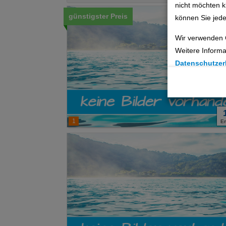
nicht möchten k
günstigster Preis
können Sie jede
Wir verwenden 
Weitere Informa
Datenschutzer
Cookie Einste
Technische C
1
E
Analyse
Social Media 
Advertising
Erweiterte Ei