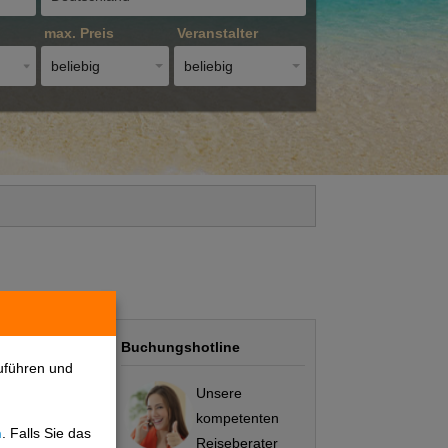
max. Preis
Veranstalter
beliebig
beliebig
Buchungshotline
uführen und
Unsere
kompetenten
n
. Falls Sie das
Preis/Leistung
Reiseberater