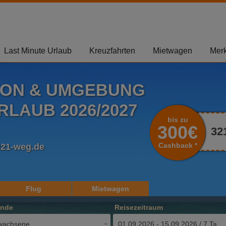
Last Minute Urlaub
Kreuzfahrten
Mietwagen
Merk
BON & UMGEBUNG
LAUB 2026/2027
bis zu
300€
32
Cashback *
321-weg.de
Flug
Mietwagen
ende
Reisezeitraum
wachsene
01.09.2026 - 15.09.2026 / 7 Tage