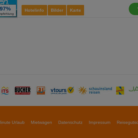
97%
Hotelinfo
Bilder
Karte
mpfehlung
inute Urlaub
Mietwagen
Datenschutz
Impressum
Reiseguts