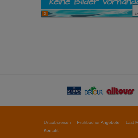
2
E
Urlaubsreisen
Frühbucher Angebote
Last M
Kontakt