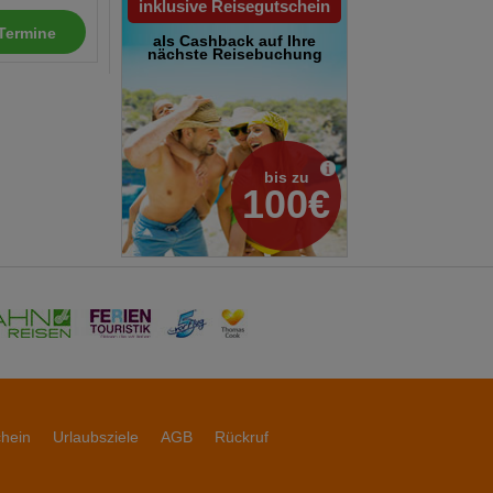
inklusive Reisegutschein
Termine
als Cashback auf Ihre
nächste Reisebuchung
bis zu
100€
chein
Urlaubsziele
AGB
Rückruf