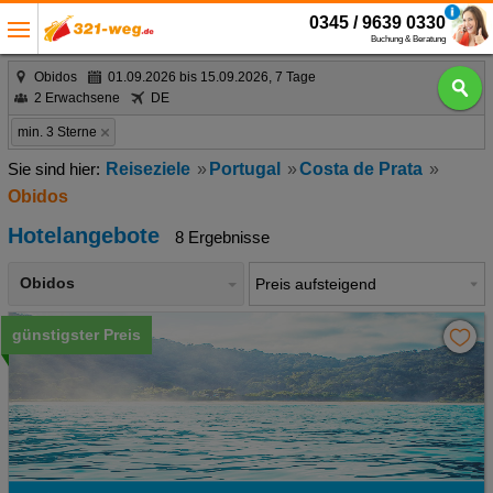
0345 / 9639 0330
Buchung & Beratung
Obidos
01.09.2026 bis 15.09.2026, 7 Tage
2 Erwachsene
DE
min. 3 Sterne
Reiseziele
Portugal
Costa de Prata
Obidos
Hotelangebote
8 Ergebnisse
Obidos
günstigster Preis