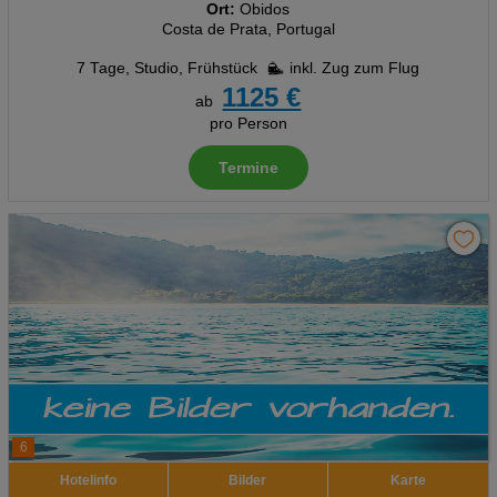
Ort:
Obidos
Analyse
Costa de Prata, Portugal
Social Media Cookies
7 Tage
,
Studio, Frühstück
inkl. Zug zum Flug
1125 €
ab
Advertising
pro Person
Erweiterte Einstellungen
Termine
6
Hotelinfo
Bilder
Karte