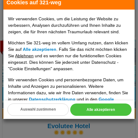
Cookies auf 321-weg
1043 €
ab
pro Person
Wir verwenden Cookies, um die Leistung der Website zu
verbessern, Analysen durchzuführen und Ihnen Inhalte zu
Termine
zeigen, die für Ihren nächsten Traumurlaub relevant sind.
Möchten Sie 321-weg im vollem Umfang nutzen, dann klicken
Bestseller
Sie auf
Alle akzeptieren
. Falls Sie das nicht möchten klicken
Sie
Ablehnen
und es werden nur die funktionellen Cookies
eingesezt. Dies können Sie jederzeit unter Datenschutz -
"Cookie Einstellungen" anpassen.
Wir verwenden Cookies und personenbezogene Daten, um
Inhalte und Anzeigen zu personalisieren. Weitere
Informationen dazu, wie wir Ihre Daten verwenden, finden Sie
in unserer
Datenschutzerklärung
und in den
Google
5
Datenschutz- und Nutzungsbedingungen
.
Auswahl zustimmen
Alle akzeptieren
Hotelinfo
Bilder
Karte
Cookie Einstellungen
Evolutee Hotel
Technische Cookies