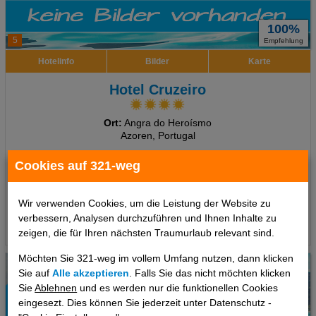
100%
5
Empfehlung
Hotelinfo
Bilder
Karte
Hotel Cruzeiro
Ort:
Angra do Heroísmo
Azoren, Portugal
7 Tage
,
Doppelzimmer, Frühstück
Cookies auf 321-weg
1119 €
ab
pro Person
Wir verwenden Cookies, um die Leistung der Website zu
verbessern, Analysen durchzuführen und Ihnen Inhalte zu
Termine
zeigen, die für Ihren nächsten Traumurlaub relevant sind.
Möchten Sie 321-weg im vollem Umfang nutzen, dann klicken
Sie auf
Alle akzeptieren
. Falls Sie das nicht möchten klicken
Sie
Ablehnen
und es werden nur die funktionellen Cookies
eingesezt. Dies können Sie jederzeit unter Datenschutz -