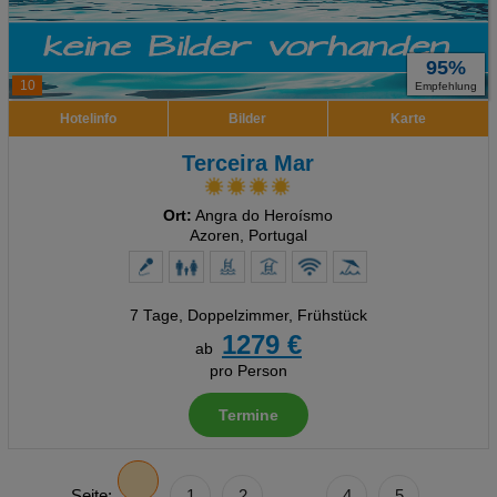
95%
10
Empfehlung
Hotelinfo
Bilder
Karte
Terceira Mar
Ort:
Angra do Heroísmo
Azoren, Portugal
7 Tage
,
Doppelzimmer, Frühstück
1279 €
ab
pro Person
Termine
Seite:
1
2
...
4
5