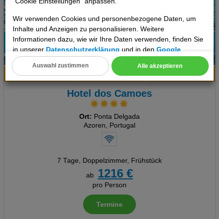
"Cookie Einstellungen" anpassen.
Wir verwenden Cookies und personenbezogene Daten, um
Inhalte und Anzeigen zu personalisieren. Weitere
Informationen dazu, wie wir Ihre Daten verwenden, finden Sie
in unserer
Datenschutzerklärung
und in den
Google
100%
6
Datenschutz- und Nutzungsbedingungen
.
Empfehlung
Auswahl zustimmen
Alle akzeptieren
Hotelinfo
Bilder
Karte
Cookie Einstellungen
Hotel dos Camoes
Technische Cookies
Analyse
Ort:
Ponta Delgada
Azoren, Portugal
Social Media Cookies
Advertising
7 Tage
,
Doppelzimmer, Frühstück
1216 €
ab
Erweiterte Einstellungen
pro Person
Termine