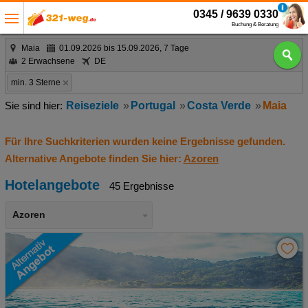
0345 / 9639 0330
Buchung & Beratung
Maia
01.09.2026 bis 15.09.2026, 7 Tage
2 Erwachsene
DE
min. 3 Sterne
Reiseziele
Portugal
Costa Verde
Maia
Für Ihre Suchkriterien wurden keine Ergebnisse gefunden.
Alternative Angebote finden Sie hier:
Azoren
Hotelangebote
45 Ergebnisse
Azoren