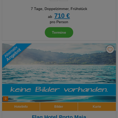
7 Tage
,
Doppelzimmer, Frühstück
710 €
ab
pro Person
Termine
9
Hotelinfo
Bilder
Karte
Flag Hotel Porto Maia