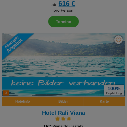
616 €
ab
pro Person
Termine
100%
3
Empfehlung
Hotelinfo
Bilder
Karte
Hotel Rali Viana
Ort:
Viana do Castelo