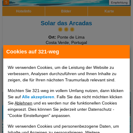
5
Empfehlung
Hotelinfo
Bilder
Karte
Solar das Arcadas
Ort:
Ponte de Lima
Costa Verde, Portugal
Cookies auf 321-weg
7 Tage
,
Doppelzimmer, Ohne Verpflegung
678 €
ab
Wir verwenden Cookies, um die Leistung der Website zu
pro Person
verbessern, Analysen durchzuführen und Ihnen Inhalte zu
zeigen, die für Ihren nächsten Traumurlaub relevant sind.
Termine
Möchten Sie 321-weg im vollem Umfang nutzen, dann klicken
Sie auf
Alle akzeptieren
. Falls Sie das nicht möchten klicken
Sie
Ablehnen
und es werden nur die funktionellen Cookies
eingesezt. Dies können Sie jederzeit unter Datenschutz -
"Cookie Einstellungen" anpassen.
Wir verwenden Cookies und personenbezogene Daten, um
Inhalte und Anzeigen zu personalisieren. Weitere