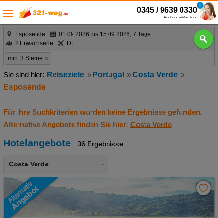
0345 / 9639 0330
Buchung & Beratung
Esposende
01.09.2026 bis 15.09.2026, 7 Tage
2 Erwachsene
DE
min. 3 Sterne
Reiseziele
Portugal
Costa Verde
Esposende
Für Ihre Suchkriterien wurden keine Ergebnisse gefunden.
Alternative Angebote finden Sie hier:
Costa Verde
Hotelangebote
36 Ergebnisse
Costa Verde