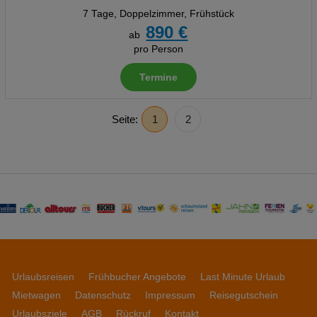
7 Tage
,
Doppelzimmer, Frühstück
890 €
ab
pro Person
Termine
Seite:
1
2
Urlaubsreisen
Frühbucher Angebote
Last Minute Urlaub
Mietwagen
Datenschutz
Impressum
Reisegutschein
Urlaubsziele
AGB
Rückruf
Kontakt