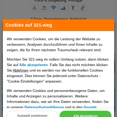
Porto & Umgebung, Portugal
7 Tage
,
Doppelzimmer, Frühstück
Cookies auf 321-weg
785 €
ab
pro Person
Wir verwenden Cookies, um die Leistung der Website zu
Termine
verbessern, Analysen durchzuführen und Ihnen Inhalte zu
zeigen, die für Ihren nächsten Traumurlaub relevant sind.
Möchten Sie 321-weg im vollem Umfang nutzen, dann klicken
Sie auf
Alle akzeptieren
. Falls Sie das nicht möchten klicken
Sie
Ablehnen
und es werden nur die funktionellen Cookies
eingesezt. Dies können Sie jederzeit unter Datenschutz -
"Cookie Einstellungen" anpassen.
Wir verwenden Cookies und personenbezogene Daten, um
Inhalte und Anzeigen zu personalisieren. Weitere
Informationen dazu, wie wir Ihre Daten verwenden, finden Sie
100%
in unserer
Datenschutzerklärung
und in den
Google
6
Empfehlung
Datenschutz- und Nutzungsbedingungen
.
Auswahl zustimmen
Alle akzeptieren
Hotelinfo
Bilder
Karte