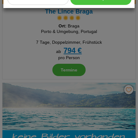
Cookie Einstellungen
The Lince Braga
Technische Cookies
Ort:
Braga
Analyse
Porto & Umgebung, Portugal
7 Tage
,
Doppelzimmer, Frühstück
Social Media Cookies
794 €
ab
Advertising
pro Person
Termine
Erweiterte Einstellungen