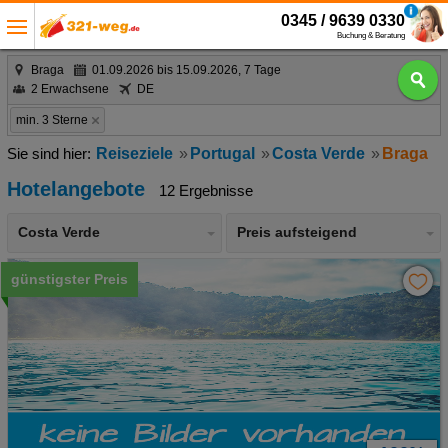
0345 / 9639 0330
Buchung & Beratung
Braga
01.09.2026 bis 15.09.2026, 7 Tage
2 Erwachsene
DE
min. 3 Sterne
Reiseziele
Portugal
Costa Verde
Braga
Hotelangebote
12 Ergebnisse
Costa Verde
Preis aufsteigend
günstigster Preis