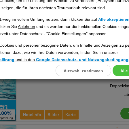
Cookies, um die Leistung der Website zu verbessern, Analysen durchz
Ort:
Angra do Heroísmo
u zeigen, die für Ihren nächsten Traumurlaub relevant sind.
Azoren, Portugal
1-weg im vollem Umfang nutzen, dann klicken Sie auf
Alle akzeptiere
a
licken Sie
Ablehnen
und es werden nur die funktionellen Cookies einge
rzeit unter Datenschutz - "Cookie Einstellungen" anpassen.
100%
Hotelinfo
Bilder
Karte
Cookies und personenbezogene Daten, um Inhalte und Anzeigen zu per
mpfehlung
tionen dazu, wie wir Ihre Daten verwenden, finden Sie in unserer
Hotel Cruzeiro
Ho
klärung
und in den
Google Datenschutz- und Nutzungsbedingung
Ort:
Angra do Heroísmo
Auswahl zustimmen
Alle
llungen
Azoren, Portugal
ookies
a
Cookies
100%
Hotelinfo
Bilder
Karte
mpfehlung