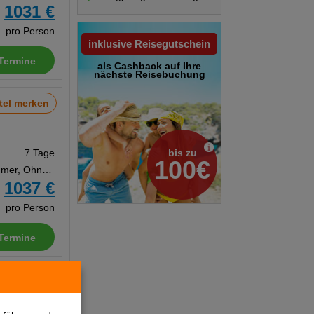
1031 €
b
pro Person
inklusive Reisegutschein
Termine
als Cashback auf Ihre
nächste Reisebuchung
tel merken
bis zu
7 Tage
100€
Doppelzimmer, Ohne Verpflegung
1037 €
b
pro Person
Termine
tel merken