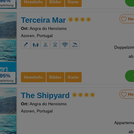
98%
Hotelinfo
Bilder
Karte
mpfehlung
Terceira Mar
Ho
Ort:
Angra do Heroísmo
Azoren, Portugal
a
95%
Hotelinfo
Bilder
Karte
mpfehlung
The Shipyard
Ho
Ort:
Angra do Heroísmo
Azoren, Portugal
a