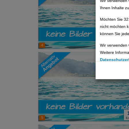
Wir verwenden 
Ihnen Inhalte z
Möchten Sie 32
nicht möchten k
können Sie jede
Wir verwenden 
4
E
Weitere Informa
Datenschutzer
Cookie Einste
Technische C
Analyse
Social Media 
5
E
Advertising