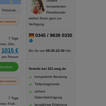
Unsere
kompetenten
Preis/Leistung
Reiseberater
stehen Ihnen gern zur
tel merken
Verfügung.
0345 / 9639 0330
7 Tage
Doppelzimmer, Ohne Verpflegung
1015 €
Mo-So von
09:30-22:30
Uhr.
b
pro Person
Termine
Vorteile bei 321-weg.de
kompetente Beratung
tel merken
Tiefpreisgarantie
sichere
Datenübertragung
7 Tage
Doppelzimmer, Frühstück
langjährige Erfahrung