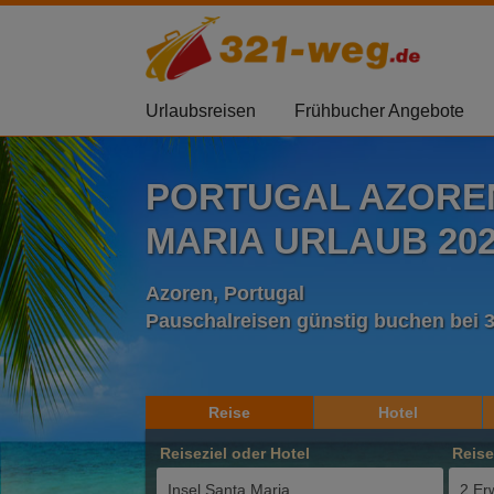
Urlaubsreisen
Frühbucher Angebote
PORTUGAL AZOREN
MARIA URLAUB 202
Azoren, Portugal
Pauschalreisen günstig buchen bei 
Reise
Hotel
Reiseziel oder Hotel
Reis
2 Er