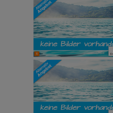
Erweiterte Ei
6
E