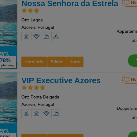
Nossa Senhora da Estrela
Ho
nstellungen
Ort:
Lagoa
Azoren, Portugal
a
78%
Hotelinfo
Bilder
Karte
mpfehlung
VIP Executive Azores
Ho
Ort:
Ponta Delgada
Azoren, Portugal
a