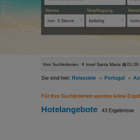
Sterne
Verpflegung
Hotel
min. 3 Sterne
beliebig
belie
Ihre Suchkriterien:
Insel Santa Maria
01.09.
Reiseziele
Portugal
Az
Für Ihre Suchkriterien wurden keine Erge
Hotelangebote
43 Ergebnisse