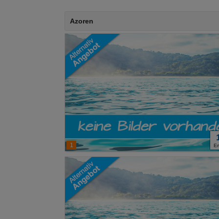
Azoren
1
E