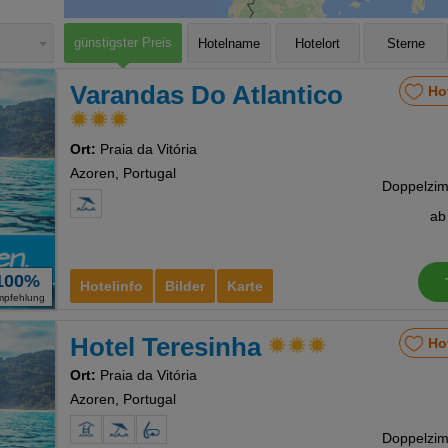
günstigster Preis
Hotelname
Hotelort
Sterne
Varandas Do Atlantico
Ho
Ort:
Praia da Vitória
Azoren, Portugal
a
100%
Hotelinfo
Bilder
Karte
mpfehlung
Hotel Teresinha
Ho
Ort:
Praia da Vitória
Azoren, Portugal