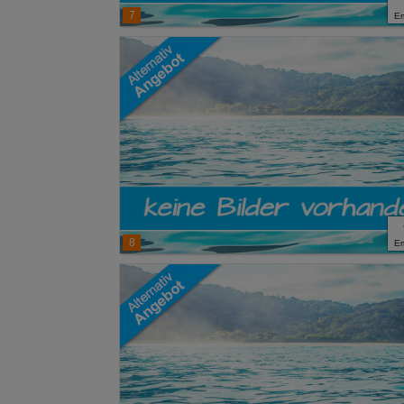
7
E
8
E