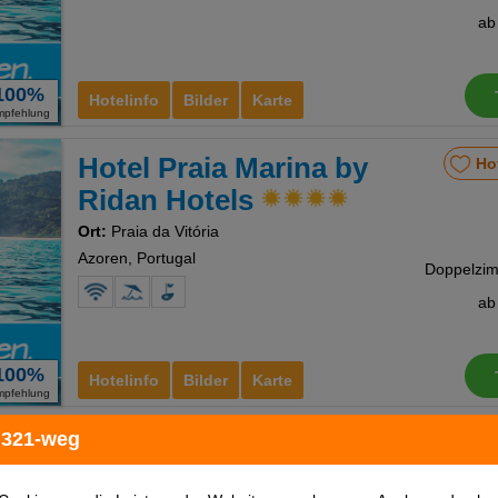
a
100%
Hotelinfo
Bilder
Karte
mpfehlung
Hotel Praia Marina by
Ho
Ridan Hotels
Ort:
Praia da Vitória
Azoren, Portugal
a
100%
Hotelinfo
Bilder
Karte
mpfehlung
 321-weg
Azoris Angra Garden
Ho
Hotel