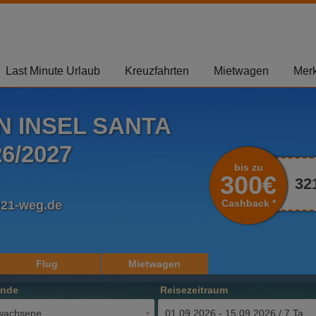
Last Minute Urlaub
Kreuzfahrten
Mietwagen
Merk
 INSEL SANTA
6/2027
bis zu
300€
32
Cashback *
321-weg.de
Flug
Mietwagen
ende
Reisezeitraum
wachsene
01.09.2026 - 15.09.2026 / 7 Tage