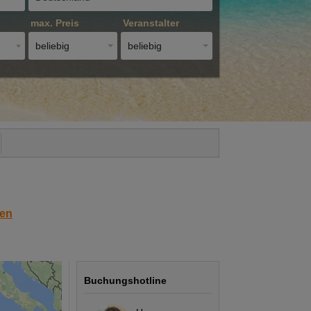
max. Preis
Veranstalter
beliebig
beliebig
en
Buchungshotline