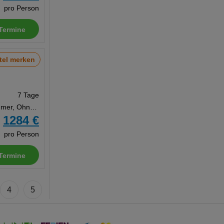
pro Person
Termine
tel merken
7 Tage
Doppelzimmer, Ohne Verpflegung
1284 €
b
pro Person
Termine
4
5