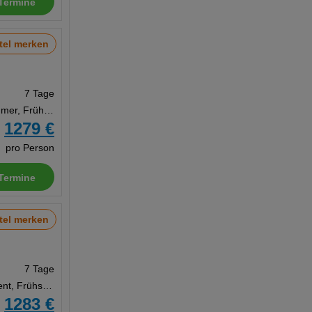
Termine
tel merken
7 Tage
Doppelzimmer, Frühstück
1279 €
b
pro Person
Termine
tel merken
7 Tage
Appartement, Frühstück
1283 €
b