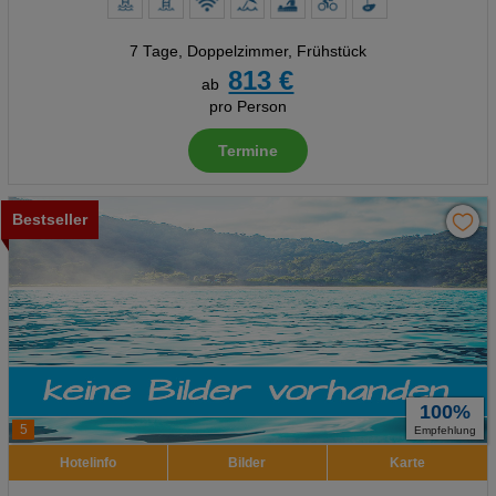
7 Tage
,
Doppelzimmer, Frühstück
813 €
ab
pro Person
Termine
Bestseller
100%
5
Empfehlung
Hotelinfo
Bilder
Karte