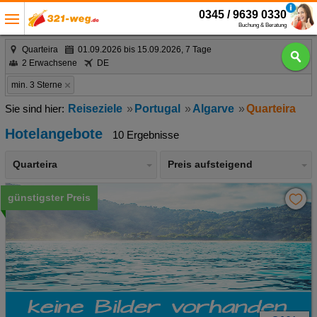
0345 / 9639 0330
Buchung & Beratung
Quarteira
01.09.2026 bis 15.09.2026, 7 Tage
2 Erwachsene
DE
min. 3 Sterne
Reiseziele
Portugal
Algarve
Quarteira
Hotelangebote
10 Ergebnisse
Quarteira
Preis aufsteigend
günstigster Preis