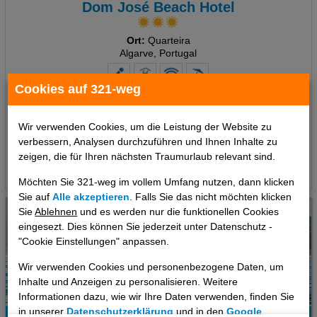
Dom José Beach Hotel
Ort:
Quarteira
Algarve, Portugal
Cookies auf 321-weg
7 Tage
,
Doppelzimmer, Frühstück
1089 €
ab
Wir verwenden Cookies, um die Leistung der Website zu
pro Person
verbessern, Analysen durchzuführen und Ihnen Inhalte zu
zeigen, die für Ihren nächsten Traumurlaub relevant sind.
Termine
Möchten Sie 321-weg im vollem Umfang nutzen, dann klicken
Sie auf
Alle akzeptieren
. Falls Sie das nicht möchten klicken
Sie
Ablehnen
und es werden nur die funktionellen Cookies
eingesezt. Dies können Sie jederzeit unter Datenschutz -
"Cookie Einstellungen" anpassen.
Wir verwenden Cookies und personenbezogene Daten, um
Inhalte und Anzeigen zu personalisieren. Weitere
Informationen dazu, wie wir Ihre Daten verwenden, finden Sie
in unserer
Datenschutzerklärung
und in den
Google