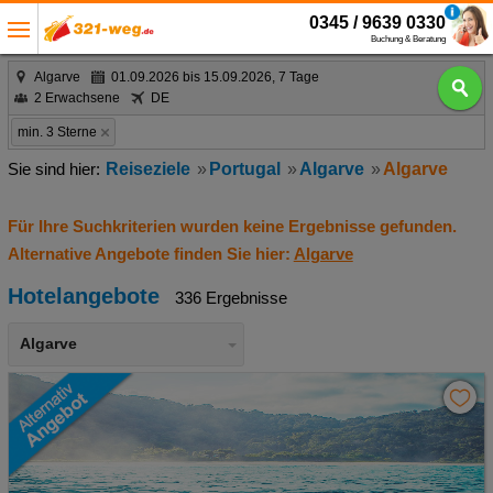
0345 / 9639 0330
Buchung & Beratung
Algarve
01.09.2026 bis 15.09.2026, 7 Tage
2 Erwachsene
DE
min. 3 Sterne
Reiseziele
Portugal
Algarve
Algarve
Für Ihre Suchkriterien wurden keine Ergebnisse gefunden.
Alternative Angebote finden Sie hier:
Algarve
Hotelangebote
336 Ergebnisse
Algarve