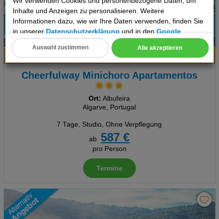
Wir verwenden Cookies und personenbezogene Daten, um
Inhalte und Anzeigen zu personalisieren. Weitere
Informationen dazu, wie wir Ihre Daten verwenden, finden Sie
in unserer
Datenschutzerklärung
und in den
Google
6
Datenschutz- und Nutzungsbedingungen
.
Auswahl zustimmen
Alle akzeptieren
Hotelinfo
Bilder
Karte
Cookie Einstellungen
Cheerfulway Minichoro Apartamentos
Technische Cookies
Analyse
Ort:
Albufeira
Algarve, Portugal
Social Media Cookies
7 Tage
,
Studio, Ohne Verpflegung
587 €
ab
Advertising
pro Person
Erweiterte Einstellungen
Termine