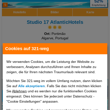
52%
5
Empfehlung
Hotelinfo
Bilder
Karte
Studio 17 AtlanticHotels
Ort:
Portimão
Algarve, Portugal
7 Tage
,
Appartement, Ohne Verpflegung
Cookies auf 321-weg
582 €
ab
pro Person
Wir verwenden Cookies, um die Leistung der Website zu
verbessern, Analysen durchzuführen und Ihnen Inhalte zu
Termine
zeigen, die für Ihren nächsten Traumurlaub relevant sind.
Möchten Sie 321-weg im vollem Umfang nutzen, dann klicken
Sie auf
Alle akzeptieren
. Falls Sie das nicht möchten klicken
Sie
Ablehnen
und es werden nur die funktionellen Cookies
eingesezt. Dies können Sie jederzeit unter Datenschutz -
"Cookie Einstellungen" anpassen.