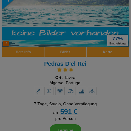
77%
7
Empfehlung
Hotelinfo
Bilder
Karte
Pedras D'el Rei
Ort:
Tavira
Algarve, Portugal
7 Tage
,
Studio, Ohne Verpflegung
591 €
ab
pro Person
Termine