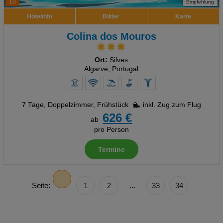
10
Empfehlung
Hotelinfo
Bilder
Karte
Colina dos Mouros
Ort:
Silves
Algarve, Portugal
7 Tage
,
Doppelzimmer, Frühstück
inkl. Zug zum Flug
626 €
ab
pro Person
Termine
Seite:
1
2
...
33
34