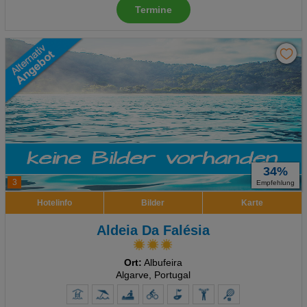
Termine
34%
3
Empfehlung
Hotelinfo
Bilder
Karte
Aldeia Da Falésia
Ort:
Albufeira
Algarve, Portugal