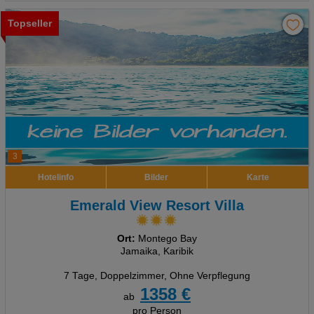
Topseller
3
Hotelinfo
Bilder
Karte
Emerald View Resort Villa
Ort:
Montego Bay
Jamaika, Karibik
7 Tage
,
Doppelzimmer, Ohne Verpflegung
1358 €
ab
pro Person