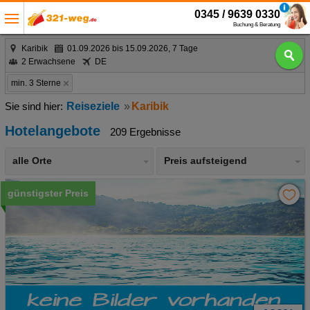
0345 / 9639 0330
Buchung & Beratung
Karibik
01.09.2026 bis 15.09.2026, 7 Tage
2 Erwachsene
DE
min. 3 Sterne
Reiseziele
Karibik
Hotelangebote
209 Ergebnisse
alle Orte
Preis aufsteigend
günstigster Preis