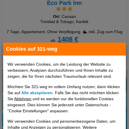
Eco Park Inn
Ort:
Canaan
Trinidad & Tobago, Karibik
7 Tage
,
Appartement, Ohne Verpflegung
inkl. Zug zum Flug
1408 €
ab
pro Person
Cookies auf 321-weg
Termine
Wir verwenden Cookies, um die Leistung der Website zu
verbessern, Analysen durchzuführen und Ihnen Inhalte zu
zeigen, die für Ihren nächsten Traumurlaub relevant sind.
Möchten Sie 321-weg im vollem Umfang nutzen, dann klicken
Sie auf
Alle akzeptieren
. Falls Sie das nicht möchten klicken
Sie
Ablehnen
und es werden nur die funktionellen Cookies
eingesezt. Dies können Sie jederzeit unter Datenschutz -
"Cookie Einstellungen" anpassen.
Wir verwenden Cookies und personenbezogene Daten, um
31%
Inhalte und Anzeigen zu personalisieren. Weitere