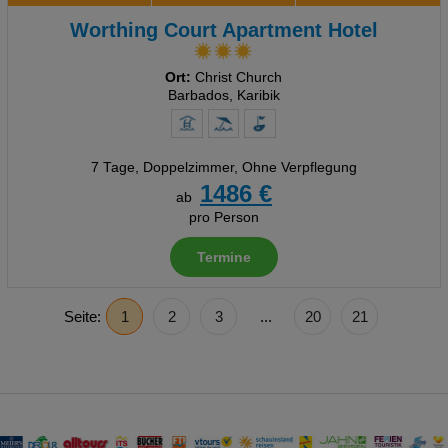
Worthing Court Apartment Hotel
Ort:
Christ Church
Barbados, Karibik
7 Tage
,
Doppelzimmer, Ohne Verpflegung
1486 €
ab
pro Person
Termine
Seite:
1
2
3
...
20
21