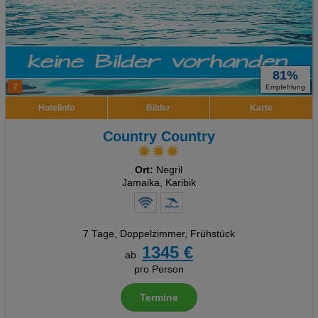
81%
2
Empfehlung
Hotelinfo
Bilder
Karte
Country Country
Ort:
Negril
Jamaika, Karibik
7 Tage
,
Doppelzimmer, Frühstück
1345 €
ab
pro Person
Termine