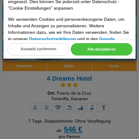
eingesezt. Dies können Sie jederzeit unter Datenschutz -
"Cookie Einstellungen" anpassen.
Wir verwenden Cookies und personenbezogene Daten, um
Inhalte und Anzeigen zu personalisieren. Weitere
Informationen dazu, wie wir Ihre Daten verwenden, finden Sie
in unserer
Datenschutzerklärung
und in den
Google
Datenschutz- und Nutzungsbedingungen
.
Auswahl zustimmen
Alle akzeptieren
34%
Cookie Einstellungen
6
Empfehlung
Hotelinfo
Bilder
Karte
Technische Cookies
4 Dreams Hotel
Analyse
Ort:
Puerto de la Cruz
Social Media Cookies
Teneriffa, Kanaren
Advertising
7 Tage
,
Doppelzimmer, Ohne Verpflegung
Erweiterte Einstellungen
546 €
ab
pro Person