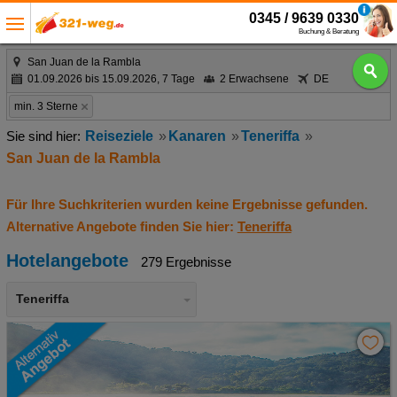
0345 / 9639 0330
Buchung & Beratung
San Juan de la Rambla
01.09.2026 bis 15.09.2026, 7 Tage
2 Erwachsene
DE
min. 3 Sterne
Reiseziele
Kanaren
Teneriffa
San Juan de la Rambla
Für Ihre Suchkriterien wurden keine Ergebnisse gefunden.
Alternative Angebote finden Sie hier:
Teneriffa
Hotelangebote
279 Ergebnisse
Teneriffa