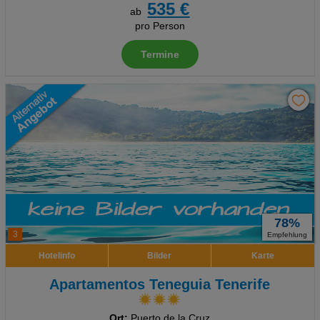
535 €
ab
pro Person
Termine
78%
3
Empfehlung
Hotelinfo
Bilder
Karte
Apartamentos Teneguia Tenerife
Ort:
Puerto de la Cruz