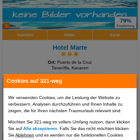
79%
5
Empfehlung
Hotelinfo
Bilder
Karte
Hotel Marte
Ort:
Puerto de la Cruz
Teneriffa, Kanaren
Cookies auf 321-weg
7 Tage
,
Doppelzimmer, Frühstück
544 €
Wir verwenden Cookies, um die Leistung der Website zu
ab
verbessern, Analysen durchzuführen und Ihnen Inhalte zu
pro Person
zeigen, die für Ihren nächsten Traumurlaub relevant sind.
Termine
Möchten Sie 321-weg im vollem Umfang nutzen, dann klicken
Sie auf
Alle akzeptieren
. Falls Sie das nicht möchten klicken
Sie
Ablehnen
und es werden nur die funktionellen Cookies