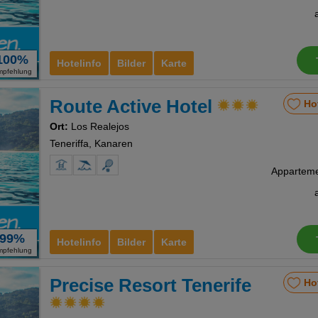
100%
Hotelinfo
Bilder
Karte
mpfehlung
Route Active Hotel
Ho
Ort:
Los Realejos
Teneriffa, Kanaren
99%
Hotelinfo
Bilder
Karte
mpfehlung
Precise Resort Tenerife
Ho