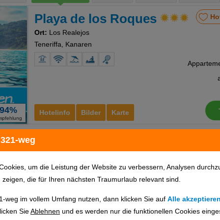
Playa de los Roques
Ho
Ort:
Los Realejos
Teneriffa, Kanaren
94%
Hotelinfo
Bilder
Karte
mpfehlung
 321-weg
Panoramica Garden
Ho
Ort:
Los Realejos
Cookies, um die Leistung der Website zu verbessern, Analysen durchz
Teneriffa, Kanaren
u zeigen, die für Ihren nächsten Traumurlaub relevant sind.
Studi
1-weg im vollem Umfang nutzen, dann klicken Sie auf
Alle akzeptiere
licken Sie
Ablehnen
und es werden nur die funktionellen Cookies einge