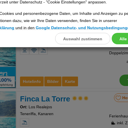
rzeit unter Datenschutz - "Cookie Einstellungen" anpassen.
67%
Hotelinfo
Bilder
Karte
Cookies und personenbezogene Daten, um Inhalte und Anzeigen zu per
mpfehlung
tionen dazu, wie wir Ihre Daten verwenden, finden Sie in unserer
Bentor Rural
Ho
klärung
und in den
Google Datenschutz- und Nutzungsbedingung
Ort:
Los Realejos
Auswahl zustimmen
Alle
llungen
Teneriffa, Kanaren
ookies
Cookies
100%
Hotelinfo
Bilder
Karte
mpfehlung
Finca La Torre
Ho
nstellungen
Ort:
Los Realejos
Teneriffa, Kanaren
inkl. 