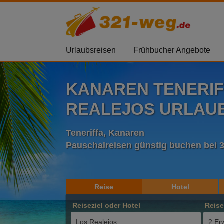
Urlaubsreisen
Frühbucher Angebote
KANAREN TENERIF
REALEJOS URLAUB 
Teneriffa, Kanaren
Pauschalreisen günstig buchen bei 
Reise
Hotel
Reiseziel oder Hotel
Reis
2 Er