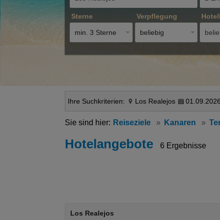
Sterne
Verpflegung
Hotel
min. 3 Sterne
beliebig
belie
Ihre Suchkriterien:
Los Realejos
01.09.2026
Reiseziele
Kanaren
Ten
Hotelangebote
6 Ergebnisse
Los Realejos