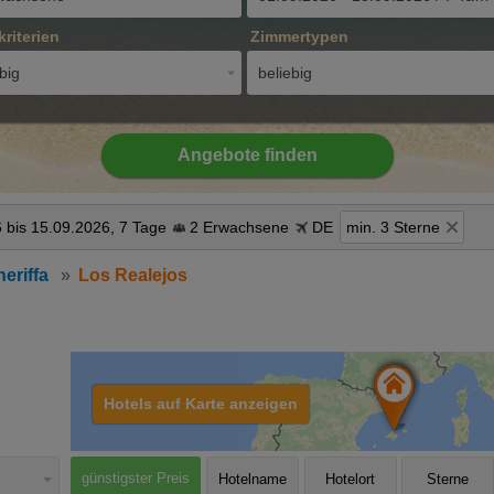
kriterien
Zimmertypen
big
beliebig
Angebote finden
 bis 15.09.2026, 7 Tage
2 Erwachsene
DE
min. 3 Sterne
eriffa
Los Realejos
Hotels auf Karte anzeigen
günstigster Preis
Hotelname
Hotelort
Sterne