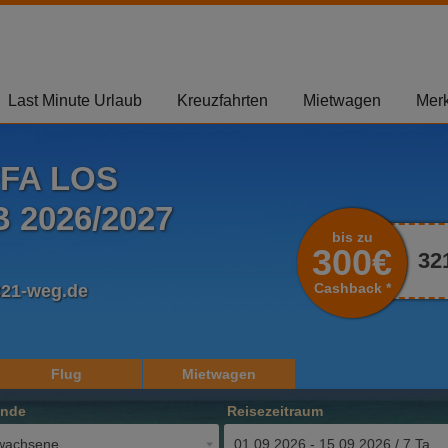
Last Minute Urlaub
Kreuzfahrten
Mietwagen
Merk
FA LOS
2026/2027
bis zu
300€
32
Cashback *
321-weg.de
Flug
Mietwagen
ende
Reisezeitraum
wachsene
01.09.2026 - 15.09.2026 / 7 Tage