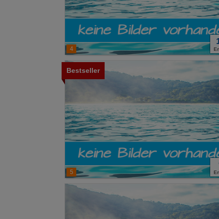
4
E
Bestseller
5
E