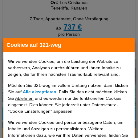
Ort:
Los Cristianos
Teneriffa, Kanaren
7 Tage
,
Appartement, Ohne Verpflegung
737 €
ab
pro Person
Cookies auf 321-weg
Termine
Wir verwenden Cookies, um die Leistung der Website zu
verbessern, Analysen durchzuführen und Ihnen Inhalte zu
zeigen, die für Ihren nächsten Traumurlaub relevant sind.
Möchten Sie 321-weg im vollem Umfang nutzen, dann klicken
Sie auf
Alle akzeptieren
. Falls Sie das nicht möchten klicken
Sie
Ablehnen
und es werden nur die funktionellen Cookies
eingesezt. Dies können Sie jederzeit unter Datenschutz -
"Cookie Einstellungen" anpassen.
99%
Wir verwenden Cookies und personenbezogene Daten, um
6
Empfehlung
Inhalte und Anzeigen zu personalisieren. Weitere
Hotelinfo
Bilder
Karte
Informationen dazu, wie wir Ihre Daten verwenden, finden Sie