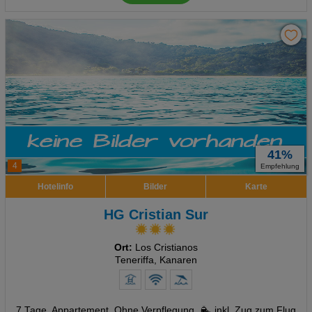
41%
4
Empfehlung
Hotelinfo
Bilder
Karte
HG Cristian Sur
Ort:
Los Cristianos
Teneriffa, Kanaren
7 Tage
,
Appartement, Ohne Verpflegung
inkl. Zug zum Flug