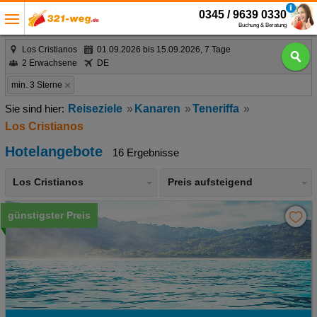
0345 / 9639 0330
Buchung & Beratung
Los Cristianos
01.09.2026 bis 15.09.2026, 7 Tage
2 Erwachsene
DE
min. 3 Sterne
Reiseziele
Kanaren
Teneriffa
Los Cristianos
Hotelangebote
16 Ergebnisse
Los Cristianos
Preis aufsteigend
günstigster Preis