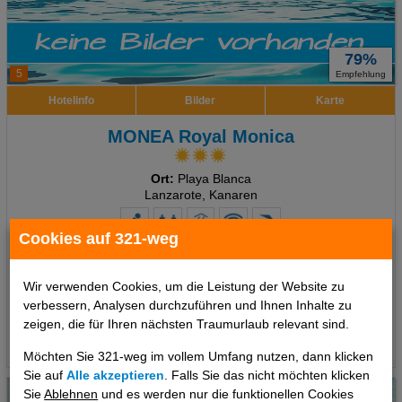
79%
5
Empfehlung
Hotelinfo
Bilder
Karte
MONEA Royal Monica
Ort:
Playa Blanca
Lanzarote, Kanaren
Cookies auf 321-weg
7 Tage
,
Doppelzimmer, All Inclusive
inkl. Zug zum Flug
27 €
Wir verwenden Cookies, um die Leistung der Website zu
ab
verbessern, Analysen durchzuführen und Ihnen Inhalte zu
pro Person
zeigen, die für Ihren nächsten Traumurlaub relevant sind.
Termine
Möchten Sie 321-weg im vollem Umfang nutzen, dann klicken
Sie auf
Alle akzeptieren
. Falls Sie das nicht möchten klicken
Sie
Ablehnen
und es werden nur die funktionellen Cookies