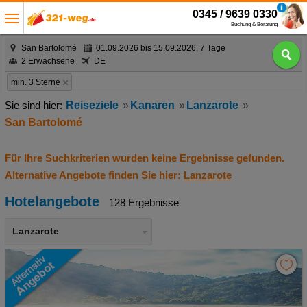
0345 / 9639 0330
Buchung & Beratung
San Bartolomé
01.09.2026 bis 15.09.2026, 7 Tage
2 Erwachsene
DE
min. 3 Sterne
Reiseziele
Kanaren
Lanzarote
San Bartolomé
Für Ihre Suchkriterien wurden keine Ergebnisse gefunden.
Alternative Angebote finden Sie hier:
Lanzarote
Hotelangebote
128 Ergebnisse
Lanzarote