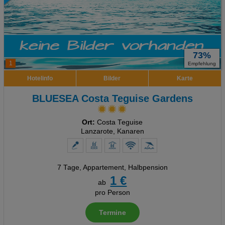
73%
1
Empfehlung
Hotelinfo
Bilder
Karte
BLUESEA Costa Teguise Gardens
Ort:
Costa Teguise
Lanzarote, Kanaren
7 Tage
,
Appartement, Halbpension
1 €
ab
pro Person
Termine