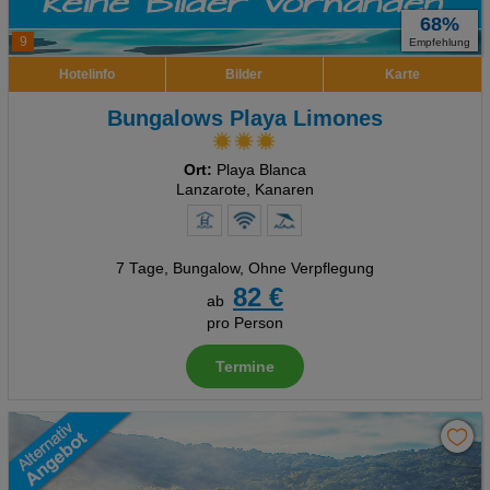
68%
9
Empfehlung
Hotelinfo
Bilder
Karte
Bungalows Playa Limones
Ort:
Playa Blanca
Lanzarote, Kanaren
7 Tage
,
Bungalow, Ohne Verpflegung
82 €
ab
pro Person
Termine