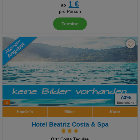
1 €
ab
pro Person
Termine
74%
3
Empfehlung
Hotelinfo
Bilder
Karte
Hotel Beatriz Costa & Spa
Ort:
Costa Teguise