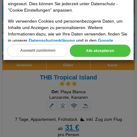
eingesezt. Dies können Sie jederzeit unter Datenschutz -
"Cookie Einstellungen" anpassen.
Wir verwenden Cookies und personenbezogene Daten, um
Inhalte und Anzeigen zu personalisieren. Weitere
Informationen dazu, wie wir Ihre Daten verwenden, finden Sie
in unserer
Datenschutzerklärung
und in den
Google
Datenschutz- und Nutzungsbedingungen
.
77%
Auswahl zustimmen
Alle akzeptieren
6
Empfehlung
Cookie Einstellungen
Hotelinfo
Bilder
Karte
Technische Cookies
THB Tropical Island
Analyse
Ort:
Playa Blanca
Social Media Cookies
Lanzarote, Kanaren
Advertising
7 Tage
,
Appartement, Frühstück
inkl. Zug zum Flug
Erweiterte Einstellungen
31 €
ab
pro Person