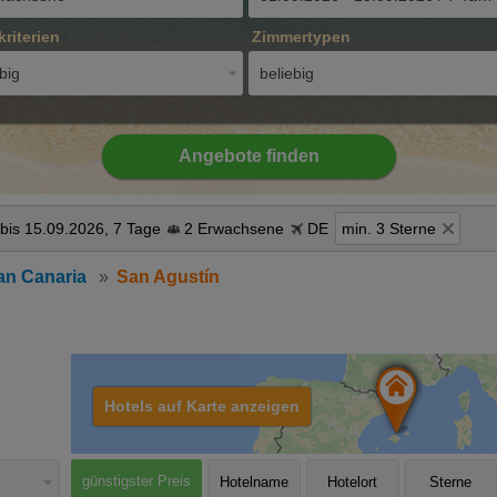
kriterien
Zimmertypen
big
beliebig
Angebote finden
bis 15.09.2026, 7 Tage
2 Erwachsene
DE
min. 3 Sterne
an Canaria
San Agustín
Hotels auf Karte anzeigen
günstigster Preis
Hotelname
Hotelort
Sterne