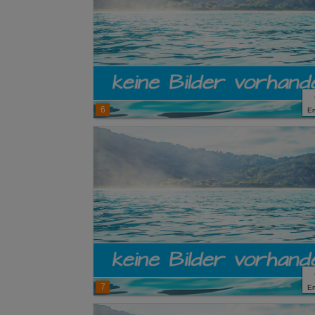
6
E
7
E