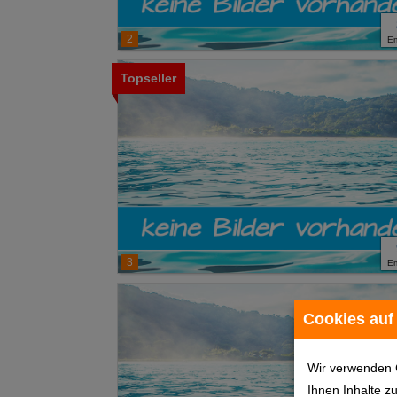
2
E
Topseller
3
E
Cookies auf
Wir verwenden 
Ihnen Inhalte z