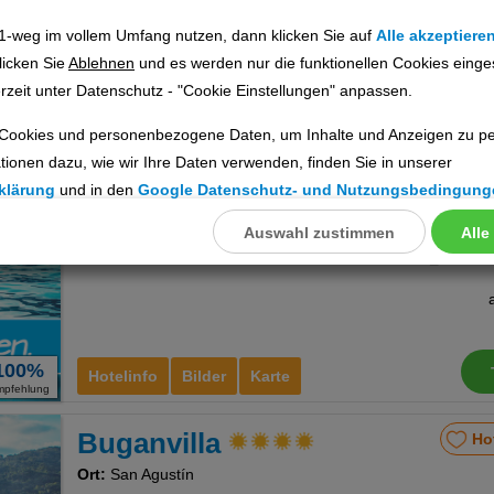
1-weg im vollem Umfang nutzen, dann klicken Sie auf
Alle akzeptiere
licken Sie
Ablehnen
und es werden nur die funktionellen Cookies einge
rzeit unter Datenschutz - "Cookie Einstellungen" anpassen.
100%
Hotelinfo
Bilder
Karte
mpfehlung
Cookies und personenbezogene Daten, um Inhalte und Anzeigen zu per
New Miami Playa
Ho
tionen dazu, wie wir Ihre Daten verwenden, finden Sie in unserer
klärung
und in den
Google Datenschutz- und Nutzungsbedingung
Apartamentos
Ort:
San Agustín
Auswahl zustimmen
Alle
llungen
Gran Canaria, Kanaren
inkl. 
ookies
100%
Cookies
Hotelinfo
Bilder
Karte
mpfehlung
Buganvilla
Ho
nstellungen
Ort:
San Agustín