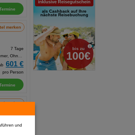
inklusive Reisegutschein
Termine
als Cashback auf Ihre
nächste Reisebuchung
tel merken
bis zu
7 Tage
100€
Doppelzimmer, Ohne Verpflegung
601 €
ab
pro Person
Termine
tel merken
7 Tage
uführen und
Appartement, Ohne Verpflegung