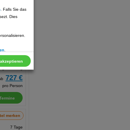
619 €
ab
n
. Falls Sie das
pro Person
sezt. Dies
Termine
sonalisieren.
tel merken
en
.
7 Tage
Appartement, Ohne Verpflegung
 akzeptieren
Zug zum Flug
727 €
ab
pro Person
Termine
tel merken
7 Tage