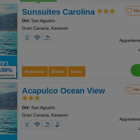
Sunsuites Carolina
Ho
Ort:
San Agustín
Gran Canaria, Kanaren
100%
Hotelinfo
Bilder
Karte
mpfehlung
Acapulco Ocean View
Ho
Ort:
San Agustín
Gran Canaria, Kanaren