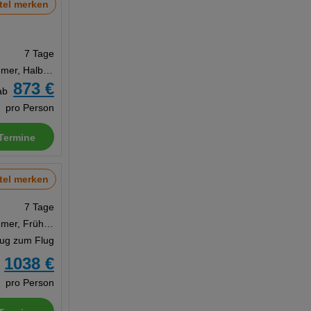
tel merken
7 Tage
Doppelzimmer, Halbpension
873 €
ab
pro Person
Termine
tel merken
7 Tage
Doppelzimmer, Frühstück
Zug zum Flug
1038 €
b
pro Person