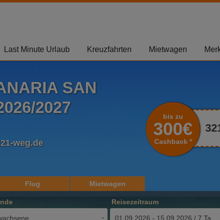
Last Minute Urlaub
Kreuzfahrten
Mietwagen
Merk
ANARIA SAN
026/2027
bis zu
300€
32
Cashback *
321-weg.de
Flug
Mietwagen
ende
Reisezeitraum
wachsene
01.09.2026 - 15.09.2026 / 7 Tage