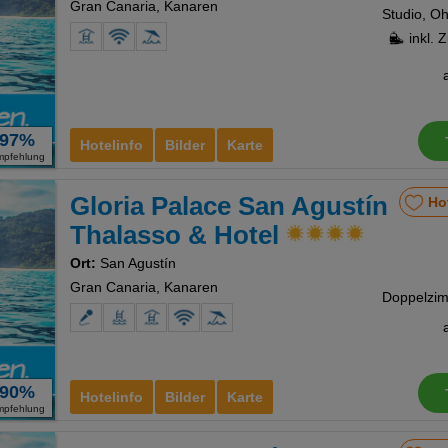
Gran Canaria, Kanaren
inkl. 
97%
Hotelinfo
Bilder
Karte
mpfehlung
Gloria Palace San Agustín
Ho
Thalasso & Hotel
Ort:
San Agustín
Gran Canaria, Kanaren
90%
Hotelinfo
Bilder
Karte
mpfehlung