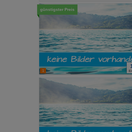
günstigster Preis
1
E