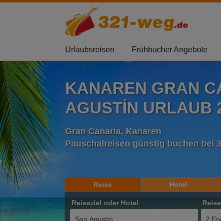
Urlaubsreisen
Frühbucher Angebote
KANAREN GRAN C
AGUSTÍN URLAUB 2
Gran Canaria, Kanaren
Pauschalreisen günstig buchen bei 
Reise
Hotel
Reiseziel oder Hotel
Reis
2 Er