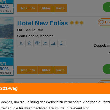
84%
Hotelinfo
Bilder
Karte
mpfehlung
Hotel New Folías
Ho
Ort:
San Agustín
Gran Canaria, Kanaren
90%
Hotelinfo
Bilder
Karte
mpfehlung
Apartamentos LIVVO
Ho
 321-weg
Tarahal
Ort:
San Agustín
Cookies, um die Leistung der Website zu verbessern, Analysen durchz
Gran Canaria, Kanaren
u zeigen, die für Ihren nächsten Traumurlaub relevant sind.