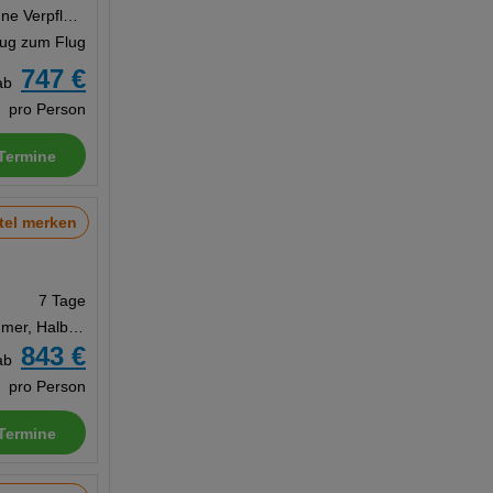
Studio, Ohne Verpflegung
Zug zum Flug
747 €
ab
pro Person
Termine
tel merken
7 Tage
Doppelzimmer, Halbpension
843 €
ab
pro Person
Termine