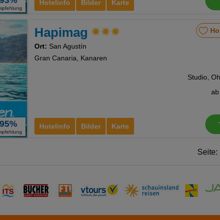
93%
Hotelinfo
Bilder
Karte
mpfehlung
Hapimag
Ho
Ort:
San Agustín
Gran Canaria, Kanaren
a
95%
Hotelinfo
Bilder
Karte
mpfehlung
Seite: