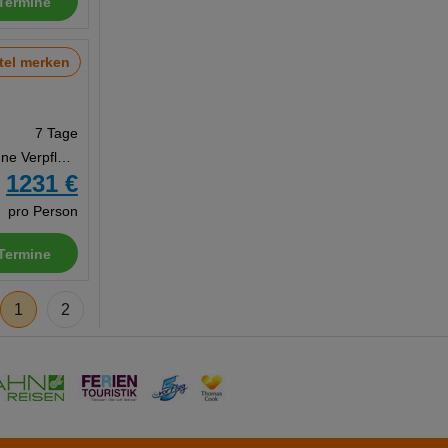
Termine
tel merken
7 Tage
Studio, Ohne Verpflegung
1231 €
b
pro Person
Termine
1
2