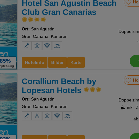
Hotel San Agustín Beach
Ho
Club Gran Canarias
Ort:
San Agustín
Gran Canaria, Kanaren
85%
Hotelinfo
Bilder
Karte
mpfehlung
Corallium Beach by
Ho
Lopesan Hotels
Ort:
San Agustín
Gran Canaria, Kanaren
inkl. 
a