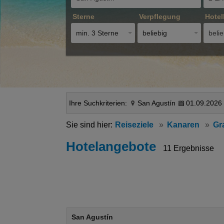
Sterne
Verpflegung
Hotel
min. 3 Sterne
beliebig
belie
Ihre Suchkriterien:
San Agustín
01.09.2026 
Reiseziele
Kanaren
Gr
Hotelangebote
11 Ergebnisse
San Agustín