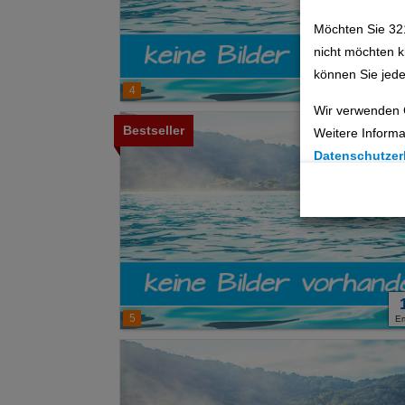
Möchten Sie 32
nicht möchten k
können Sie jede
4
E
Wir verwenden 
Bestseller
Weitere Informa
Datenschutzer
Cookie Einste
Technische C
Analyse
Social Media 
5
E
Advertising
Erweiterte Ei