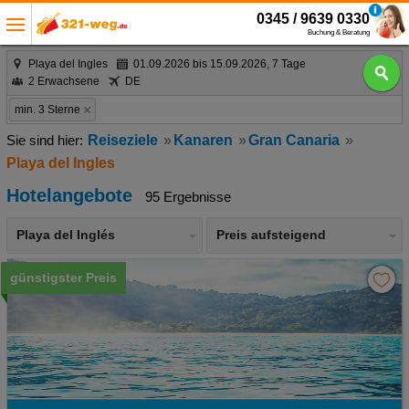
0345 / 9639 0330
Buchung & Beratung
Playa del Ingles
01.09.2026 bis 15.09.2026, 7 Tage
2 Erwachsene
DE
min. 3 Sterne
Reiseziele
Kanaren
Gran Canaria
Playa del Ingles
Hotelangebote
95 Ergebnisse
Playa del Inglés
Preis aufsteigend
günstigster Preis