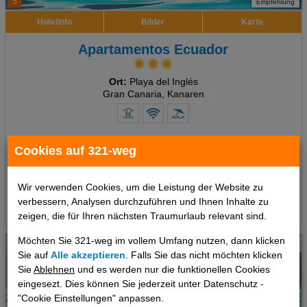
5
Empfehlung
Hotelinfo
Bilder
Karte
Apartamentos Ecuador
Ort:
Playa del Inglés
Gran Canaria, Kanaren
7 Tage
,
Appartement, Ohne Verpflegung
Cookies auf 321-weg
553 €
ab
pro Person
Wir verwenden Cookies, um die Leistung der Website zu
verbessern, Analysen durchzuführen und Ihnen Inhalte zu
Termine
zeigen, die für Ihren nächsten Traumurlaub relevant sind.
Möchten Sie 321-weg im vollem Umfang nutzen, dann klicken
Sie auf
Alle akzeptieren
. Falls Sie das nicht möchten klicken
Sie
Ablehnen
und es werden nur die funktionellen Cookies
eingesezt. Dies können Sie jederzeit unter Datenschutz -
"Cookie Einstellungen" anpassen.