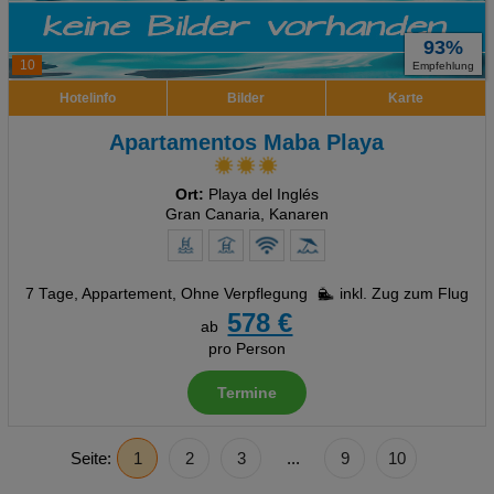
93%
10
Empfehlung
Hotelinfo
Bilder
Karte
Apartamentos Maba Playa
Ort:
Playa del Inglés
Gran Canaria, Kanaren
7 Tage
,
Appartement, Ohne Verpflegung
inkl. Zug zum Flug
578 €
ab
pro Person
Termine
Seite:
1
2
3
...
9
10