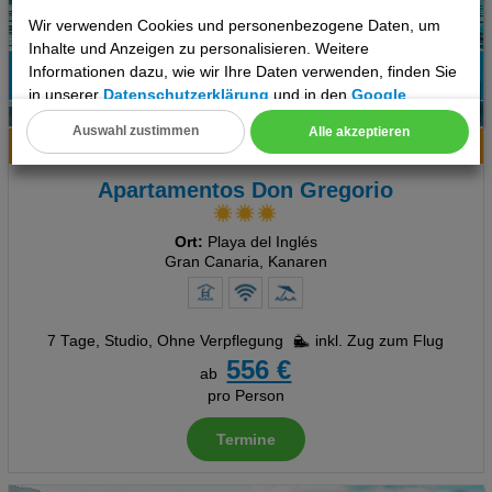
Wir verwenden Cookies und personenbezogene Daten, um
Inhalte und Anzeigen zu personalisieren. Weitere
Informationen dazu, wie wir Ihre Daten verwenden, finden Sie
66%
in unserer
Datenschutzerklärung
und in den
Google
6
Empfehlung
Datenschutz- und Nutzungsbedingungen
.
Auswahl zustimmen
Alle akzeptieren
Hotelinfo
Bilder
Karte
Cookie Einstellungen
Apartamentos Don Gregorio
Technische Cookies
Ort:
Playa del Inglés
Analyse
Gran Canaria, Kanaren
Social Media Cookies
7 Tage
,
Studio, Ohne Verpflegung
inkl. Zug zum Flug
Advertising
556 €
ab
Erweiterte Einstellungen
pro Person
Termine