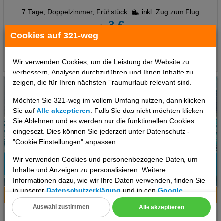
7 Tage
,
Doppelzimmer, Frühstück
inkl. Zug zum Flug
3 €
ab
Cookies auf 321-weg
pro Person
Termine
Wir verwenden Cookies, um die Leistung der Website zu
verbessern, Analysen durchzuführen und Ihnen Inhalte zu
zeigen, die für Ihren nächsten Traumurlaub relevant sind.
Möchten Sie 321-weg im vollem Umfang nutzen, dann klicken
Sie auf
Alle akzeptieren
. Falls Sie das nicht möchten klicken
Sie
Ablehnen
und es werden nur die funktionellen Cookies
eingesezt. Dies können Sie jederzeit unter Datenschutz -
"Cookie Einstellungen" anpassen.
Wir verwenden Cookies und personenbezogene Daten, um
Inhalte und Anzeigen zu personalisieren. Weitere
100%
Informationen dazu, wie wir Ihre Daten verwenden, finden Sie
6
Empfehlung
in unserer
Datenschutzerklärung
und in den
Google
Hotelinfo
Bilder
Karte
Datenschutz- und Nutzungsbedingungen
.
Auswahl zustimmen
Alle akzeptieren
ART Las Palmas by MUR Hotels
Cookie Einstellungen