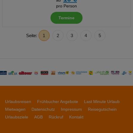
ab
pro Person
Termine
Seite:
1
2
3
4
5
Urlaubsreisen
Frühbucher Angebote
Last Minute Urlaub
Mietwagen
Datenschutz
Impressum
Reisegutschein
Urlaubsziele
AGB
Rückruf
Kontakt