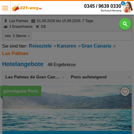
0345 / 9639 0330
Buchung & Beratung
Las Palmas
01.09.2026 bis 15.09.2026, 7 Tage
2 Erwachsene
DE
min. 3 Sterne
Reiseziele
Kanaren
Gran Canaria
Las Palmas
Hotelangebote
48 Ergebnisse
Las Palmas de Gran Canaria
Preis aufsteigend
günstigster Preis