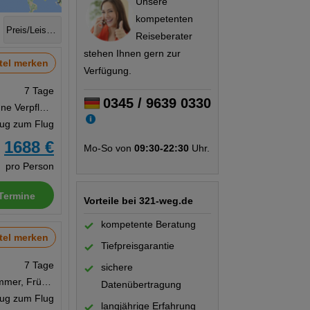
Unsere
kompetenten
Preis/Leistung
Reiseberater
stehen Ihnen gern zur
tel merken
Verfügung.
7 Tage
0345 / 9639 0330
Studio, Ohne Verpflegung
Zug zum Flug
1688 €
Mo-So von
09:30-22:30
Uhr.
b
pro Person
Termine
Vorteile bei 321-weg.de
kompetente Beratung
tel merken
Tiefpreisgarantie
7 Tage
sichere
Dreibettzimmer, Frühstück
Datenübertragung
Zug zum Flug
langjährige Erfahrung