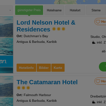
günstigster Preis
Hotelname
Hotelort
Sterne
Lord Nelson Hotel &
Ho
Residences
Ort:
Dutchman's Bay
Antigua & Barbuda, Karibik
inkl. 
a
Hotelinfo
Bilder
Karte
The Catamaran Hotel
Ho
Ort:
Falmouth Harbour
Antigua & Barbuda, Karibik
inkl. 