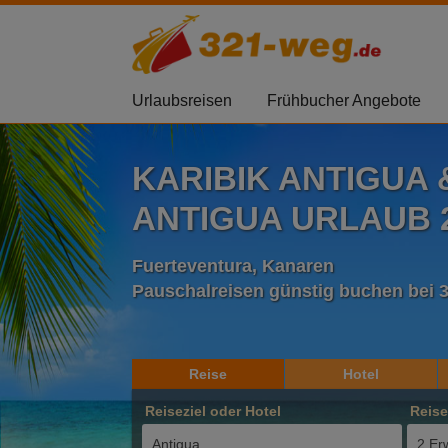
Urlaubsreisen
Frühbucher Angebote
KARIBIK ANTIGUA
ANTIGUA URLAUB 2
Fuerteventura, Kanaren
Pauschalreisen günstig buchen bei 
Reise
Hotel
Reiseziel oder Hotel
Reis
2 Er