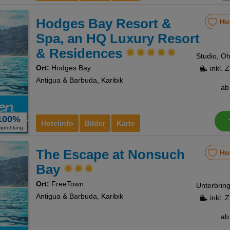
Hodges Bay Resort &
Ho
Spa, an HQ Luxury Resort
& Residences
Ort:
Hodges Bay
inkl. 
Antigua & Barbuda, Karibik
a
100%
Hotelinfo
Bilder
Karte
mpfehlung
The Escape at Nonsuch
Ho
Bay
Ort:
FreeTown
Antigua & Barbuda, Karibik
inkl. 
a