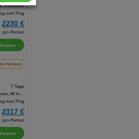
te, Frühstück
Zug zum Flug
2230 €
b
pro Person
Termine
tel merken
7 Tage
Doppelzimmer, All Inclusive
Zug zum Flug
2317 €
b
pro Person
Termine