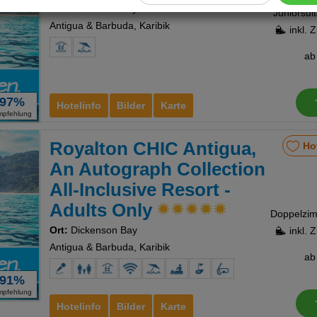
Ort:
Dickenson Bay
Juniorsui
ookies
Antigua & Barbuda, Karibik
inkl. 
a
Cookies
97%
Hotelinfo
Bilder
Karte
mpfehlung
Royalton CHIC Antigua,
nstellungen
Ho
An Autograph Collection
All-Inclusive Resort -
Adults Only
Ort:
Dickenson Bay
inkl. 
Antigua & Barbuda, Karibik
a
91%
mpfehlung
Hotelinfo
Bilder
Karte