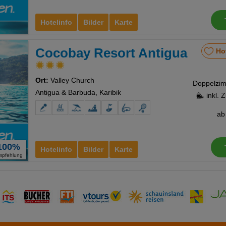
Hotelinfo
Bilder
Karte
Cocobay Resort Antigua
Ho
Ort:
Valley Church
Antigua & Barbuda, Karibik
inkl. 
a
100%
Hotelinfo
Bilder
Karte
mpfehlung