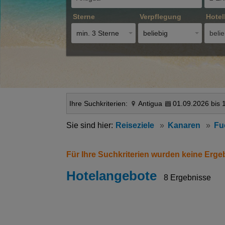
Sterne
Verpflegung
Hotel
min. 3 Sterne
beliebig
belie
Ihre Suchkriterien:
Antigua
01.09.2026 bis 
Reiseziele
Kanaren
Fu
Für Ihre Suchkriterien wurden keine Erge
Hotelangebote
8 Ergebnisse