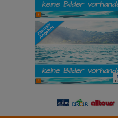
7
8
E