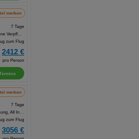
tel merken
7 Tage
Studio, Ohne Verpflegung
Zug zum Flug
2412 €
b
pro Person
Termine
tel merken
7 Tage
Unterbringung, All Inclusive
Zug zum Flug
3056 €
b
pro Person