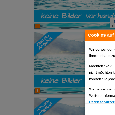
2
E
Cookies auf
Wir verwenden 
Ihnen Inhalte z
Möchten Sie 32
nicht möchten k
können Sie jede
Wir verwenden 
3
E
Weitere Informa
Datenschutzer
Cookie Einste