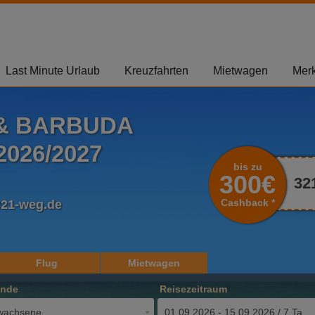
Last Minute Urlaub
Kreuzfahrten
Mietwagen
Merk
 & BARBUDA
026/2027
bis zu
300€
32
Cashback *
321-weg.de
Flug
Mietwagen
ende
Reisezeitraum
wachsene
01.09.2026 - 15.09.2026 / 7 Tage