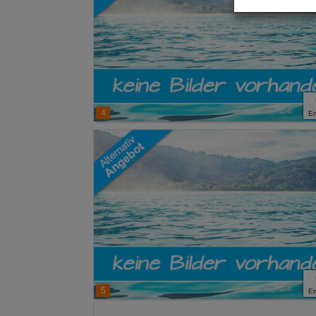
Technische C
Analyse
Social Media 
Advertising
4
E
Erweiterte Ei
5
E