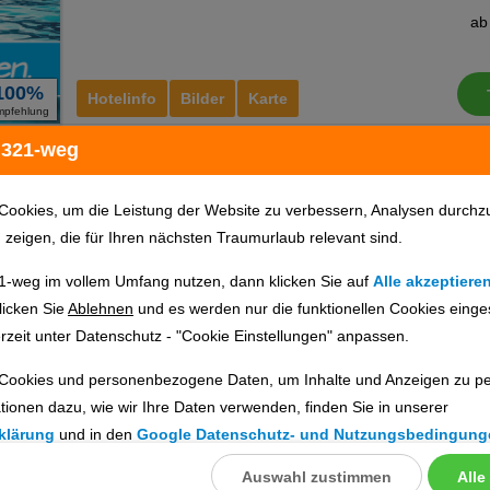
a
100%
Hotelinfo
Bilder
Karte
mpfehlung
 321-weg
Royalton Antigua, An
Ho
Autograph Collection All-
Cookies, um die Leistung der Website zu verbessern, Analysen durchz
Inclusive Resort
u zeigen, die für Ihren nächsten Traumurlaub relevant sind.
Ort:
St. John's
inkl. 
1-weg im vollem Umfang nutzen, dann klicken Sie auf
Alle akzeptiere
Antigua & Barbuda, Karibik
a
licken Sie
Ablehnen
und es werden nur die funktionellen Cookies einge
rzeit unter Datenschutz - "Cookie Einstellungen" anpassen.
45%
Hotelinfo
Bilder
Karte
Cookies und personenbezogene Daten, um Inhalte und Anzeigen zu per
mpfehlung
tionen dazu, wie wir Ihre Daten verwenden, finden Sie in unserer
klärung
und in den
Google Datenschutz- und Nutzungsbedingung
Siboney Beach Club
Ho
Auswahl zustimmen
Alle
llungen